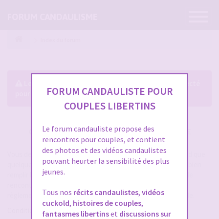
Ouvrir
FORUM CANDAULISME
la
navigatio
Index du forum
Le forum exige que vous soyez enregistré et connecté
FORUM CANDAULISTE POUR
pour pouvoir consulter le profil des membres.
COUPLES LIBERTINS
Le forum candauliste propose des
CRÉER UN COMPTE SUR FORUM CANDAULISME
rencontres pour couples, et contient
des photos et des vidéos candaulistes
Vous devez vous inscrire pour vous connecter. Cela ne prend que
pouvant heurter la sensibilité des plus
quelques secondes et vous aurez accès au forum. Merci de bien
jeunes.
remplir les champs proposés pour augmenter vos chances de
rencontres sur le forum. Assurez-vous de bien lire tout le
Tous nos
récits candaulistes
,
vidéos
règlement également, les modérateurs ont la gachette facile.
cuckold
,
histoires de couples
,
Conditions d’utilisation
fantasmes libertins
et
discussions sur