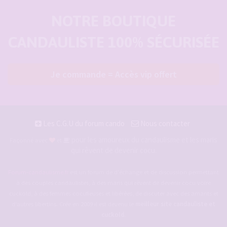
NOTRE BOUTIQUE
CANDAULISTE 100% SÉCURISÉE
Je commande = Accès vip offert
Les C.G.U du forum cando
Nous contacter
pour les amoureux du candaulisme et les maris
Façonné avec
et
qui rêvent de devenir cocu.
Forum-candaulisme.fr
est un forum de d'échange et de discussion permettant
à des couples candaulistes, à des maris qui rêvent de devenir cocu voire
cuckold, à des femmes cocufieuses et libérées, de discuter avec des amants et
d'autres libertins. Crée en 2009 il est devenu le
meilleur site candauliste et
cuckold
.