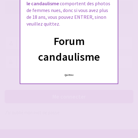
le candaulisme
comportent des photos
M’enregistrer
de femmes nues, donc si vous avez plus
de 18 ans, vous pouvez ENTRER, sinon
veuillez quittez.
SE CONNECTER À VOTRE COMPTE
Forum
Nom
d’utilisateur :
candaulisme
Mot
de
passe :
Quittez
Rester connecté(e)
Cacher la session
Me connecter
J’ai oublié mon mot de passe