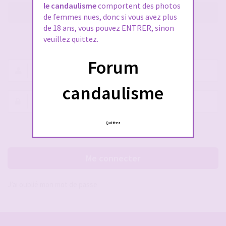
le candaulisme
comportent des photos
M’enregistrer
de femmes nues, donc si vous avez plus
de 18 ans, vous pouvez ENTRER, sinon
veuillez quittez.
SE CONNECTER À VOTRE COMPTE
Forum
Nom
d’utilisateur :
candaulisme
Mot
de
passe :
Quittez
Rester connecté(e)
Cacher la session
Me connecter
J’ai oublié mon mot de passe