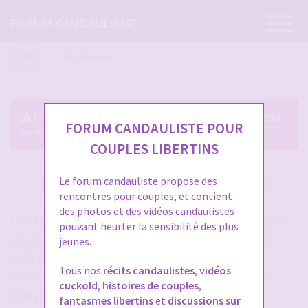
Ouvrir
FORUM CANDAULISME
la
navigatio
Index du forum
Le forum exige que vous soyez enregistré et connecté
FORUM CANDAULISTE POUR
pour pouvoir consulter le profil des membres.
COUPLES LIBERTINS
Le forum candauliste propose des
CRÉER UN COMPTE SUR FORUM CANDAULISME
rencontres pour couples, et contient
des photos et des vidéos candaulistes
Vous devez vous inscrire pour vous connecter. Cela ne prend que
pouvant heurter la sensibilité des plus
quelques secondes et vous aurez accès au forum. Merci de bien
jeunes.
remplir les champs proposés pour augmenter vos chances de
rencontres sur le forum. Assurez-vous de bien lire tout le
Tous nos
récits candaulistes
,
vidéos
règlement également, les modérateurs ont la gachette facile.
cuckold
,
histoires de couples
,
Conditions d’utilisation
fantasmes libertins
et
discussions sur