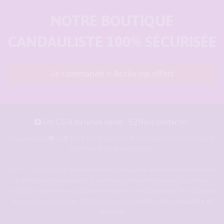
NOTRE BOUTIQUE
CANDAULISTE 100% SÉCURISÉE
Je commande = Accès vip offert
Les C.G.U du forum cando
Nous contacter
pour les amoureux du candaulisme et les maris
Façonné avec
et
qui rêvent de devenir cocu.
Forum-candaulisme.fr
est un forum de d'échange et de discussion permettant
à des couples candaulistes, à des maris qui rêvent de devenir cocu voire
cuckold, à des femmes cocufieuses et libérées, de discuter avec des amants et
d'autres libertins. Crée en 2009 il est devenu le
meilleur site candauliste et
cuckold
.