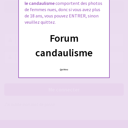
le candaulisme
comportent des photos
M’enregistrer
de femmes nues, donc si vous avez plus
de 18 ans, vous pouvez ENTRER, sinon
veuillez quittez.
SE CONNECTER À VOTRE COMPTE
Forum
Nom
d’utilisateur :
candaulisme
Mot
de
passe :
Quittez
Rester connecté(e)
Cacher la session
Me connecter
J’ai oublié mon mot de passe