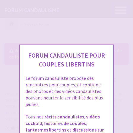
Ouvrir
FORUM CANDAULISME
la
navigatio
Index du forum
Vous devez être connecté pour répondre aux sujets de
FORUM CANDAULISTE POUR
ce forum.
COUPLES LIBERTINS
Le forum candauliste propose des
CRÉER UN COMPTE SUR FORUM CANDAULISME
rencontres pour couples, et contient
des photos et des vidéos candaulistes
Vous devez vous inscrire pour vous connecter. Cela ne prend que
pouvant heurter la sensibilité des plus
quelques secondes et vous aurez accès au forum. Merci de bien
jeunes.
remplir les champs proposés pour augmenter vos chances de
rencontres sur le forum. Assurez-vous de bien lire tout le
Tous nos
récits candaulistes
,
vidéos
règlement également, les modérateurs ont la gachette facile.
cuckold
,
histoires de couples
,
Conditions d’utilisation
fantasmes libertins
et
discussions sur