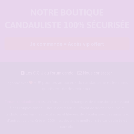
NOTRE BOUTIQUE
CANDAULISTE 100% SÉCURISÉE
Je commande = Accès vip offert
Les C.G.U du forum cando
Nous contacter
pour les amoureux du candaulisme et les maris
Façonné avec
et
qui rêvent de devenir cocu.
Forum-candaulisme.fr
est un forum de d'échange et de discussion permettant
à des couples candaulistes, à des maris qui rêvent de devenir cocu voire
cuckold, à des femmes cocufieuses et libérées, de discuter avec des amants et
d'autres libertins. Crée en 2009 il est devenu le
meilleur site candauliste et
cuckold
.