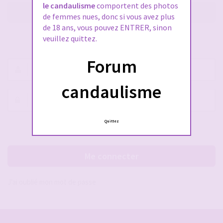
le candaulisme
comportent des photos
M’enregistrer
de femmes nues, donc si vous avez plus
de 18 ans, vous pouvez ENTRER, sinon
veuillez quittez.
SE CONNECTER À VOTRE COMPTE
Forum
Nom
d’utilisateur :
candaulisme
Mot
de
passe :
Quittez
Rester connecté(e)
Cacher la session
Me connecter
J’ai oublié mon mot de passe