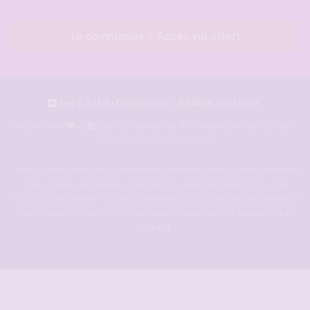
Je commande = Accès vip offert
Les C.G.U du forum cando
Nous contacter
pour les amoureux du candaulisme et les maris
Façonné avec
et
qui rêvent de devenir cocu.
Forum-candaulisme.fr
est un forum de d'échange et de discussion permettant
à des couples candaulistes, à des maris qui rêvent de devenir cocu voire
cuckold, à des femmes cocufieuses et libérées, de discuter avec des amants et
d'autres libertins. Crée en 2009 il est devenu le
meilleur site candauliste et
cuckold
.