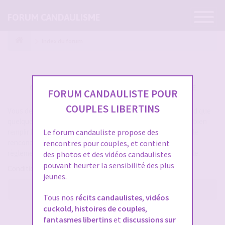
Ouvrir
FORUM CANDAULISME
la
navigatio
Index du forum
CRÉER UN COMPTE SUR FORUM CANDAULISME
FORUM CANDAULISTE POUR
COUPLES LIBERTINS
Vous devez vous inscrire pour vous connecter. Cela ne prend que
quelques secondes et vous aurez accès au forum. Merci de bien
remplir les champs proposés pour augmenter vos chances de
Le forum candauliste propose des
rencontres sur le forum. Assurez-vous de bien lire tout le
rencontres pour couples, et contient
règlement également, les modérateurs ont la gachette facile.
des photos et des vidéos candaulistes
pouvant heurter la sensibilité des plus
Conditions d’utilisation
jeunes.
M’enregistrer
Tous nos
récits candaulistes
,
vidéos
cuckold
,
histoires de couples
,
SE CONNECTER À VOTRE COMPTE
fantasmes libertins
et
discussions sur