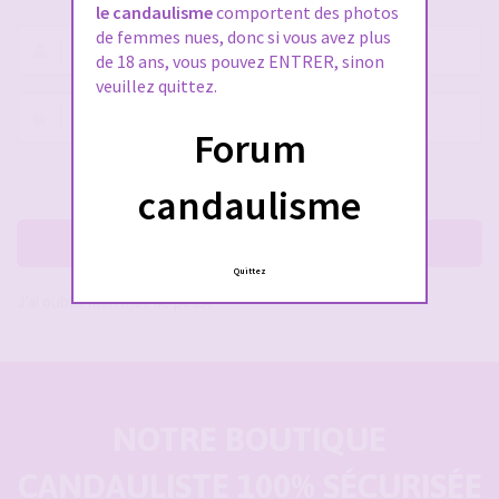
le candaulisme
comportent des photos
de femmes nues, donc si vous avez plus
Nom
de 18 ans, vous pouvez ENTRER, sinon
d’utilisateur :
veuillez quittez.
Mot
Forum
de
passe :
Rester connecté(e)
Cacher la session
candaulisme
Me connecter
Quittez
J’ai oublié mon mot de passe
NOTRE BOUTIQUE
CANDAULISTE 100% SÉCURISÉE