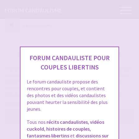
Ouvrir
FORUM CANDAULISME
la
navigatio
Index du forum
CRÉER UN COMPTE SUR FORUM CANDAULISME
FORUM CANDAULISTE POUR
COUPLES LIBERTINS
Vous devez vous inscrire pour vous connecter. Cela ne prend que
quelques secondes et vous aurez accès au forum. Merci de bien
remplir les champs proposés pour augmenter vos chances de
Le forum candauliste propose des
rencontres sur le forum. Assurez-vous de bien lire tout le
rencontres pour couples, et contient
règlement également, les modérateurs ont la gachette facile.
des photos et des vidéos candaulistes
pouvant heurter la sensibilité des plus
Conditions d’utilisation
jeunes.
M’enregistrer
Tous nos
récits candaulistes
,
vidéos
cuckold
,
histoires de couples
,
SE CONNECTER À VOTRE COMPTE
fantasmes libertins
et
discussions sur