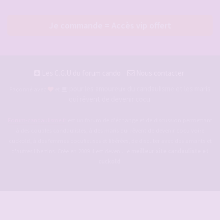
Je commande = Accès vip offert
Les C.G.U du forum cando
Nous contacter
pour les amoureux du candaulisme et les maris
Façonné avec
et
qui rêvent de devenir cocu.
Forum-candaulisme.fr
est un forum de d'échange et de discussion permettant
à des couples candaulistes, à des maris qui rêvent de devenir cocu voire
cuckold, à des femmes cocufieuses et libérées, de discuter avec des amants et
d'autres libertins. Crée en 2009 il est devenu le
meilleur site candauliste et
cuckold
.