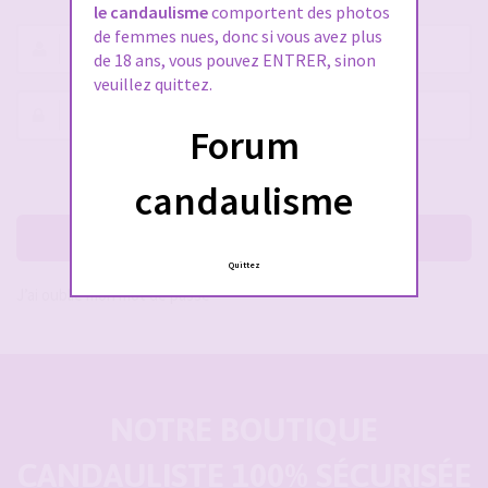
le candaulisme
comportent des photos
de femmes nues, donc si vous avez plus
Nom
de 18 ans, vous pouvez ENTRER, sinon
d’utilisateur :
veuillez quittez.
Mot
Forum
de
passe :
Rester connecté(e)
Cacher la session
candaulisme
Me connecter
Quittez
J’ai oublié mon mot de passe
NOTRE BOUTIQUE
CANDAULISTE 100% SÉCURISÉE