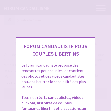
Ouvrir
FORUM CANDAULISME
la
navigatio
Index du forum
CRÉER UN COMPTE SUR FORUM CANDAULISME
FORUM CANDAULISTE POUR
COUPLES LIBERTINS
Vous devez vous inscrire pour vous connecter. Cela ne prend que
quelques secondes et vous aurez accès au forum. Merci de bien
remplir les champs proposés pour augmenter vos chances de
Le forum candauliste propose des
rencontres sur le forum. Assurez-vous de bien lire tout le
rencontres pour couples, et contient
règlement également, les modérateurs ont la gachette facile.
des photos et des vidéos candaulistes
pouvant heurter la sensibilité des plus
Conditions d’utilisation
jeunes.
M’enregistrer
Tous nos
récits candaulistes
,
vidéos
cuckold
,
histoires de couples
,
SE CONNECTER À VOTRE COMPTE
fantasmes libertins
et
discussions sur