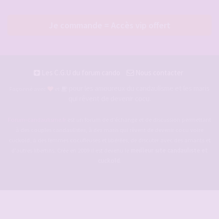
Je commande = Accès vip offert
Les C.G.U du forum cando
Nous contacter
pour les amoureux du candaulisme et les maris
Façonné avec
et
qui rêvent de devenir cocu.
Forum-candaulisme.fr
est un forum de d'échange et de discussion permettant
à des couples candaulistes, à des maris qui rêvent de devenir cocu voire
cuckold, à des femmes cocufieuses et libérées, de discuter avec des amants et
d'autres libertins. Crée en 2009 il est devenu le
meilleur site candauliste et
cuckold
.