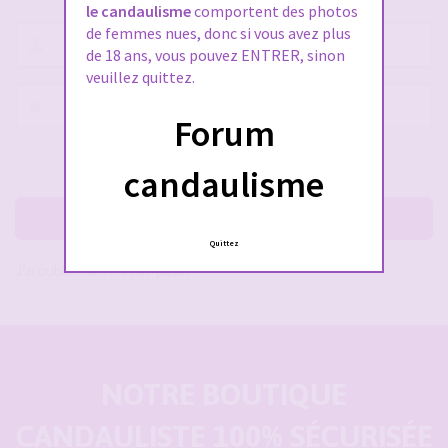
le candaulisme
comportent des photos
de femmes nues, donc si vous avez plus
Nom
de 18 ans, vous pouvez ENTRER, sinon
d’utilisateur :
veuillez quittez.
Mot
Forum
de
passe :
Rester connecté(e)
Cacher la session
candaulisme
Me connecter
Quittez
J’ai oublié mon mot de passe
NOTRE BOUTIQUE
CANDAULISTE 100% SÉCURISÉE