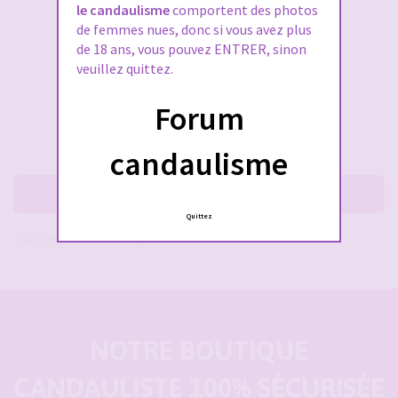
le candaulisme
comportent des photos
de femmes nues, donc si vous avez plus
Nom
de 18 ans, vous pouvez ENTRER, sinon
d’utilisateur :
veuillez quittez.
Mot
Forum
de
passe :
Rester connecté(e)
Cacher la session
candaulisme
Me connecter
Quittez
J’ai oublié mon mot de passe
NOTRE BOUTIQUE
CANDAULISTE 100% SÉCURISÉE