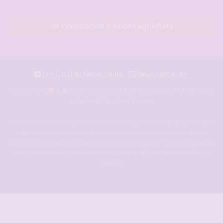
Je commande = Accès vip offert
Les C.G.U du forum cando
Nous contacter
pour les amoureux du candaulisme et les maris
Façonné avec
et
qui rêvent de devenir cocu.
Forum-candaulisme.fr
est un forum de d'échange et de discussion permettant
à des couples candaulistes, à des maris qui rêvent de devenir cocu voire
cuckold, à des femmes cocufieuses et libérées, de discuter avec des amants et
d'autres libertins. Crée en 2009 il est devenu le
meilleur site candauliste et
cuckold
.