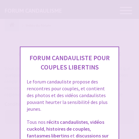
Ouvrir
FORUM CANDAULISME
la
navigatio
Index du forum
CRÉER UN COMPTE SUR FORUM CANDAULISME
FORUM CANDAULISTE POUR
COUPLES LIBERTINS
Vous devez vous inscrire pour vous connecter. Cela ne prend que
quelques secondes et vous aurez accès au forum. Merci de bien
remplir les champs proposés pour augmenter vos chances de
Le forum candauliste propose des
rencontres sur le forum. Assurez-vous de bien lire tout le
rencontres pour couples, et contient
règlement également, les modérateurs ont la gachette facile.
des photos et des vidéos candaulistes
pouvant heurter la sensibilité des plus
Conditions d’utilisation
jeunes.
M’enregistrer
Tous nos
récits candaulistes
,
vidéos
cuckold
,
histoires de couples
,
SE CONNECTER À VOTRE COMPTE
fantasmes libertins
et
discussions sur