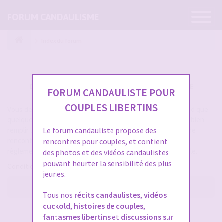
Ouvrir
FORUM CANDAULISME
la
navigatio
Index du forum
CRÉER UN COMPTE SUR FORUM CANDAULISME
FORUM CANDAULISTE POUR
COUPLES LIBERTINS
Vous devez vous inscrire pour vous connecter. Cela ne prend que
quelques secondes et vous aurez accès au forum. Merci de bien
remplir les champs proposés pour augmenter vos chances de
Le forum candauliste propose des
rencontres sur le forum. Assurez-vous de bien lire tout le
rencontres pour couples, et contient
règlement également, les modérateurs ont la gachette facile.
des photos et des vidéos candaulistes
pouvant heurter la sensibilité des plus
Conditions d’utilisation
jeunes.
M’enregistrer
Tous nos
récits candaulistes
,
vidéos
cuckold
,
histoires de couples
,
SE CONNECTER À VOTRE COMPTE
fantasmes libertins
et
discussions sur