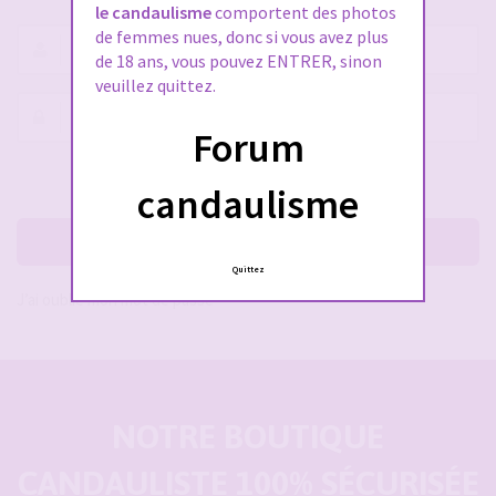
le candaulisme
comportent des photos
de femmes nues, donc si vous avez plus
Nom
de 18 ans, vous pouvez ENTRER, sinon
d’utilisateur :
veuillez quittez.
Mot
Forum
de
passe :
Rester connecté(e)
Cacher la session
candaulisme
Me connecter
Quittez
J’ai oublié mon mot de passe
NOTRE BOUTIQUE
CANDAULISTE 100% SÉCURISÉE