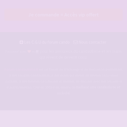
Je commande = Accès vip offert
Les C.G.U du forum cando
Nous contacter
pour les amoureux du candaulisme et les maris
Façonné avec
et
qui rêvent de devenir cocu.
Forum-candaulisme.fr
est un forum de d'échange et de discussion permettant
à des couples candaulistes, à des maris qui rêvent de devenir cocu voire
cuckold, à des femmes cocufieuses et libérées, de discuter avec des amants et
d'autres libertins. Crée en 2009 il est devenu le
meilleur site candauliste et
cuckold
.