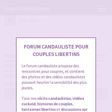
Ouvrir
FORUM CANDAULISME
la
navigatio
Index du forum
CRÉER UN COMPTE SUR FORUM CANDAULISME
FORUM CANDAULISTE POUR
COUPLES LIBERTINS
Vous devez vous inscrire pour vous connecter. Cela ne prend que
quelques secondes et vous aurez accès au forum. Merci de bien
remplir les champs proposés pour augmenter vos chances de
Le forum candauliste propose des
rencontres sur le forum. Assurez-vous de bien lire tout le
rencontres pour couples, et contient
règlement également, les modérateurs ont la gachette facile.
des photos et des vidéos candaulistes
pouvant heurter la sensibilité des plus
Conditions d’utilisation
jeunes.
M’enregistrer
Tous nos
récits candaulistes
,
vidéos
cuckold
,
histoires de couples
,
SE CONNECTER À VOTRE COMPTE
fantasmes libertins
et
discussions sur