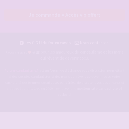
Je commande = Accès vip offert
Les C.G.U du forum cando
Nous contacter
pour les amoureux du candaulisme et les maris
Façonné avec
et
qui rêvent de devenir cocu.
Forum-candaulisme.fr
est un forum de d'échange et de discussion permettant
à des couples candaulistes, à des maris qui rêvent de devenir cocu voire
cuckold, à des femmes cocufieuses et libérées, de discuter avec des amants et
d'autres libertins. Crée en 2009 il est devenu le
meilleur site candauliste et
cuckold
.