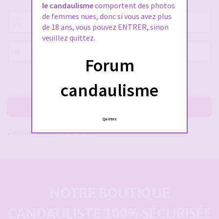
le candaulisme
comportent des photos
de femmes nues, donc si vous avez plus
Nom
de 18 ans, vous pouvez ENTRER, sinon
d’utilisateur :
veuillez quittez.
Mot
Forum
de
passe :
Rester connecté(e)
Cacher la session
candaulisme
Me connecter
Quittez
J’ai oublié mon mot de passe
NOTRE BOUTIQUE
CANDAULISTE 100% SÉCURISÉE