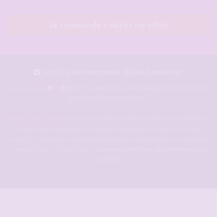
Je commande = Accès vip offert
Les C.G.U du forum cando
Nous contacter
pour les amoureux du candaulisme et les maris
Façonné avec
et
qui rêvent de devenir cocu.
Forum-candaulisme.fr
est un forum de d'échange et de discussion permettant
à des couples candaulistes, à des maris qui rêvent de devenir cocu voire
cuckold, à des femmes cocufieuses et libérées, de discuter avec des amants et
d'autres libertins. Crée en 2009 il est devenu le
meilleur site candauliste et
cuckold
.