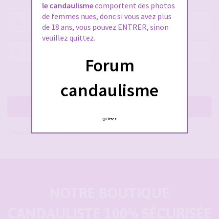
le candaulisme
comportent des photos
de femmes nues, donc si vous avez plus
Nom
de 18 ans, vous pouvez ENTRER, sinon
d’utilisateur :
veuillez quittez.
Mot
Forum
de
passe :
Rester connecté(e)
Cacher la session
candaulisme
Me connecter
Quittez
J’ai oublié mon mot de passe
NOTRE BOUTIQUE
CANDAULISTE 100% SÉCURISÉE