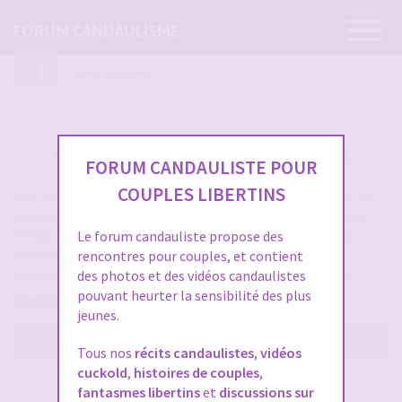
Ouvrir
FORUM CANDAULISME
la
navigatio
Index du forum
CRÉER UN COMPTE SUR FORUM CANDAULISME
FORUM CANDAULISTE POUR
COUPLES LIBERTINS
Vous devez vous inscrire pour vous connecter. Cela ne prend que
quelques secondes et vous aurez accès au forum. Merci de bien
remplir les champs proposés pour augmenter vos chances de
Le forum candauliste propose des
rencontres sur le forum. Assurez-vous de bien lire tout le
rencontres pour couples, et contient
règlement également, les modérateurs ont la gachette facile.
des photos et des vidéos candaulistes
pouvant heurter la sensibilité des plus
Conditions d’utilisation
jeunes.
M’enregistrer
Tous nos
récits candaulistes
,
vidéos
cuckold
,
histoires de couples
,
SE CONNECTER À VOTRE COMPTE
fantasmes libertins
et
discussions sur