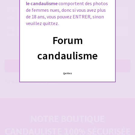
le candaulisme
comportent des photos
de femmes nues, donc si vous avez plus
Nom
de 18 ans, vous pouvez ENTRER, sinon
d’utilisateur :
veuillez quittez.
Mot
Forum
de
passe :
Rester connecté(e)
Cacher la session
candaulisme
Me connecter
Quittez
J’ai oublié mon mot de passe
NOTRE BOUTIQUE
CANDAULISTE 100% SÉCURISÉE