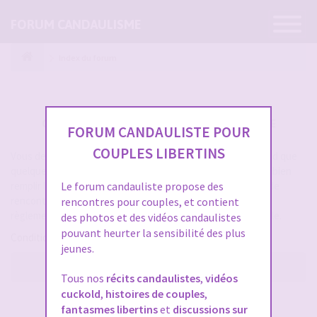
Ouvrir
FORUM CANDAULISME
la
navigatio
Index du forum
CRÉER UN COMPTE SUR FORUM CANDAULISME
FORUM CANDAULISTE POUR
COUPLES LIBERTINS
Vous devez vous inscrire pour vous connecter. Cela ne prend que
quelques secondes et vous aurez accès au forum. Merci de bien
remplir les champs proposés pour augmenter vos chances de
Le forum candauliste propose des
rencontres sur le forum. Assurez-vous de bien lire tout le
rencontres pour couples, et contient
règlement également, les modérateurs ont la gachette facile.
des photos et des vidéos candaulistes
pouvant heurter la sensibilité des plus
Conditions d’utilisation
jeunes.
M’enregistrer
Tous nos
récits candaulistes
,
vidéos
cuckold
,
histoires de couples
,
SE CONNECTER À VOTRE COMPTE
fantasmes libertins
et
discussions sur