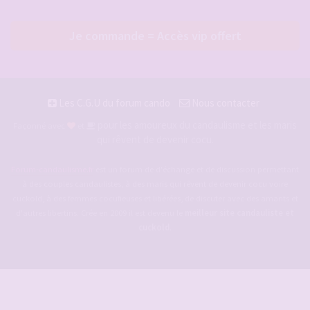
Je commande = Accès vip offert
Les C.G.U du forum cando
Nous contacter
pour les amoureux du candaulisme et les maris
Façonné avec
et
qui rêvent de devenir cocu.
Forum-candaulisme.fr
est un forum de d'échange et de discussion permettant
à des couples candaulistes, à des maris qui rêvent de devenir cocu voire
cuckold, à des femmes cocufieuses et libérées, de discuter avec des amants et
d'autres libertins. Crée en 2009 il est devenu le
meilleur site candauliste et
cuckold
.