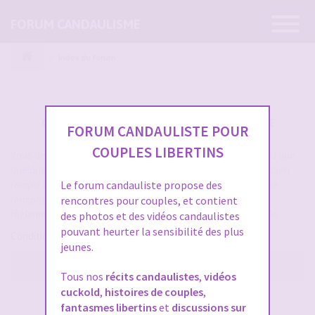
Ouvrir
FORUM CANDAULISME
la
navigatio
Index du forum
CRÉER UN COMPTE SUR FORUM CANDAULISME
FORUM CANDAULISTE POUR
COUPLES LIBERTINS
Vous devez vous inscrire pour vous connecter. Cela ne prend que
quelques secondes et vous aurez accès au forum. Merci de bien
remplir les champs proposés pour augmenter vos chances de
Le forum candauliste propose des
rencontres sur le forum. Assurez-vous de bien lire tout le
rencontres pour couples, et contient
règlement également, les modérateurs ont la gachette facile.
des photos et des vidéos candaulistes
pouvant heurter la sensibilité des plus
Conditions d’utilisation
jeunes.
M’enregistrer
Tous nos
récits candaulistes
,
vidéos
cuckold
,
histoires de couples
,
SE CONNECTER À VOTRE COMPTE
fantasmes libertins
et
discussions sur