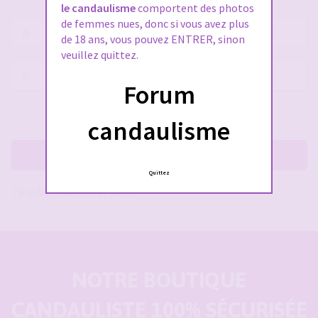
le candaulisme
comportent des photos
de femmes nues, donc si vous avez plus
Nom
de 18 ans, vous pouvez ENTRER, sinon
d’utilisateur :
veuillez quittez.
Mot
Forum
de
passe :
Rester connecté(e)
Cacher la session
candaulisme
Me connecter
Quittez
J’ai oublié mon mot de passe
NOTRE BOUTIQUE
CANDAULISTE 100% SÉCURISÉE