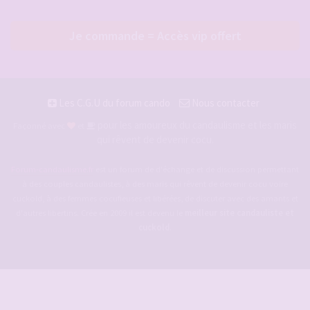
Je commande = Accès vip offert
Les C.G.U du forum cando
Nous contacter
pour les amoureux du candaulisme et les maris
Façonné avec
et
qui rêvent de devenir cocu.
Forum-candaulisme.fr
est un forum de d'échange et de discussion permettant
à des couples candaulistes, à des maris qui rêvent de devenir cocu voire
cuckold, à des femmes cocufieuses et libérées, de discuter avec des amants et
d'autres libertins. Crée en 2009 il est devenu le
meilleur site candauliste et
cuckold
.