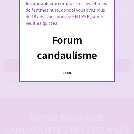
le candaulisme
comportent des photos
de femmes nues, donc si vous avez plus
Nom
de 18 ans, vous pouvez ENTRER, sinon
d’utilisateur :
veuillez quittez.
Mot
Forum
de
passe :
Rester connecté(e)
Cacher la session
candaulisme
Me connecter
Quittez
J’ai oublié mon mot de passe
NOTRE BOUTIQUE
CANDAULISTE 100% SÉCURISÉE