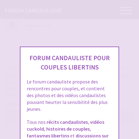
Ouvrir
FORUM CANDAULISME
la
navigatio
Index du forum
CRÉER UN COMPTE SUR FORUM CANDAULISME
FORUM CANDAULISTE POUR
COUPLES LIBERTINS
Vous devez vous inscrire pour vous connecter. Cela ne prend que
quelques secondes et vous aurez accès au forum. Merci de bien
remplir les champs proposés pour augmenter vos chances de
Le forum candauliste propose des
rencontres sur le forum. Assurez-vous de bien lire tout le
rencontres pour couples, et contient
règlement également, les modérateurs ont la gachette facile.
des photos et des vidéos candaulistes
pouvant heurter la sensibilité des plus
Conditions d’utilisation
jeunes.
M’enregistrer
Tous nos
récits candaulistes
,
vidéos
cuckold
,
histoires de couples
,
SE CONNECTER À VOTRE COMPTE
fantasmes libertins
et
discussions sur