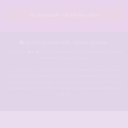
Je commande = Accès vip offert
Les C.G.U du forum cando
Nous contacter
pour les amoureux du candaulisme et les maris
Façonné avec
et
qui rêvent de devenir cocu.
Forum-candaulisme.fr
est un forum de d'échange et de discussion permettant
à des couples candaulistes, à des maris qui rêvent de devenir cocu voire
cuckold, à des femmes cocufieuses et libérées, de discuter avec des amants et
d'autres libertins. Crée en 2009 il est devenu le
meilleur site candauliste et
cuckold
.