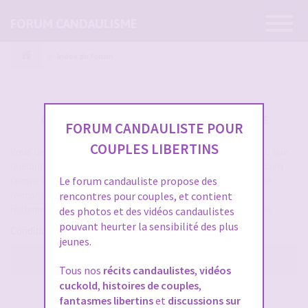
Ouvrir
FORUM CANDAULISME
la
navigatio
Index du forum
CRÉER UN COMPTE SUR FORUM CANDAULISME
FORUM CANDAULISTE POUR
COUPLES LIBERTINS
Vous devez vous inscrire pour vous connecter. Cela ne prend que
quelques secondes et vous aurez accès au forum. Merci de bien
remplir les champs proposés pour augmenter vos chances de
Le forum candauliste propose des
rencontres sur le forum. Assurez-vous de bien lire tout le
rencontres pour couples, et contient
règlement également, les modérateurs ont la gachette facile.
des photos et des vidéos candaulistes
pouvant heurter la sensibilité des plus
Conditions d’utilisation
jeunes.
M’enregistrer
Tous nos
récits candaulistes
,
vidéos
cuckold
,
histoires de couples
,
SE CONNECTER À VOTRE COMPTE
fantasmes libertins
et
discussions sur