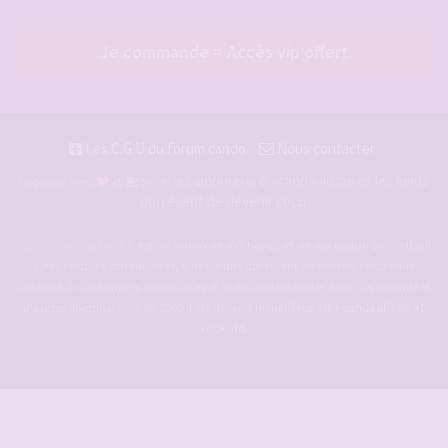
Je commande = Accès vip offert
Les C.G.U du forum cando
Nous contacter
pour les amoureux du candaulisme et les maris
Façonné avec
et
qui rêvent de devenir cocu.
Forum-candaulisme.fr
est un forum de d'échange et de discussion permettant
à des couples candaulistes, à des maris qui rêvent de devenir cocu voire
cuckold, à des femmes cocufieuses et libérées, de discuter avec des amants et
d'autres libertins. Crée en 2009 il est devenu le
meilleur site candauliste et
cuckold
.