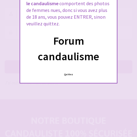
le candaulisme
comportent des photos
de femmes nues, donc si vous avez plus
Nom
de 18 ans, vous pouvez ENTRER, sinon
d’utilisateur :
veuillez quittez.
Mot
Forum
de
passe :
Rester connecté(e)
Cacher la session
candaulisme
Me connecter
Quittez
J’ai oublié mon mot de passe
NOTRE BOUTIQUE
CANDAULISTE 100% SÉCURISÉE