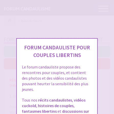
Ouvrir
FORUM CANDAULISME
la
navigatio
Index du forum
FORUM CANDAULISME - ENREGISTREMENT
FORUM CANDAULISTE POUR
J’accepte ces conditions
COUPLES LIBERTINS
Je n’accepte pas ces conditions
Le forum candauliste propose des
rencontres pour couples, et contient
des photos et des vidéos candaulistes
RÈGLES ET CONDITIONS GÉNÉRALES D'UTILISATION
pouvant heurter la sensibilité des plus
(release 1.8 du 01/10/2025)
jeunes.
1. DÉFINITIONS
Tous nos
récits candaulistes
,
vidéos
cuckold
,
histoires de couples
,
Pour la compréhension et l'interprétation des présentes,
fantasmes libertins
et
discussions sur
les termes suivants auront la signification ci-après :