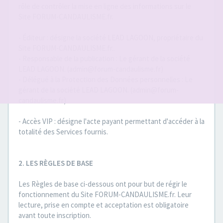
rôle de contrôler la mise en ligne des informations sur le
Site FORUM-CANDAULISME.fr.
- Éditeur : désigne la société LEAD LAGOON, propriétaire du
Site FORUM-CANDAULISME.fr..
- Responsable de la publication : Le gérant de la société
LEAD LAGOON. (admin@forum-candaulisme.fr)
- Délégué à la Protection des Données personnelles : Le
gérant de la société LEAD LAGOON. (admin@forum-
candaulisme.fr)
- Accès VIP : désigne l'acte payant permettant d'accéder à la
totalité des Services fournis.
2. LES RÈGLES DE BASE
Les Règles de base ci-dessous ont pour but de régir le
fonctionnement du Site FORUM-CANDAULISME.fr. Leur
lecture, prise en compte et acceptation est obligatoire
avant toute inscription.