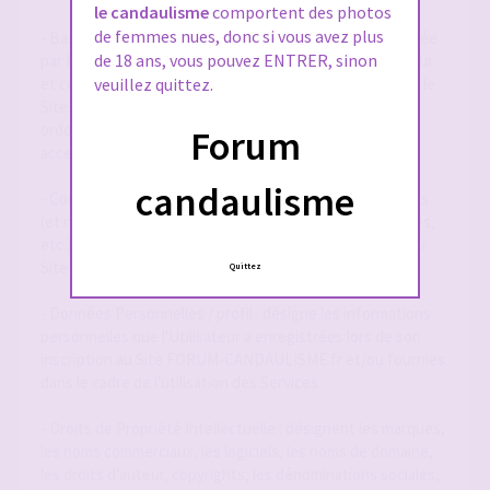
le candaulisme
comportent des photos
de femmes nues, donc si vous avez plus
- Base de Données : désigne la base de données exploitée
de 18 ans, vous pouvez ENTRER, sinon
par forum-candaulisme.fr et automatiquement mise à jour
et constituée de l'ensemble des données collectées via le
veuillez quittez.
Site FORUM-CANDAULISME.fr, répertoriées et
ordonnancées notamment sous la forme d'un forum
Forum
accessible en ligne.
candaulisme
- Contenu Éditorial : désigne l'ensemble des informations
(et notamment textes, annonces, photographies, images,
etc.) mises à la disposition des Utilisateurs par le biais du
Site FORUM-CANDAULISME.fr
Quittez
- Données Personnelles / profil : désigne les informations
personnelles que l'Utilisateur a enregistrées lors de son
inscription au Site FORUM-CANDAULISME.fr et/ou fournies
dans le cadre de l'utilisation des Services.
- Droits de Propriété Intellectuelle : désignent les marques,
les noms commerciaux, les logiciels, les noms de domaine,
les droits d'auteur, copyrights, les dénominations sociales,