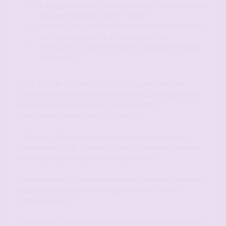
A dialoguer avec les autres connectés via un système
plus communément appelé "tchat"
A recevoir par courrier électronique les notifications
aux messages postés et messages privés.
A consulter les sujets et autres rubriques de la base
de données.
- Site FORUM-CANDAULISME.fr : désigne le Site web
exploité par forum-candaulisme.fr et mis à la disposition du
public par le biais d'Internet à l' adresse URL
http://www.FORUM-CANDAULISME.fr
- Membre / Utilisateur : désigne la personne physique,
majeure de plus de 18 ans et capable, utilisant les Services
offerts par le Site FORUM-CANDAULISME.fr.
- Administrateur : désigne la personne physique s'occupant
de la création et de la mise en ligne du Site FORUM-
CANDAULISME.fr.
- Modérateur : désigne les personnes physiques ayant pour