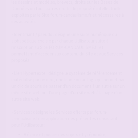
les dessins et modèles, brevets, droits sur les Bases de
Données ou tous autres droits de propriété intellectuelle
exploités par le Site forum-candaulisme.fr et nécessaires à
ses activités.
- Identifiant / pseudo : désigne une suite numérique ou
alphabétique choisie par chaque Utilisateur suite à
l'inscription au Site FORUM-CANDAULISME.fr et
permettant d'accéder aux contenu du Site et aux Services
proposés.
- Lien Hypertexte : désigne le système de référencement
matérialisé par un mot, une icône ou un logo qui permet par
un clic de souris de passer d'un document à un autre sur un
même site web ou d'une page d'un site web à la page d'un
autre site web.
- Services : désigne les Services offerts par forum-
candaulisme.fr en application des présentes consistant
pour l'Utilisateur :
A écrire et poster des sujets et y répondre;