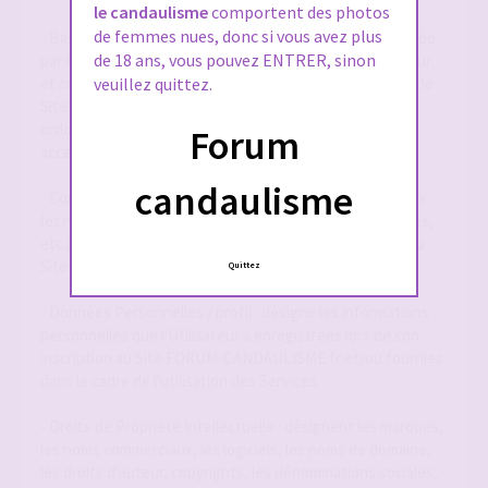
le candaulisme
comportent des photos
de femmes nues, donc si vous avez plus
- Base de Données : désigne la base de données exploitée
de 18 ans, vous pouvez ENTRER, sinon
par forum-candaulisme.fr et automatiquement mise à jour
et constituée de l'ensemble des données collectées via le
veuillez quittez.
Site FORUM-CANDAULISME.fr, répertoriées et
ordonnancées notamment sous la forme d'un forum
Forum
accessible en ligne.
candaulisme
- Contenu Éditorial : désigne l'ensemble des informations
(et notamment textes, annonces, photographies, images,
etc.) mises à la disposition des Utilisateurs par le biais du
Site FORUM-CANDAULISME.fr
Quittez
- Données Personnelles / profil : désigne les informations
personnelles que l'Utilisateur a enregistrées lors de son
inscription au Site FORUM-CANDAULISME.fr et/ou fournies
dans le cadre de l'utilisation des Services.
- Droits de Propriété Intellectuelle : désignent les marques,
les noms commerciaux, les logiciels, les noms de domaine,
les droits d'auteur, copyrights, les dénominations sociales,