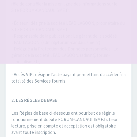
rôle de contrôler la mise en ligne des informations sur le
Site FORUM-CANDAULISME.fr.
- Éditeur : désigne la société LEAD LAGOON, propriétaire du
Site FORUM-CANDAULISME.fr..
- Responsable de la publication : Le gérant de la société
LEAD LAGOON. (admin@forum-candaulisme.fr)
- Délégué à la Protection des Données personnelles : Le
gérant de la société LEAD LAGOON. (admin@forum-
candaulisme.fr)
- Accès VIP : désigne l'acte payant permettant d'accéder à la
totalité des Services fournis.
2. LES RÈGLES DE BASE
Les Règles de base ci-dessous ont pour but de régir le
fonctionnement du Site FORUM-CANDAULISME.fr. Leur
lecture, prise en compte et acceptation est obligatoire
avant toute inscription.