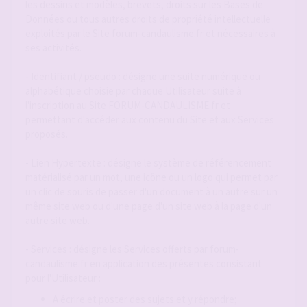
les dessins et modèles, brevets, droits sur les Bases de
Données ou tous autres droits de propriété intellectuelle
exploités par le Site forum-candaulisme.fr et nécessaires à
ses activités.
- Identifiant / pseudo : désigne une suite numérique ou
alphabétique choisie par chaque Utilisateur suite à
l'inscription au Site FORUM-CANDAULISME.fr et
permettant d'accéder aux contenu du Site et aux Services
proposés.
- Lien Hypertexte : désigne le système de référencement
matérialisé par un mot, une icône ou un logo qui permet par
un clic de souris de passer d'un document à un autre sur un
même site web ou d'une page d'un site web à la page d'un
autre site web.
- Services : désigne les Services offerts par forum-
candaulisme.fr en application des présentes consistant
pour l'Utilisateur :
A écrire et poster des sujets et y répondre;