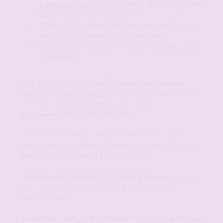
A dialoguer avec les autres connectés via un système
plus communément appelé "tchat"
A recevoir par courrier électronique les notifications
aux messages postés et messages privés.
A consulter les sujets et autres rubriques de la base
de données.
- Site FORUM-CANDAULISME.fr : désigne le Site web
exploité par forum-candaulisme.fr et mis à la disposition du
public par le biais d'Internet à l' adresse URL
http://www.FORUM-CANDAULISME.fr
- Membre / Utilisateur : désigne la personne physique,
majeure de plus de 18 ans et capable, utilisant les Services
offerts par le Site FORUM-CANDAULISME.fr.
- Administrateur : désigne la personne physique s'occupant
de la création et de la mise en ligne du Site FORUM-
CANDAULISME.fr.
- Modérateur : désigne les personnes physiques ayant pour