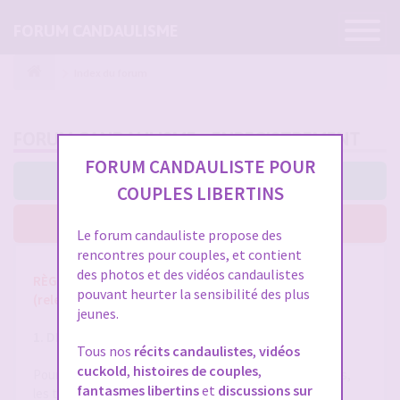
Ouvrir
FORUM CANDAULISME
la
navigatio
Index du forum
FORUM CANDAULISME - ENREGISTREMENT
FORUM CANDAULISTE POUR
J’accepte ces conditions
COUPLES LIBERTINS
Je n’accepte pas ces conditions
Le forum candauliste propose des
rencontres pour couples, et contient
des photos et des vidéos candaulistes
RÈGLES ET CONDITIONS GÉNÉRALES D'UTILISATION
pouvant heurter la sensibilité des plus
(release 1.8 du 01/10/2025)
jeunes.
1. DÉFINITIONS
Tous nos
récits candaulistes
,
vidéos
cuckold
,
histoires de couples
,
Pour la compréhension et l'interprétation des présentes,
fantasmes libertins
et
discussions sur
les termes suivants auront la signification ci-après :