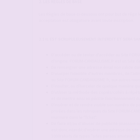
2. LES RÈGLES DE BASE
Les Règles de base ci-dessous ont pour but de régir 
acceptation est obligatoire avant toute inscription.
2.1 IL EST SCRUPULEUSEMENT INTERDIT ET SERA S
D'accéder ou de tenter d'accéder au Site FORUM
d'origine. FORUM-CANDAULISME.fr est un Site de
De renseigner une adresse émail non valide dan
D'usurper l'identité d'autres membres, de l'adm
au Site FORUM-CANDAULISME.fr, aux autres mem
D'insulter, ou d'harceler de quelque manière q
D'utiliser la méthode des copiés/collés à répét
et de mettre ainsi en péril le fonctionnement
D'insérer et de rendre visible son numéro de p
privées dans les rubriques du Site FORUM-CAND
murmure dans le "Tchat".
De faire et/ou d'abuser de publicité (massive ou
est donc interdit d'insérer une adresse de site
1000ratuits de types "sites persos amateurs" p