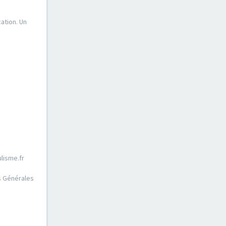
ation. Un
lisme.fr
ns Générales