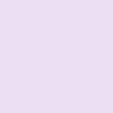
 système plus communément appelé "tchat"
ications aux messages postés et messages privés.
a base de données.
ité par forum-candaulisme.fr et mis à la disposition du public par le biais 
 majeure de plus de 18 ans et capable, utilisant les Services offerts par le
upant de la création et de la mise en ligne du Site FORUM-CANDAULISME.fr.
pour rôle de contrôler la mise en ligne des informations sur le Site FORUM
ire du Site FORUM-CANDAULISME.fr..
ciété LEAD LAGOON. (admin@forum-candaulisme.fr)
 Le gérant de la société LEAD LAGOON. (admin@forum-candaulisme.fr)
r à la totalité des Services fournis.