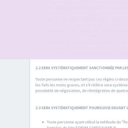
De publier des photos ou des textes ne respect
représentant pas physiquement et permettant d'
De prêter ses identifiants / mot de passe à une
De créer plusieurs comptes, un seul compte é
justificatif par l'Administrateur de FORUM-CAND
De publier un sujet traitant de scatologie, tort
du Site FORUM-CANDAULISME.fr.
De passer une annonce à caractère vénal (rencon
prostitution. Seuls les membres ayant le sta
moyennant participation financière au forum et 
2.2 SERA SYSTÉMATIQUEMENT SANCTIONNÉE PAR LE
Toute personne ne respectant pas ces règles ci-dessus
les faits les moins graves, et s'il réitère sera systé
possibilité de négociation, de réintégration de quel
2.3 SERA SYSTÉMATIQUEMENT POURSUIVIE DEVANT
Toute personne ayant utilisé la méthode du "flo
Données du Site FORUM-CANDAULISME.fr.