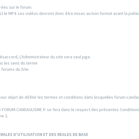
rées sur le forum.
t le MP4. Les vidéos devront donc être mises au bon format avant la public
ésaccord, L'Administrateur du site sera seul juge.
us les sens du terme
 forums du Site.
pour objet de définir les termes et conditions dans lesquelles forum-candau
 Site FORUM-CANDAULISME.fr se fera dans le respect des présentes Conditio
he 2.
RALES D'UTILISATION ET DES REGLES DE BASE