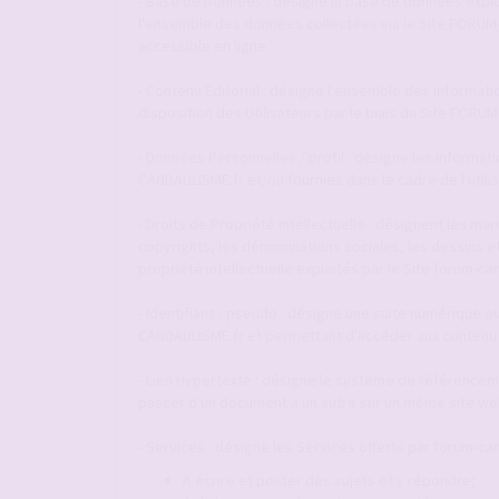
- Base de Données : désigne la base de données explo
l'ensemble des données collectées via le Site FORU
accessible en ligne.
- Contenu Éditorial : désigne l'ensemble des informat
disposition des Utilisateurs par le biais du Site FOR
- Données Personnelles / profil : désigne les informat
CANDAULISME.fr et/ou fournies dans le cadre de l'utili
- Droits de Propriété Intellectuelle : désignent les m
copyrights, les dénominations sociales, les dessins e
propriété intellectuelle exploités par le Site forum-ca
- Identifiant / pseudo : désigne une suite numérique ou
CANDAULISME.fr et permettant d'accéder aux contenu 
- Lien Hypertexte : désigne le système de référenceme
passer d'un document à un autre sur un même site web
- Services : désigne les Services offerts par forum-can
A écrire et poster des sujets et y répondre;