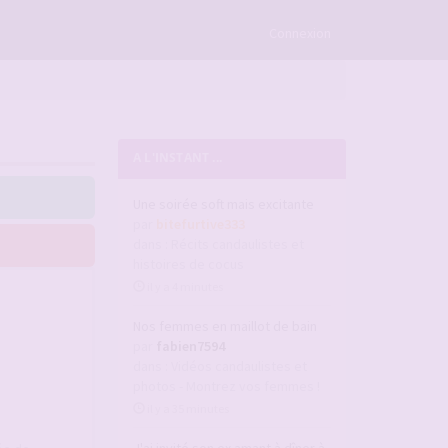
×
Connexion
A L'INSTANT ...
Une soirée soft mais excitante
par
bitefurtive333
dans :
Récits candaulistes et
histoires de cocus
il y a 4 minutes
Nos femmes en maillot de bain
par
fabien7594
dans :
Vidéos candaulistes et
photos - Montrez vos femmes !
il y a 35 minutes