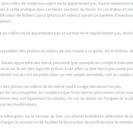
 ainsi vides de nombreux sujets ne lui appartenant pas. Il peut néanmoins l
iés à cette pratique dans certaines sections du forum. En cas d'abus et no
publication de fichiers joints (photos et vidéos) suivant un barème d'averti
ateurs.
s ou vidéos ne lui appartenant pas et surtout ne le représentant pas, dont il
 peut publier des photos ou vidéos de son couple à sa guise. De la femme, 
s faisant apparaitre une tierce personne (par exemple un complice masculin
existe sur le net des logiciels prévus à cet effet. La dite tierce personne po
s donné son accord de publication sur une simple demande, soit au couple 
r des photos ou vidéos de lui-même seul à visage découvert ou pas.
os de ses conquètes ou complices que SI les tierces personnes ont le visa
’homme seul soit également les photos. En cas de doute sur l’origine de la p
e par les modérateurs.
re hébergées sur le serveur du Site. Les photos hotlinkées (utilisation de la
charger le serveur et de faciliter la destruction du profil lorsque le membre