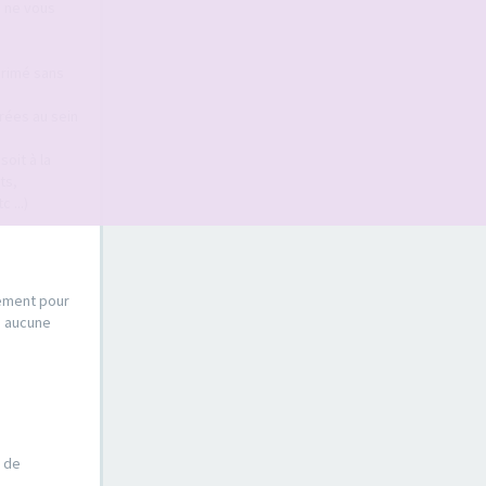
s ne vous
primé sans
érées au sein
oit à la
ts,
 ...)
sement pour
s aucune
e de