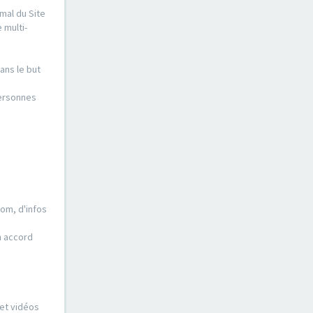
mal du Site
 multi-
ans le but
personnes
nom, d'infos
n accord
 et vidéos