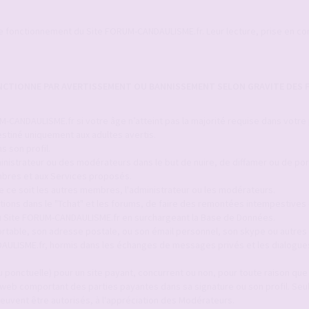
le fonctionnement du Site FORUM-CANDAULISME.fr. Leur lecture, prise en c
ANCTIONNE PAR AVERTISSEMENT OU BANNISSEMENT SELON GRAVITE DES F
-CANDAULISME.fr si votre âge n’atteint pas la majorité requise dans votre
stiné uniquement aux adultes avertis.
s son profil.
inistrateur ou des modérateurs dans le but de nuire, de diffamer ou de por
bres et aux Services proposés.
ue ce soit les autres membres, l'administrateur ou les modérateurs.
itions dans le "Tchat" et les forums, de faire des remontées intempestives 
 du Site FORUM-CANDAULISME.fr en surchargeant la Base de Données.
ortable, son adresse postale, ou son émail personnel, son skype ou autres 
AULISME.fr, hormis dans les échanges de messages privés et les dialogue
 ponctuelle) pour un site payant, concurrent ou non, pour toute raison que c
 web comportant des parties payantes dans sa signature ou son profil. Seul
euvent être autorisés, à l'appréciation des Modérateurs.