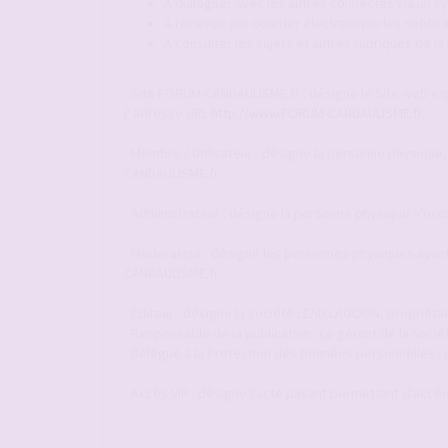
A dialoguer avec les autres connectés via un
A recevoir par courrier électronique les notif
A consulter les sujets et autres rubriques de l
- Site FORUM-CANDAULISME.fr : désigne le Site web explo
l' adresse URL
http://www.FORUM-CANDAULISME.fr
- Membre / Utilisateur : désigne la personne physique,
CANDAULISME.fr.
- Administrateur : désigne la personne physique s'occ
- Modérateur : désigne les personnes physiques ayant 
CANDAULISME.fr.
- Éditeur : désigne la société LEAD LAGOON, propriéta
- Responsable de la publication : Le gérant de la so
- Délégué à la Protection des Données personnelles :
- Accès VIP : désigne l'acte payant permettant d'accéde