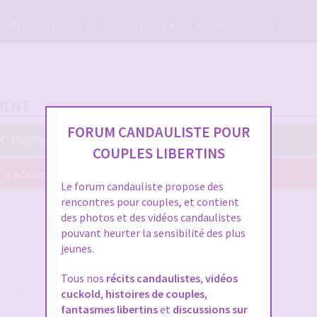
GRATUIT
Le blog
Options forum
Baisez maintenant
MENT
FORUM CANDAULISTE POUR
J’accepte ces conditions
COUPLES LIBERTINS
 n’accepte pas ces conditions
Le forum candauliste propose des
rencontres pour couples, et contient
des photos et des vidéos candaulistes
pouvant heurter la sensibilité des plus
jeunes.
Tous nos
récits candaulistes
,
vidéos
, les termes suivants auront la signification ci-après :
cuckold
,
histoires de couples
,
fantasmes libertins
et
discussions sur