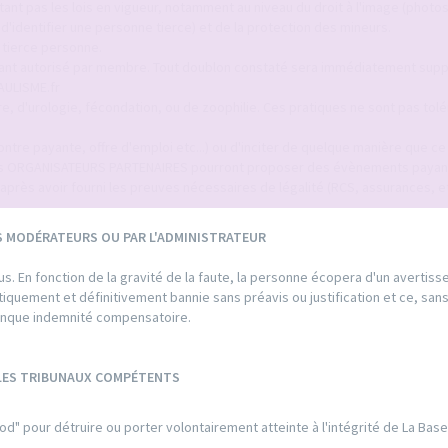
ant pas les lois en vigueur, notamment au niveau du droit à l'image (photo
identifier une personne tierce) et de la protection des mineurs.
 tierce personne.
tant autorisé par membre. Tout doublon constaté sera immédiatement sup
AULISME.fr
ure, d'urologie, fécondation, ou de zoophilie. Ces pratiques ne sont pas tol
tre payante, offre d'emploi etc...) ou d'inciter de quelque manière que ce s
tuts ORGANISATEURS PARTENAIRES pourront proposer des évènements payan
après avoir fourni les preuves nécessaires de légalité (RCS, assurances, etc
S MODÉRATEURS OU PAR L'ADMINISTRATEUR
. En fonction de la gravité de la faute, la personne écopera d'un avertis
matiquement et définitivement bannie sans préavis ou justification et ce, san
conque indemnité compensatoire.
 LES TRIBUNAUX COMPÉTENTS
od" pour détruire ou porter volontairement atteinte à l'intégrité de La Bas