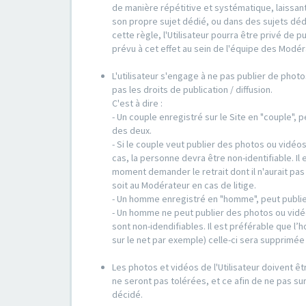
de manière répétitive et systématique, laissant
son propre sujet dédié, ou dans des sujets déd
cette règle, l'Utilisateur pourra être privé de 
prévu à cet effet au sein de l'équipe des Modér
L'utilisateur s'engage à ne pas publier de photo
pas les droits de publication / diffusion.
C'est à dire :
- Un couple enregistré sur le Site en "couple",
des deux.
- Si le couple veut publier des photos ou vidéo
cas, la personne devra être non-identifiable. Il 
moment demander le retrait dont il n'aurait pa
soit au Modérateur en cas de litige.
- Un homme enregistré en "homme", peut publie
- Un homme ne peut publier des photos ou vidé
sont non-idendifiables. Il est préférable que l
sur le net par exemple) celle-ci sera supprimé
Les photos et vidéos de l'Utilisateur doivent êt
ne seront pas tolérées, et ce afin de ne pas sur
décidé.