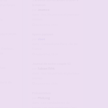
J'ai invité son ex amant à dîner à
ée de
la maison
d'un forum
par
Jeamco
dans :
Vos fils persos et journaux
intimes
la
Aujourd’hui, 18:39
u Site FORUM-
Apero parisien
par
sbe4
dans :
Candaulisme Paris - Ile de
 d'auteur,
France
 de
Aujourd’hui, 18:24
Journal de notre couple V2
ORUM-
par
fabien7594
dans :
Vos fils persos et journaux
intimes
souris de
Aujourd’hui, 18:06
Présentation
par
PhilLing
dans :
Les candaulistes du
forum, Les présentations c'est