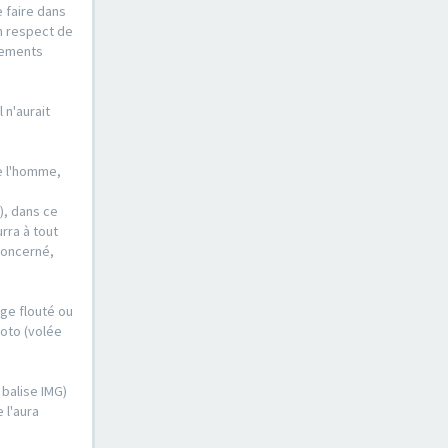
e faire dans
n respect de
ssements
 n'aurait
de l'homme,
), dans ce
urra à tout
concerné,
ge flouté ou
hoto (volée
 balise IMG)
 l'aura