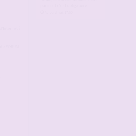
par ici et c'est obligatoire
Aujourd’hui, 17:50
d'Internet à
 Site FORUM-
-