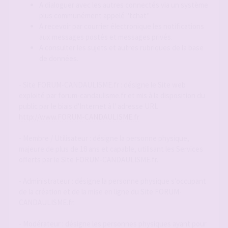
A dialoguer avec les autres connectés via un système
plus communément appelé "tchat"
A recevoir par courrier électronique les notifications
aux messages postés et messages privés.
A consulter les sujets et autres rubriques de la base
de données.
- Site FORUM-CANDAULISME.fr : désigne le Site web
exploité par forum-candaulisme.fr et mis à la disposition du
public par le biais d'Internet à l' adresse URL
http://www.FORUM-CANDAULISME.fr
- Membre / Utilisateur : désigne la personne physique,
majeure de plus de 18 ans et capable, utilisant les Services
offerts par le Site FORUM-CANDAULISME.fr.
- Administrateur : désigne la personne physique s'occupant
de la création et de la mise en ligne du Site FORUM-
CANDAULISME.fr.
- Modérateur : désigne les personnes physiques ayant pour