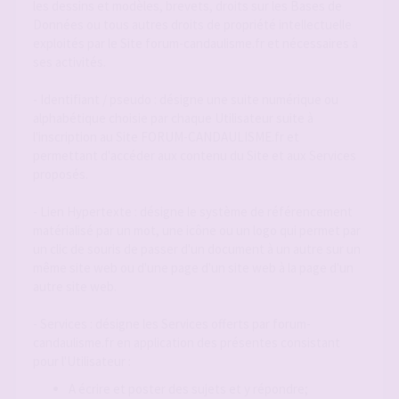
les dessins et modèles, brevets, droits sur les Bases de
Données ou tous autres droits de propriété intellectuelle
exploités par le Site forum-candaulisme.fr et nécessaires à
ses activités.
- Identifiant / pseudo : désigne une suite numérique ou
alphabétique choisie par chaque Utilisateur suite à
l'inscription au Site FORUM-CANDAULISME.fr et
permettant d'accéder aux contenu du Site et aux Services
proposés.
- Lien Hypertexte : désigne le système de référencement
matérialisé par un mot, une icône ou un logo qui permet par
un clic de souris de passer d'un document à un autre sur un
même site web ou d'une page d'un site web à la page d'un
autre site web.
- Services : désigne les Services offerts par forum-
candaulisme.fr en application des présentes consistant
pour l'Utilisateur :
A écrire et poster des sujets et y répondre;