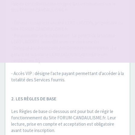
rôle de contrôler la mise en ligne des informations sur le
Site FORUM-CANDAULISME.fr.
- Éditeur : désigne la société LEAD LAGOON, propriétaire du
Site FORUM-CANDAULISME.fr..
- Responsable de la publication : Le gérant de la société
LEAD LAGOON. (admin@forum-candaulisme.fr)
- Délégué à la Protection des Données personnelles : Le
gérant de la société LEAD LAGOON. (admin@forum-
candaulisme.fr)
- Accès VIP : désigne l'acte payant permettant d'accéder à la
totalité des Services fournis.
2. LES RÈGLES DE BASE
Les Règles de base ci-dessous ont pour but de régir le
fonctionnement du Site FORUM-CANDAULISME.fr. Leur
lecture, prise en compte et acceptation est obligatoire
avant toute inscription.