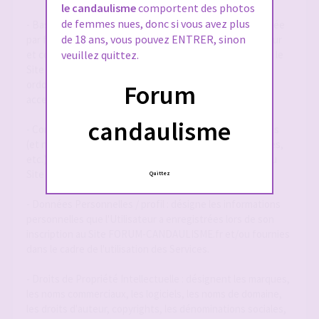
le candaulisme
comportent des photos
de femmes nues, donc si vous avez plus
- Base de Données : désigne la base de données exploitée
de 18 ans, vous pouvez ENTRER, sinon
par forum-candaulisme.fr et automatiquement mise à jour
et constituée de l'ensemble des données collectées via le
veuillez quittez.
Site FORUM-CANDAULISME.fr, répertoriées et
ordonnancées notamment sous la forme d'un forum
Forum
accessible en ligne.
candaulisme
- Contenu Éditorial : désigne l'ensemble des informations
(et notamment textes, annonces, photographies, images,
etc.) mises à la disposition des Utilisateurs par le biais du
Site FORUM-CANDAULISME.fr
Quittez
- Données Personnelles / profil : désigne les informations
personnelles que l'Utilisateur a enregistrées lors de son
inscription au Site FORUM-CANDAULISME.fr et/ou fournies
dans le cadre de l'utilisation des Services.
- Droits de Propriété Intellectuelle : désignent les marques,
les noms commerciaux, les logiciels, les noms de domaine,
les droits d'auteur, copyrights, les dénominations sociales,