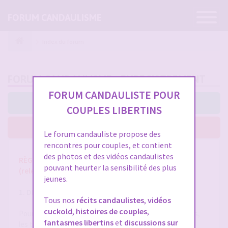
Ouvrir
FORUM CANDAULISME
la
navigatio
Index du forum
FORUM CANDAULISME - ENREGISTREMENT
FORUM CANDAULISTE POUR
J’accepte ces conditions
COUPLES LIBERTINS
Je n’accepte pas ces conditions
Le forum candauliste propose des
rencontres pour couples, et contient
des photos et des vidéos candaulistes
RÈGLES ET CONDITIONS GÉNÉRALES D'UTILISATION
pouvant heurter la sensibilité des plus
(release 1.8 du 01/10/2025)
jeunes.
1. DÉFINITIONS
Tous nos
récits candaulistes
,
vidéos
cuckold
,
histoires de couples
,
Pour la compréhension et l'interprétation des présentes,
fantasmes libertins
et
discussions sur
les termes suivants auront la signification ci-après :