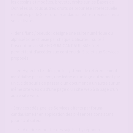
les dessins et modèles, brevets, droits sur les Bases de
Données ou tous autres droits de propriété intellectuelle
exploités par le Site forum-candaulisme.fr et nécessaires à
ses activités.
- Identifiant / pseudo : désigne une suite numérique ou
alphabétique choisie par chaque Utilisateur suite à
l'inscription au Site FORUM-CANDAULISME.fr et
permettant d'accéder aux contenu du Site et aux Services
proposés.
- Lien Hypertexte : désigne le système de référencement
matérialisé par un mot, une icône ou un logo qui permet par
un clic de souris de passer d'un document à un autre sur un
même site web ou d'une page d'un site web à la page d'un
autre site web.
- Services : désigne les Services offerts par forum-
candaulisme.fr en application des présentes consistant
pour l'Utilisateur :
A écrire et poster des sujets et y répondre;