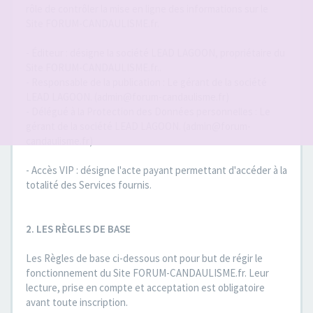
rôle de contrôler la mise en ligne des informations sur le
Site FORUM-CANDAULISME.fr.
- Éditeur : désigne la société LEAD LAGOON, propriétaire du
Site FORUM-CANDAULISME.fr..
- Responsable de la publication : Le gérant de la société
LEAD LAGOON. (admin@forum-candaulisme.fr)
- Délégué à la Protection des Données personnelles : Le
gérant de la société LEAD LAGOON. (admin@forum-
candaulisme.fr)
- Accès VIP : désigne l'acte payant permettant d'accéder à la
totalité des Services fournis.
2. LES RÈGLES DE BASE
Les Règles de base ci-dessous ont pour but de régir le
fonctionnement du Site FORUM-CANDAULISME.fr. Leur
lecture, prise en compte et acceptation est obligatoire
avant toute inscription.