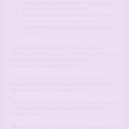
A dialoguer avec les autres connectés via un système
plus communément appelé "tchat"
A recevoir par courrier électronique les notifications
aux messages postés et messages privés.
A consulter les sujets et autres rubriques de la base
de données.
- Site FORUM-CANDAULISME.fr : désigne le Site web
exploité par forum-candaulisme.fr et mis à la disposition du
public par le biais d'Internet à l' adresse URL
http://www.FORUM-CANDAULISME.fr
- Membre / Utilisateur : désigne la personne physique,
majeure de plus de 18 ans et capable, utilisant les Services
offerts par le Site FORUM-CANDAULISME.fr.
- Administrateur : désigne la personne physique s'occupant
de la création et de la mise en ligne du Site FORUM-
CANDAULISME.fr.
- Modérateur : désigne les personnes physiques ayant pour