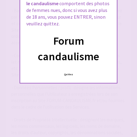
le candaulisme
comportent des photos
de femmes nues, donc si vous avez plus
- Base de Données : désigne la base de données exploitée
de 18 ans, vous pouvez ENTRER, sinon
par forum-candaulisme.fr et automatiquement mise à jour
et constituée de l'ensemble des données collectées via le
veuillez quittez.
Site FORUM-CANDAULISME.fr, répertoriées et
ordonnancées notamment sous la forme d'un forum
Forum
accessible en ligne.
candaulisme
- Contenu Éditorial : désigne l'ensemble des informations
(et notamment textes, annonces, photographies, images,
etc.) mises à la disposition des Utilisateurs par le biais du
Site FORUM-CANDAULISME.fr
Quittez
- Données Personnelles / profil : désigne les informations
personnelles que l'Utilisateur a enregistrées lors de son
inscription au Site FORUM-CANDAULISME.fr et/ou fournies
dans le cadre de l'utilisation des Services.
- Droits de Propriété Intellectuelle : désignent les marques,
les noms commerciaux, les logiciels, les noms de domaine,
les droits d'auteur, copyrights, les dénominations sociales,