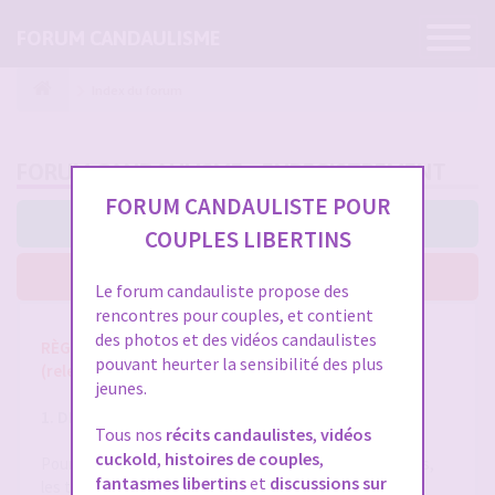
Ouvrir
FORUM CANDAULISME
la
navigatio
Index du forum
FORUM CANDAULISME - ENREGISTREMENT
FORUM CANDAULISTE POUR
J’accepte ces conditions
COUPLES LIBERTINS
Je n’accepte pas ces conditions
Le forum candauliste propose des
rencontres pour couples, et contient
des photos et des vidéos candaulistes
RÈGLES ET CONDITIONS GÉNÉRALES D'UTILISATION
pouvant heurter la sensibilité des plus
(release 1.8 du 01/10/2025)
jeunes.
1. DÉFINITIONS
Tous nos
récits candaulistes
,
vidéos
cuckold
,
histoires de couples
,
Pour la compréhension et l'interprétation des présentes,
fantasmes libertins
et
discussions sur
les termes suivants auront la signification ci-après :