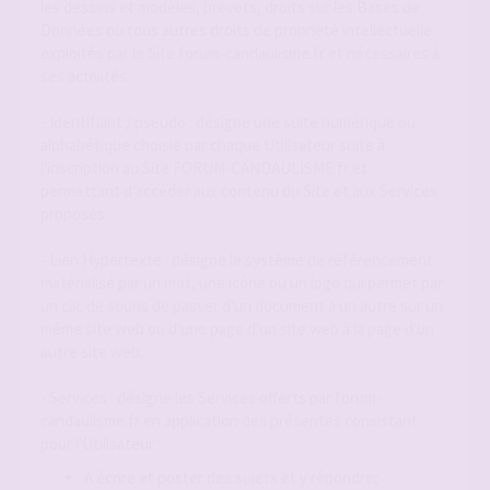
les dessins et modèles, brevets, droits sur les Bases de
Données ou tous autres droits de propriété intellectuelle
exploités par le Site forum-candaulisme.fr et nécessaires à
ses activités.
- Identifiant / pseudo : désigne une suite numérique ou
alphabétique choisie par chaque Utilisateur suite à
l'inscription au Site FORUM-CANDAULISME.fr et
permettant d'accéder aux contenu du Site et aux Services
proposés.
- Lien Hypertexte : désigne le système de référencement
matérialisé par un mot, une icône ou un logo qui permet par
un clic de souris de passer d'un document à un autre sur un
même site web ou d'une page d'un site web à la page d'un
autre site web.
- Services : désigne les Services offerts par forum-
candaulisme.fr en application des présentes consistant
pour l'Utilisateur :
A écrire et poster des sujets et y répondre;