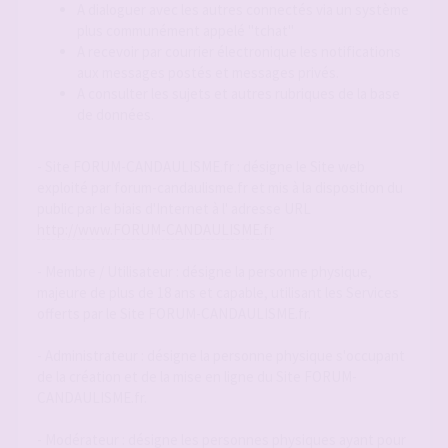
A dialoguer avec les autres connectés via un système
plus communément appelé "tchat"
A recevoir par courrier électronique les notifications
aux messages postés et messages privés.
A consulter les sujets et autres rubriques de la base
de données.
- Site FORUM-CANDAULISME.fr : désigne le Site web
exploité par forum-candaulisme.fr et mis à la disposition du
public par le biais d'Internet à l' adresse URL
http://www.FORUM-CANDAULISME.fr
- Membre / Utilisateur : désigne la personne physique,
majeure de plus de 18 ans et capable, utilisant les Services
offerts par le Site FORUM-CANDAULISME.fr.
- Administrateur : désigne la personne physique s'occupant
de la création et de la mise en ligne du Site FORUM-
CANDAULISME.fr.
- Modérateur : désigne les personnes physiques ayant pour