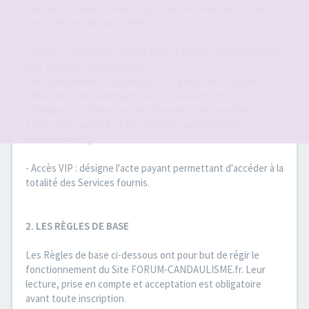
rôle de contrôler la mise en ligne des informations sur le
Site FORUM-CANDAULISME.fr.
- Éditeur : désigne la société LEAD LAGOON, propriétaire du
Site FORUM-CANDAULISME.fr..
- Responsable de la publication : Le gérant de la société
LEAD LAGOON. (admin@forum-candaulisme.fr)
- Délégué à la Protection des Données personnelles : Le
gérant de la société LEAD LAGOON. (admin@forum-
candaulisme.fr)
- Accès VIP : désigne l'acte payant permettant d'accéder à la
totalité des Services fournis.
2. LES RÈGLES DE BASE
Les Règles de base ci-dessous ont pour but de régir le
fonctionnement du Site FORUM-CANDAULISME.fr. Leur
lecture, prise en compte et acceptation est obligatoire
avant toute inscription.