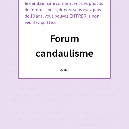
le candaulisme
comportent des photos
de femmes nues, donc si vous avez plus
- Base de Données : désigne la base de données exploitée
de 18 ans, vous pouvez ENTRER, sinon
par forum-candaulisme.fr et automatiquement mise à jour
et constituée de l'ensemble des données collectées via le
veuillez quittez.
Site FORUM-CANDAULISME.fr, répertoriées et
ordonnancées notamment sous la forme d'un forum
Forum
accessible en ligne.
candaulisme
- Contenu Éditorial : désigne l'ensemble des informations
(et notamment textes, annonces, photographies, images,
etc.) mises à la disposition des Utilisateurs par le biais du
Site FORUM-CANDAULISME.fr
Quittez
- Données Personnelles / profil : désigne les informations
personnelles que l'Utilisateur a enregistrées lors de son
inscription au Site FORUM-CANDAULISME.fr et/ou fournies
dans le cadre de l'utilisation des Services.
- Droits de Propriété Intellectuelle : désignent les marques,
les noms commerciaux, les logiciels, les noms de domaine,
les droits d'auteur, copyrights, les dénominations sociales,