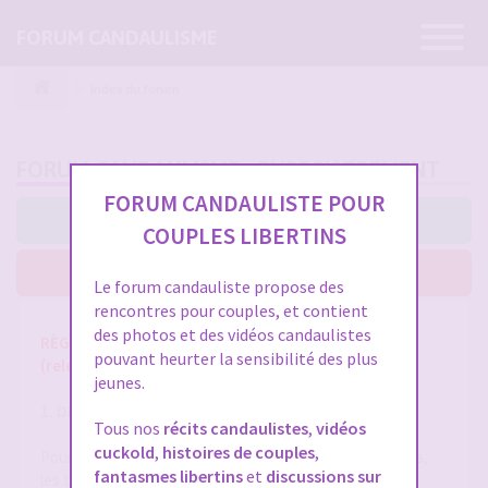
Ouvrir
FORUM CANDAULISME
la
navigatio
Index du forum
FORUM CANDAULISME - ENREGISTREMENT
FORUM CANDAULISTE POUR
J’accepte ces conditions
COUPLES LIBERTINS
Je n’accepte pas ces conditions
Le forum candauliste propose des
rencontres pour couples, et contient
des photos et des vidéos candaulistes
RÈGLES ET CONDITIONS GÉNÉRALES D'UTILISATION
pouvant heurter la sensibilité des plus
(release 1.8 du 01/10/2025)
jeunes.
1. DÉFINITIONS
Tous nos
récits candaulistes
,
vidéos
cuckold
,
histoires de couples
,
Pour la compréhension et l'interprétation des présentes,
fantasmes libertins
et
discussions sur
les termes suivants auront la signification ci-après :