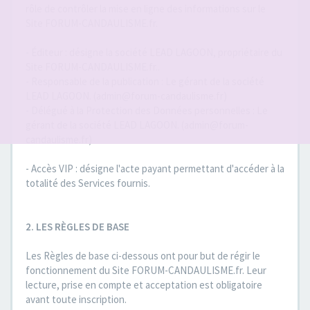
rôle de contrôler la mise en ligne des informations sur le
Site FORUM-CANDAULISME.fr.
- Éditeur : désigne la société LEAD LAGOON, propriétaire du
Site FORUM-CANDAULISME.fr..
- Responsable de la publication : Le gérant de la société
LEAD LAGOON. (admin@forum-candaulisme.fr)
- Délégué à la Protection des Données personnelles : Le
gérant de la société LEAD LAGOON. (admin@forum-
candaulisme.fr)
- Accès VIP : désigne l'acte payant permettant d'accéder à la
totalité des Services fournis.
2. LES RÈGLES DE BASE
Les Règles de base ci-dessous ont pour but de régir le
fonctionnement du Site FORUM-CANDAULISME.fr. Leur
lecture, prise en compte et acceptation est obligatoire
avant toute inscription.