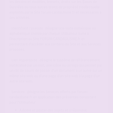
les dessins et modèles, brevets, droits sur les Bases de
Données ou tous autres droits de propriété intellectuelle
exploités par le Site forum-candaulisme.fr et nécessaires à
ses activités.
- Identifiant / pseudo : désigne une suite numérique ou
alphabétique choisie par chaque Utilisateur suite à
l'inscription au Site FORUM-CANDAULISME.fr et
permettant d'accéder aux contenu du Site et aux Services
proposés.
- Lien Hypertexte : désigne le système de référencement
matérialisé par un mot, une icône ou un logo qui permet par
un clic de souris de passer d'un document à un autre sur un
même site web ou d'une page d'un site web à la page d'un
autre site web.
- Services : désigne les Services offerts par forum-
candaulisme.fr en application des présentes consistant
pour l'Utilisateur :
A écrire et poster des sujets et y répondre;