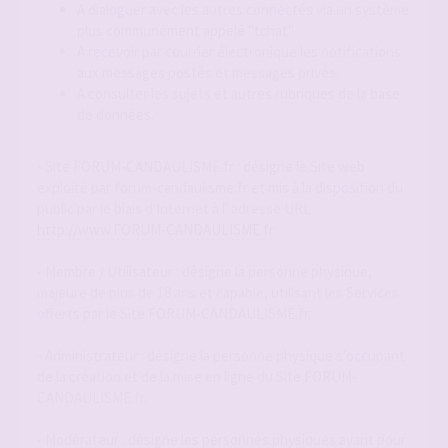
A dialoguer avec les autres connectés via un système
plus communément appelé "tchat"
A recevoir par courrier électronique les notifications
aux messages postés et messages privés.
A consulter les sujets et autres rubriques de la base
de données.
- Site FORUM-CANDAULISME.fr : désigne le Site web
exploité par forum-candaulisme.fr et mis à la disposition du
public par le biais d'Internet à l' adresse URL
http://www.FORUM-CANDAULISME.fr
- Membre / Utilisateur : désigne la personne physique,
majeure de plus de 18 ans et capable, utilisant les Services
offerts par le Site FORUM-CANDAULISME.fr.
- Administrateur : désigne la personne physique s'occupant
de la création et de la mise en ligne du Site FORUM-
CANDAULISME.fr.
- Modérateur : désigne les personnes physiques ayant pour