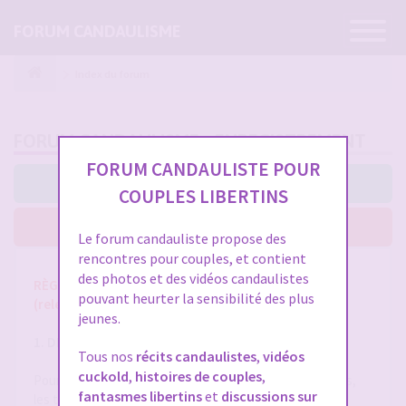
Ouvrir
FORUM CANDAULISME
la
navigatio
Index du forum
FORUM CANDAULISME - ENREGISTREMENT
FORUM CANDAULISTE POUR
J’accepte ces conditions
COUPLES LIBERTINS
Je n’accepte pas ces conditions
Le forum candauliste propose des
rencontres pour couples, et contient
des photos et des vidéos candaulistes
RÈGLES ET CONDITIONS GÉNÉRALES D'UTILISATION
pouvant heurter la sensibilité des plus
(release 1.8 du 01/10/2025)
jeunes.
1. DÉFINITIONS
Tous nos
récits candaulistes
,
vidéos
cuckold
,
histoires de couples
,
Pour la compréhension et l'interprétation des présentes,
fantasmes libertins
et
discussions sur
les termes suivants auront la signification ci-après :