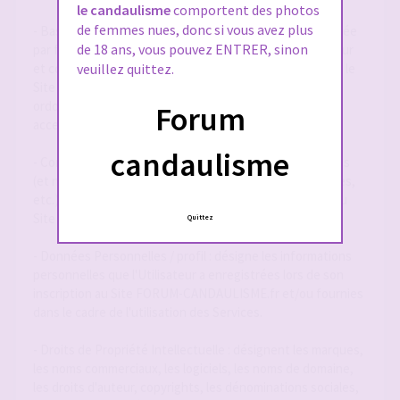
le candaulisme
comportent des photos
de femmes nues, donc si vous avez plus
- Base de Données : désigne la base de données exploitée
de 18 ans, vous pouvez ENTRER, sinon
par forum-candaulisme.fr et automatiquement mise à jour
et constituée de l'ensemble des données collectées via le
veuillez quittez.
Site FORUM-CANDAULISME.fr, répertoriées et
ordonnancées notamment sous la forme d'un forum
Forum
accessible en ligne.
candaulisme
- Contenu Éditorial : désigne l'ensemble des informations
(et notamment textes, annonces, photographies, images,
etc.) mises à la disposition des Utilisateurs par le biais du
Site FORUM-CANDAULISME.fr
Quittez
- Données Personnelles / profil : désigne les informations
personnelles que l'Utilisateur a enregistrées lors de son
inscription au Site FORUM-CANDAULISME.fr et/ou fournies
dans le cadre de l'utilisation des Services.
- Droits de Propriété Intellectuelle : désignent les marques,
les noms commerciaux, les logiciels, les noms de domaine,
les droits d'auteur, copyrights, les dénominations sociales,