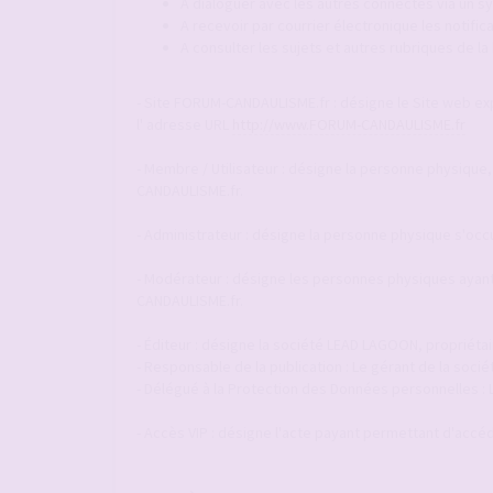
A dialoguer avec les autres connectés via un
A recevoir par courrier électronique les notif
A consulter les sujets et autres rubriques de l
- Site FORUM-CANDAULISME.fr : désigne le Site web explo
l' adresse URL
http://www.FORUM-CANDAULISME.fr
- Membre / Utilisateur : désigne la personne physique,
CANDAULISME.fr.
- Administrateur : désigne la personne physique s'occ
- Modérateur : désigne les personnes physiques ayant 
CANDAULISME.fr.
- Éditeur : désigne la société LEAD LAGOON, propriéta
- Responsable de la publication : Le gérant de la so
- Délégué à la Protection des Données personnelles :
- Accès VIP : désigne l'acte payant permettant d'accéde