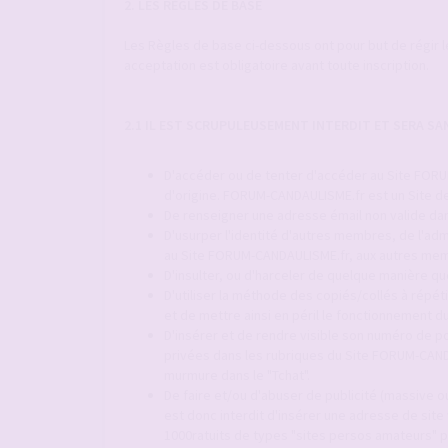
2. LES RÈGLES DE BASE
Les Règles de base ci-dessous ont pour but de régir 
acceptation est obligatoire avant toute inscription.
2.1 IL EST SCRUPULEUSEMENT INTERDIT ET SERA S
D'accéder ou de tenter d'accéder au Site FORUM
d'origine. FORUM-CANDAULISME.fr est un Site de
De renseigner une adresse émail non valide dan
D'usurper l'identité d'autres membres, de l'adm
au Site FORUM-CANDAULISME.fr, aux autres mem
D'insulter, ou d'harceler de quelque manière q
D'utiliser la méthode des copiés/collés à répét
et de mettre ainsi en péril le fonctionnement
D'insérer et de rendre visible son numéro de p
privées dans les rubriques du Site FORUM-CAND
murmure dans le "Tchat".
De faire et/ou d'abuser de publicité (massive ou
est donc interdit d'insérer une adresse de site
1000ratuits de types "sites persos amateurs" p