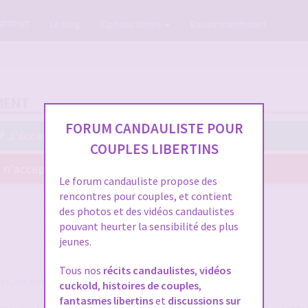
GRATUIT
Le blog
Options forum
Baisez maintenant
MENT
FORUM CANDAULISTE POUR
J’accepte ces conditions
COUPLES LIBERTINS
 n’accepte pas ces conditions
Le forum candauliste propose des
rencontres pour couples, et contient
des photos et des vidéos candaulistes
pouvant heurter la sensibilité des plus
jeunes.
Tous nos
récits candaulistes
,
vidéos
, les termes suivants auront la signification ci-après :
cuckold
,
histoires de couples
,
fantasmes libertins
et
discussions sur