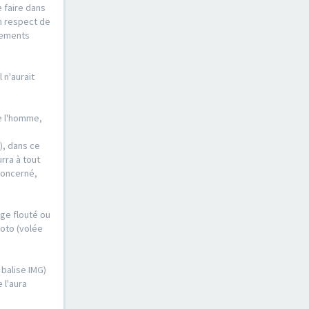
e faire dans
n respect de
ssements
 n'aurait
de l'homme,
), dans ce
urra à tout
concerné,
ge flouté ou
hoto (volée
 balise IMG)
 l'aura