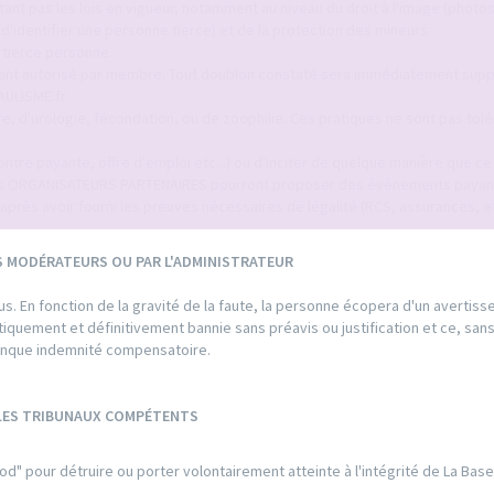
ant pas les lois en vigueur, notamment au niveau du droit à l'image (photo
identifier une personne tierce) et de la protection des mineurs.
 tierce personne.
tant autorisé par membre. Tout doublon constaté sera immédiatement sup
AULISME.fr
ure, d'urologie, fécondation, ou de zoophilie. Ces pratiques ne sont pas tol
tre payante, offre d'emploi etc...) ou d'inciter de quelque manière que ce s
tuts ORGANISATEURS PARTENAIRES pourront proposer des évènements payan
après avoir fourni les preuves nécessaires de légalité (RCS, assurances, etc
S MODÉRATEURS OU PAR L'ADMINISTRATEUR
. En fonction de la gravité de la faute, la personne écopera d'un avertis
matiquement et définitivement bannie sans préavis ou justification et ce, san
conque indemnité compensatoire.
 LES TRIBUNAUX COMPÉTENTS
od" pour détruire ou porter volontairement atteinte à l'intégrité de La Bas