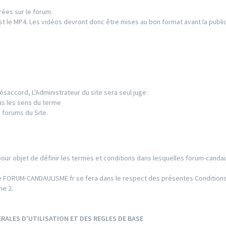
rées sur le forum.
t le MP4. Les vidéos devront donc être mises au bon format avant la public
ésaccord, L'Administrateur du site sera seul juge.
us les sens du terme
 forums du Site.
pour objet de définir les termes et conditions dans lesquelles forum-candau
 Site FORUM-CANDAULISME.fr se fera dans le respect des présentes Conditio
he 2.
RALES D'UTILISATION ET DES REGLES DE BASE