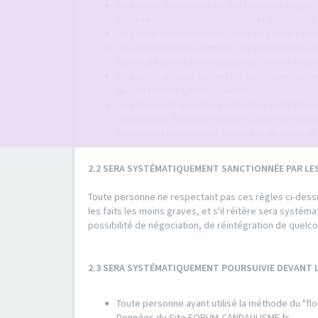
De publier des photos ou des textes ne respect
représentant pas physiquement et permettant d'
De prêter ses identifiants / mot de passe à une
De créer plusieurs comptes, un seul compte é
justificatif par l'Administrateur de FORUM-CAND
De publier un sujet traitant de scatologie, tort
du Site FORUM-CANDAULISME.fr.
De passer une annonce à caractère vénal (rencon
prostitution. Seuls les membres ayant le sta
moyennant participation financière au forum et 
2.2 SERA SYSTÉMATIQUEMENT SANCTIONNÉE PAR LE
Toute personne ne respectant pas ces règles ci-dessus
les faits les moins graves, et s'il réitère sera systé
possibilité de négociation, de réintégration de quel
2.3 SERA SYSTÉMATIQUEMENT POURSUIVIE DEVANT
Toute personne ayant utilisé la méthode du "flo
Données du Site FORUM-CANDAULISME.fr.