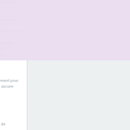
s ne vous
primé sans
érées au sein
oit à la
ts,
 ...)
sement pour
s aucune
e de