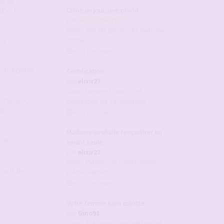
ée de
Chloé un jour, une photo
d'un forum
par
Guillaume2137
dans :
Vos fils persos et journaux
intimes
la
il y a 19 minutes
u Site FORUM-
Certification
par
elixir27
dans :
Hommes seuls : les
 d'auteur,
demandes de certification
 de
il y a 23 minutes
Madame souhaite rencontrer un
ORUM-
amant seule
par
elixir27
dans :
Parlons de candaulisme
souris de
(sérieusement !)
il y a 27 minutes
Votre femme sans culotte
par
Gino91
dans :
Pratiques candaulistes et