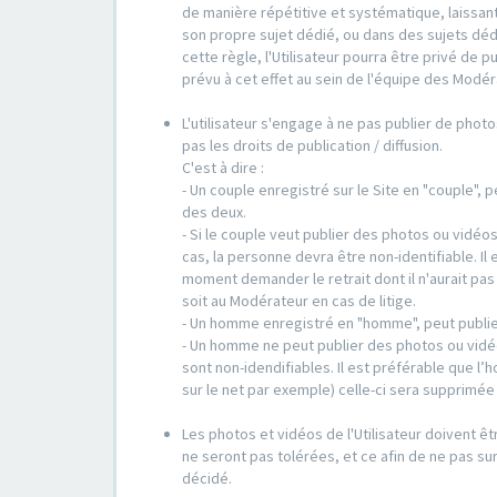
de manière répétitive et systématique, laissant
son propre sujet dédié, ou dans des sujets déd
cette règle, l'Utilisateur pourra être privé de 
prévu à cet effet au sein de l'équipe des Modér
L'utilisateur s'engage à ne pas publier de photo
pas les droits de publication / diffusion.
C'est à dire :
- Un couple enregistré sur le Site en "couple",
des deux.
- Si le couple veut publier des photos ou vidéo
cas, la personne devra être non-identifiable. Il 
moment demander le retrait dont il n'aurait pa
soit au Modérateur en cas de litige.
- Un homme enregistré en "homme", peut publie
- Un homme ne peut publier des photos ou vidé
sont non-idendifiables. Il est préférable que l
sur le net par exemple) celle-ci sera supprimé
Les photos et vidéos de l'Utilisateur doivent êt
ne seront pas tolérées, et ce afin de ne pas sur
décidé.