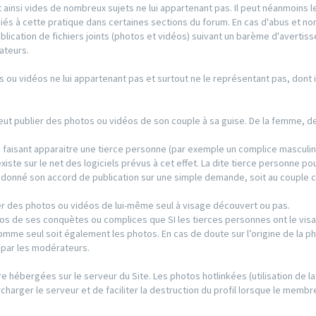
 ainsi vides de nombreux sujets ne lui appartenant pas. Il peut néanmoins l
iés à cette pratique dans certaines sections du forum. En cas d'abus et no
publication de fichiers joints (photos et vidéos) suivant un barème d'averti
ateurs.
s ou vidéos ne lui appartenant pas et surtout ne le représentant pas, dont il
 peut publier des photos ou vidéos de son couple à sa guise. De la femme, 
s faisant apparaitre une tierce personne (par exemple un complice masculin
existe sur le net des logiciels prévus à cet effet. La dite tierce personne po
s donné son accord de publication sur une simple demande, soit au couple 
r des photos ou vidéos de lui-même seul à visage découvert ou pas.
os de ses conquètes ou complices que SI les tierces personnes ont le visa
’homme seul soit également les photos. En cas de doute sur l’origine de la p
e par les modérateurs.
re hébergées sur le serveur du Site. Les photos hotlinkées (utilisation de la
charger le serveur et de faciliter la destruction du profil lorsque le membre