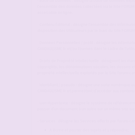
- Base de Données : désigne la base de données explo
l'ensemble des données collectées via le Site FORU
accessible en ligne.
- Contenu Éditorial : désigne l'ensemble des informat
disposition des Utilisateurs par le biais du Site FOR
- Données Personnelles / profil : désigne les informat
CANDAULISME.fr et/ou fournies dans le cadre de l'utili
- Droits de Propriété Intellectuelle : désignent les m
copyrights, les dénominations sociales, les dessins e
propriété intellectuelle exploités par le Site forum-ca
- Identifiant / pseudo : désigne une suite numérique ou
CANDAULISME.fr et permettant d'accéder aux contenu 
- Lien Hypertexte : désigne le système de référenceme
passer d'un document à un autre sur un même site web
- Services : désigne les Services offerts par forum-can
A écrire et poster des sujets et y répondre;