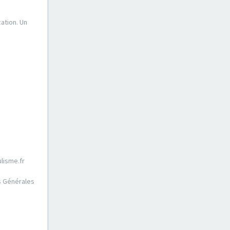
ation. Un
lisme.fr
ns Générales