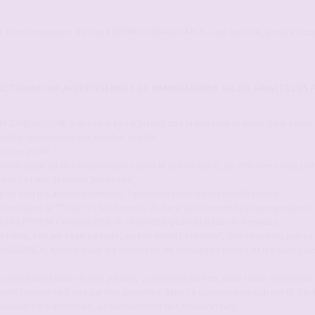
le fonctionnement du Site FORUM-CANDAULISME.fr. Leur lecture, prise en c
ANCTIONNE PAR AVERTISSEMENT OU BANNISSEMENT SELON GRAVITE DES F
-CANDAULISME.fr si votre âge n’atteint pas la majorité requise dans votre
stiné uniquement aux adultes avertis.
s son profil.
inistrateur ou des modérateurs dans le but de nuire, de diffamer ou de por
bres et aux Services proposés.
ue ce soit les autres membres, l'administrateur ou les modérateurs.
itions dans le "Tchat" et les forums, de faire des remontées intempestives 
 du Site FORUM-CANDAULISME.fr en surchargeant la Base de Données.
ortable, son adresse postale, ou son émail personnel, son skype ou autres 
AULISME.fr, hormis dans les échanges de messages privés et les dialogue
 ponctuelle) pour un site payant, concurrent ou non, pour toute raison que c
 web comportant des parties payantes dans sa signature ou son profil. Seul
euvent être autorisés, à l'appréciation des Modérateurs.