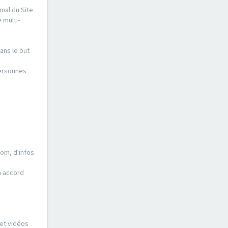
mal du Site
 multi-
ans le but
personnes
nom, d'infos
n accord
 et vidéos