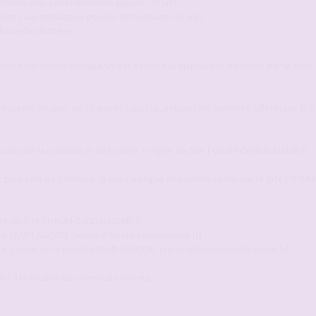
 système plus communément appelé "tchat"
ications aux messages postés et messages privés.
a base de données.
ité par forum-candaulisme.fr et mis à la disposition du public par le biais 
 majeure de plus de 18 ans et capable, utilisant les Services offerts par le
upant de la création et de la mise en ligne du Site FORUM-CANDAULISME.fr.
pour rôle de contrôler la mise en ligne des informations sur le Site FORUM
ire du Site FORUM-CANDAULISME.fr..
ciété LEAD LAGOON. (admin@forum-candaulisme.fr)
 Le gérant de la société LEAD LAGOON. (admin@forum-candaulisme.fr)
r à la totalité des Services fournis.