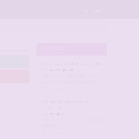
×
Connexion
A L'INSTANT ...
Faites nous écouter vos femmes
par
maitrequeux
dans :
Vidéos candaulistes et
photos - Montrez vos femmes !
il y a 8 minutes
Comment je suis devenu
candauliste
par
michpat
dans :
Vos fils persos et journaux
intimes
il y a 10 minutes