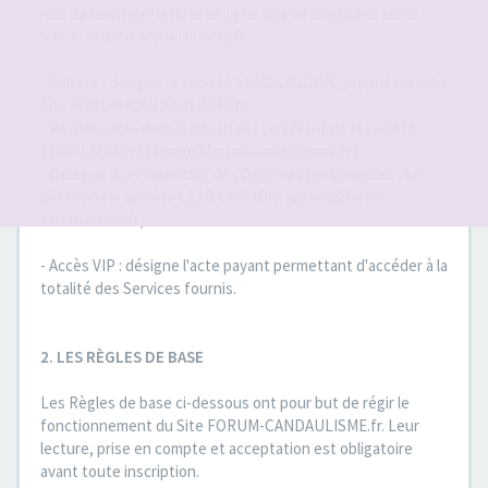
rôle de contrôler la mise en ligne des informations sur le
Site FORUM-CANDAULISME.fr.
- Éditeur : désigne la société LEAD LAGOON, propriétaire du
Site FORUM-CANDAULISME.fr..
- Responsable de la publication : Le gérant de la société
LEAD LAGOON. (admin@forum-candaulisme.fr)
- Délégué à la Protection des Données personnelles : Le
gérant de la société LEAD LAGOON. (admin@forum-
candaulisme.fr)
- Accès VIP : désigne l'acte payant permettant d'accéder à la
totalité des Services fournis.
2. LES RÈGLES DE BASE
Les Règles de base ci-dessous ont pour but de régir le
fonctionnement du Site FORUM-CANDAULISME.fr. Leur
lecture, prise en compte et acceptation est obligatoire
avant toute inscription.