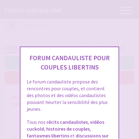
Ouvrir
FORUM CANDAULISME
la
navigatio
Index du forum
FORUM CANDAULISME - ENREGISTREMENT
FORUM CANDAULISTE POUR
J’accepte ces conditions
COUPLES LIBERTINS
Je n’accepte pas ces conditions
Le forum candauliste propose des
rencontres pour couples, et contient
des photos et des vidéos candaulistes
RÈGLES ET CONDITIONS GÉNÉRALES D'UTILISATION
pouvant heurter la sensibilité des plus
(release 1.8 du 01/10/2025)
jeunes.
1. DÉFINITIONS
Tous nos
récits candaulistes
,
vidéos
cuckold
,
histoires de couples
,
Pour la compréhension et l'interprétation des présentes,
fantasmes libertins
et
discussions sur
les termes suivants auront la signification ci-après :