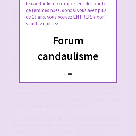
le candaulisme
comportent des photos
de femmes nues, donc si vous avez plus
- Base de Données : désigne la base de données exploitée
de 18 ans, vous pouvez ENTRER, sinon
par forum-candaulisme.fr et automatiquement mise à jour
et constituée de l'ensemble des données collectées via le
veuillez quittez.
Site FORUM-CANDAULISME.fr, répertoriées et
ordonnancées notamment sous la forme d'un forum
Forum
accessible en ligne.
candaulisme
- Contenu Éditorial : désigne l'ensemble des informations
(et notamment textes, annonces, photographies, images,
etc.) mises à la disposition des Utilisateurs par le biais du
Site FORUM-CANDAULISME.fr
Quittez
- Données Personnelles / profil : désigne les informations
personnelles que l'Utilisateur a enregistrées lors de son
inscription au Site FORUM-CANDAULISME.fr et/ou fournies
dans le cadre de l'utilisation des Services.
- Droits de Propriété Intellectuelle : désignent les marques,
les noms commerciaux, les logiciels, les noms de domaine,
les droits d'auteur, copyrights, les dénominations sociales,