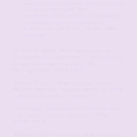
A dialoguer avec les autres connectés via un système
plus communément appelé "tchat"
A recevoir par courrier électronique les notifications
aux messages postés et messages privés.
A consulter les sujets et autres rubriques de la base
de données.
- Site FORUM-CANDAULISME.fr : désigne le Site web
exploité par forum-candaulisme.fr et mis à la disposition du
public par le biais d'Internet à l' adresse URL
http://www.FORUM-CANDAULISME.fr
- Membre / Utilisateur : désigne la personne physique,
majeure de plus de 18 ans et capable, utilisant les Services
offerts par le Site FORUM-CANDAULISME.fr.
- Administrateur : désigne la personne physique s'occupant
de la création et de la mise en ligne du Site FORUM-
CANDAULISME.fr.
- Modérateur : désigne les personnes physiques ayant pour