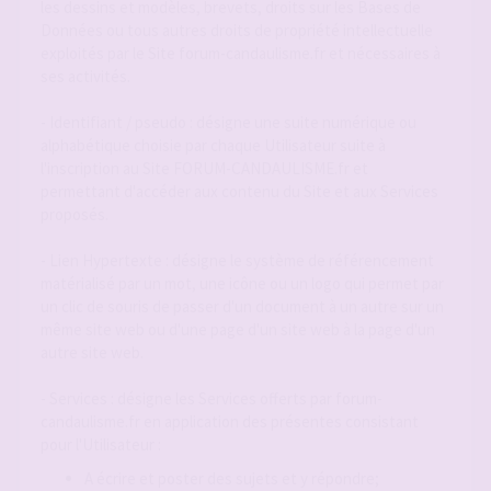
les dessins et modèles, brevets, droits sur les Bases de
Données ou tous autres droits de propriété intellectuelle
exploités par le Site forum-candaulisme.fr et nécessaires à
ses activités.
- Identifiant / pseudo : désigne une suite numérique ou
alphabétique choisie par chaque Utilisateur suite à
l'inscription au Site FORUM-CANDAULISME.fr et
permettant d'accéder aux contenu du Site et aux Services
proposés.
- Lien Hypertexte : désigne le système de référencement
matérialisé par un mot, une icône ou un logo qui permet par
un clic de souris de passer d'un document à un autre sur un
même site web ou d'une page d'un site web à la page d'un
autre site web.
- Services : désigne les Services offerts par forum-
candaulisme.fr en application des présentes consistant
pour l'Utilisateur :
A écrire et poster des sujets et y répondre;