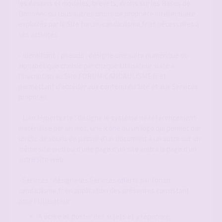
les dessins et modèles, brevets, droits sur les Bases de
Données ou tous autres droits de propriété intellectuelle
exploités par le Site forum-candaulisme.fr et nécessaires à
ses activités.
- Identifiant / pseudo : désigne une suite numérique ou
alphabétique choisie par chaque Utilisateur suite à
l'inscription au Site FORUM-CANDAULISME.fr et
permettant d'accéder aux contenu du Site et aux Services
proposés.
- Lien Hypertexte : désigne le système de référencement
matérialisé par un mot, une icône ou un logo qui permet par
un clic de souris de passer d'un document à un autre sur un
même site web ou d'une page d'un site web à la page d'un
autre site web.
- Services : désigne les Services offerts par forum-
candaulisme.fr en application des présentes consistant
pour l'Utilisateur :
A écrire et poster des sujets et y répondre;