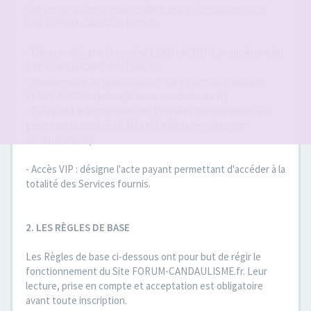
rôle de contrôler la mise en ligne des informations sur le
Site FORUM-CANDAULISME.fr.
- Éditeur : désigne la société LEAD LAGOON, propriétaire du
Site FORUM-CANDAULISME.fr..
- Responsable de la publication : Le gérant de la société
LEAD LAGOON. (admin@forum-candaulisme.fr)
- Délégué à la Protection des Données personnelles : Le
gérant de la société LEAD LAGOON. (admin@forum-
candaulisme.fr)
- Accès VIP : désigne l'acte payant permettant d'accéder à la
totalité des Services fournis.
2. LES RÈGLES DE BASE
Les Règles de base ci-dessous ont pour but de régir le
fonctionnement du Site FORUM-CANDAULISME.fr. Leur
lecture, prise en compte et acceptation est obligatoire
avant toute inscription.