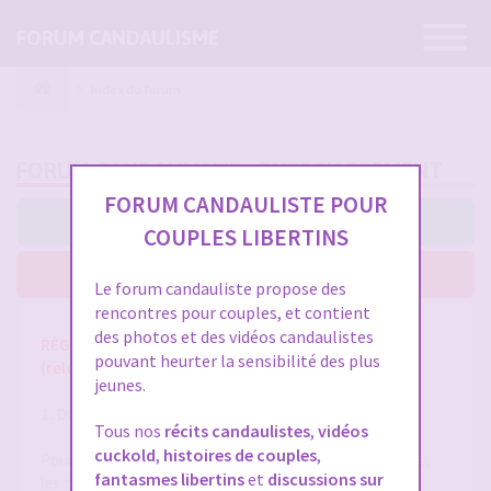
Ouvrir
FORUM CANDAULISME
la
navigatio
Index du forum
FORUM CANDAULISME - ENREGISTREMENT
FORUM CANDAULISTE POUR
J’accepte ces conditions
COUPLES LIBERTINS
Je n’accepte pas ces conditions
Le forum candauliste propose des
rencontres pour couples, et contient
des photos et des vidéos candaulistes
RÈGLES ET CONDITIONS GÉNÉRALES D'UTILISATION
pouvant heurter la sensibilité des plus
(release 1.8 du 01/10/2025)
jeunes.
1. DÉFINITIONS
Tous nos
récits candaulistes
,
vidéos
cuckold
,
histoires de couples
,
Pour la compréhension et l'interprétation des présentes,
fantasmes libertins
et
discussions sur
les termes suivants auront la signification ci-après :