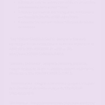
A dialoguer avec les autres connectés via un système
plus communément appelé "tchat"
A recevoir par courrier électronique les notifications
aux messages postés et messages privés.
A consulter les sujets et autres rubriques de la base
de données.
- Site FORUM-CANDAULISME.fr : désigne le Site web
exploité par forum-candaulisme.fr et mis à la disposition du
public par le biais d'Internet à l' adresse URL
http://www.FORUM-CANDAULISME.fr
- Membre / Utilisateur : désigne la personne physique,
majeure de plus de 18 ans et capable, utilisant les Services
offerts par le Site FORUM-CANDAULISME.fr.
- Administrateur : désigne la personne physique s'occupant
de la création et de la mise en ligne du Site FORUM-
CANDAULISME.fr.
- Modérateur : désigne les personnes physiques ayant pour