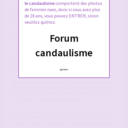
le candaulisme
comportent des photos
de femmes nues, donc si vous avez plus
- Base de Données : désigne la base de données exploitée
de 18 ans, vous pouvez ENTRER, sinon
par forum-candaulisme.fr et automatiquement mise à jour
et constituée de l'ensemble des données collectées via le
veuillez quittez.
Site FORUM-CANDAULISME.fr, répertoriées et
ordonnancées notamment sous la forme d'un forum
Forum
accessible en ligne.
candaulisme
- Contenu Éditorial : désigne l'ensemble des informations
(et notamment textes, annonces, photographies, images,
etc.) mises à la disposition des Utilisateurs par le biais du
Site FORUM-CANDAULISME.fr
Quittez
- Données Personnelles / profil : désigne les informations
personnelles que l'Utilisateur a enregistrées lors de son
inscription au Site FORUM-CANDAULISME.fr et/ou fournies
dans le cadre de l'utilisation des Services.
- Droits de Propriété Intellectuelle : désignent les marques,
les noms commerciaux, les logiciels, les noms de domaine,
les droits d'auteur, copyrights, les dénominations sociales,