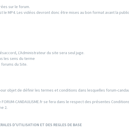
rées sur le forum.
t le MP4. Les vidéos devront donc être mises au bon format avant la public
ésaccord, L'Administrateur du site sera seul juge.
us les sens du terme
 forums du Site.
pour objet de définir les termes et conditions dans lesquelles forum-candau
 Site FORUM-CANDAULISME.fr se fera dans le respect des présentes Conditio
he 2.
RALES D'UTILISATION ET DES REGLES DE BASE