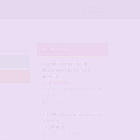
×
Connexion
A L'INSTANT ...
Vingt ans de mariage, un
fantasme et beaucoup de
questions
par
RougeDésir
dans :
Vos fils persos et journaux
intimes
il y a 51 minutes
J'ai invité son ex amant à dîner à
la maison
par
Jeamco
dans :
Vos fils persos et journaux
intimes