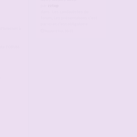
par
zztop
dans :
Les candaulistes du
forum, Les présentations c'est
par ici et c'est obligatoire
d'Internet à
Aujourd’hui, 00:33
 Site FORUM-
-