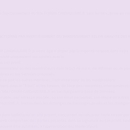
le fonctionnement du Site FORUM-CANDAULISME.fr. Leur lecture, prise en c
ANCTIONNE PAR AVERTISSEMENT OU BANNISSEMENT SELON GRAVITE DES F
-CANDAULISME.fr si votre âge n’atteint pas la majorité requise dans votre
stiné uniquement aux adultes avertis.
s son profil.
inistrateur ou des modérateurs dans le but de nuire, de diffamer ou de por
bres et aux Services proposés.
ue ce soit les autres membres, l'administrateur ou les modérateurs.
itions dans le "Tchat" et les forums, de faire des remontées intempestives 
 du Site FORUM-CANDAULISME.fr en surchargeant la Base de Données.
ortable, son adresse postale, ou son émail personnel, son skype ou autres 
AULISME.fr, hormis dans les échanges de messages privés et les dialogue
 ponctuelle) pour un site payant, concurrent ou non, pour toute raison que c
 web comportant des parties payantes dans sa signature ou son profil. Seul
euvent être autorisés, à l'appréciation des Modérateurs.