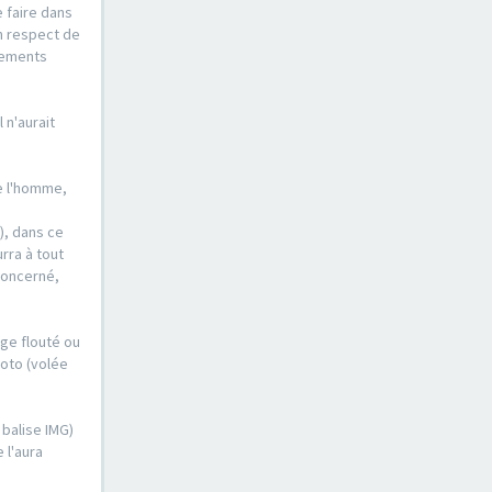
e faire dans
n respect de
ssements
 n'aurait
de l'homme,
), dans ce
urra à tout
concerné,
ge flouté ou
hoto (volée
 balise IMG)
 l'aura