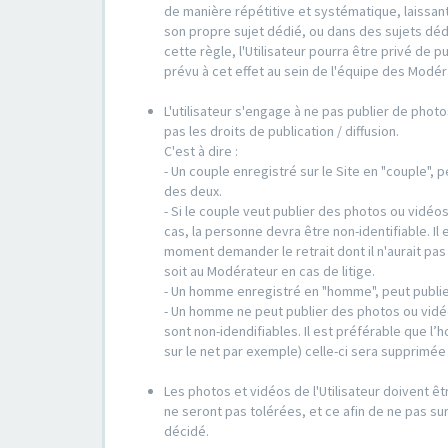
de manière répétitive et systématique, laissant
son propre sujet dédié, ou dans des sujets déd
cette règle, l'Utilisateur pourra être privé de 
prévu à cet effet au sein de l'équipe des Modér
L'utilisateur s'engage à ne pas publier de photo
pas les droits de publication / diffusion.
C'est à dire :
- Un couple enregistré sur le Site en "couple",
des deux.
- Si le couple veut publier des photos ou vidéo
cas, la personne devra être non-identifiable. Il 
moment demander le retrait dont il n'aurait pa
soit au Modérateur en cas de litige.
- Un homme enregistré en "homme", peut publie
- Un homme ne peut publier des photos ou vidé
sont non-idendifiables. Il est préférable que l
sur le net par exemple) celle-ci sera supprimé
Les photos et vidéos de l'Utilisateur doivent êt
ne seront pas tolérées, et ce afin de ne pas sur
décidé.