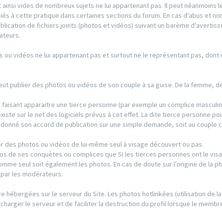
 ainsi vides de nombreux sujets ne lui appartenant pas. Il peut néanmoins l
iés à cette pratique dans certaines sections du forum. En cas d'abus et no
publication de fichiers joints (photos et vidéos) suivant un barème d'averti
ateurs.
s ou vidéos ne lui appartenant pas et surtout ne le représentant pas, dont il
 peut publier des photos ou vidéos de son couple à sa guise. De la femme, 
s faisant apparaitre une tierce personne (par exemple un complice masculin
existe sur le net des logiciels prévus à cet effet. La dite tierce personne po
s donné son accord de publication sur une simple demande, soit au couple 
r des photos ou vidéos de lui-même seul à visage découvert ou pas.
os de ses conquètes ou complices que SI les tierces personnes ont le visa
’homme seul soit également les photos. En cas de doute sur l’origine de la p
e par les modérateurs.
re hébergées sur le serveur du Site. Les photos hotlinkées (utilisation de la
charger le serveur et de faciliter la destruction du profil lorsque le membre