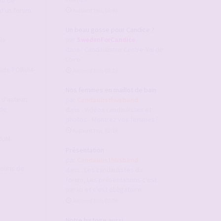
ée de
d'un forum
Aujourd’hui, 03:46
Un beau gosse pour Candice ?
par
SwedenForCandice
la
dans :
Candaulisme Centre-Val de
Loire
u Site FORUM-
Aujourd’hui, 03:29
Nos femmes en maillot de bain
 d'auteur,
par
Candaulisthusband
 de
dans :
Vidéos candaulistes et
photos - Montrez vos femmes !
Aujourd’hui, 02:16
ORUM-
Présentation
par
Candaulisthusband
souris de
dans :
Les candaulistes du
forum, Les présentations c'est
par ici et c'est obligatoire
Aujourd’hui, 02:09
Notre histoire aussi