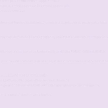
 système plus communément appelé "tchat"
ications aux messages postés et messages privés.
a base de données.
ité par forum-candaulisme.fr et mis à la disposition du public par le biais 
 majeure de plus de 18 ans et capable, utilisant les Services offerts par le
upant de la création et de la mise en ligne du Site FORUM-CANDAULISME.fr.
pour rôle de contrôler la mise en ligne des informations sur le Site FORUM
ire du Site FORUM-CANDAULISME.fr..
ciété LEAD LAGOON. (admin@forum-candaulisme.fr)
 Le gérant de la société LEAD LAGOON. (admin@forum-candaulisme.fr)
r à la totalité des Services fournis.