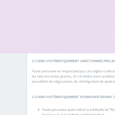
De publier des photos ou des textes ne respect
représentant pas physiquement et permettant d'
De prêter ses identifiants / mot de passe à une
De créer plusieurs comptes, un seul compte é
justificatif par l'Administrateur de FORUM-CAND
De publier un sujet traitant de scatologie, tort
du Site FORUM-CANDAULISME.fr.
De passer une annonce à caractère vénal (rencon
prostitution. Seuls les membres ayant le sta
moyennant participation financière au forum et 
2.2 SERA SYSTÉMATIQUEMENT SANCTIONNÉE PAR LE
Toute personne ne respectant pas ces règles ci-dessus
les faits les moins graves, et s'il réitère sera systé
possibilité de négociation, de réintégration de quel
2.3 SERA SYSTÉMATIQUEMENT POURSUIVIE DEVANT
Toute personne ayant utilisé la méthode du "flo
Données du Site FORUM-CANDAULISME.fr.