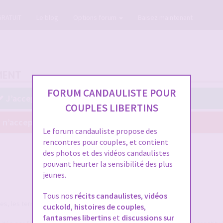
GRATUIT
Le blog
Options forum
Baisez maintenant
MENT
FORUM CANDAULISTE POUR
J’accepte ces conditions
COUPLES LIBERTINS
 n’accepte pas ces conditions
Le forum candauliste propose des
rencontres pour couples, et contient
des photos et des vidéos candaulistes
pouvant heurter la sensibilité des plus
jeunes.
Tous nos
récits candaulistes
,
vidéos
, les termes suivants auront la signification ci-après :
cuckold
,
histoires de couples
,
fantasmes libertins
et
discussions sur