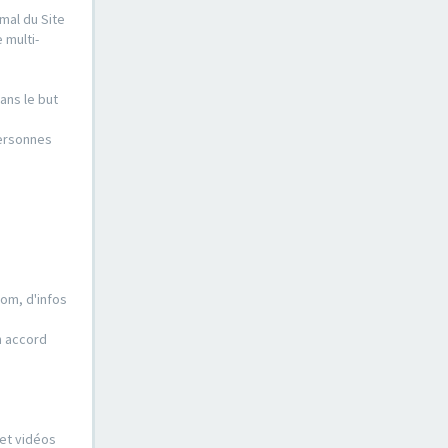
mal du Site
 multi-
ans le but
personnes
nom, d'infos
n accord
 et vidéos