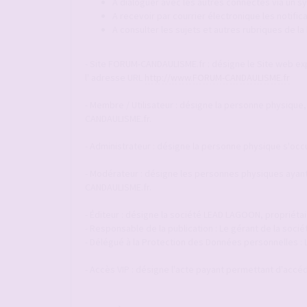
A dialoguer avec les autres connectés via un
A recevoir par courrier électronique les notif
A consulter les sujets et autres rubriques de l
- Site FORUM-CANDAULISME.fr : désigne le Site web explo
l' adresse URL
http://www.FORUM-CANDAULISME.fr
- Membre / Utilisateur : désigne la personne physique,
CANDAULISME.fr.
- Administrateur : désigne la personne physique s'occ
- Modérateur : désigne les personnes physiques ayant 
CANDAULISME.fr.
- Éditeur : désigne la société LEAD LAGOON, propriéta
- Responsable de la publication : Le gérant de la so
- Délégué à la Protection des Données personnelles :
- Accès VIP : désigne l'acte payant permettant d'accéde