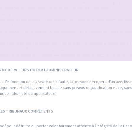
ant pas les lois en vigueur, notamment au niveau du droit à l'image (photo
identifier une personne tierce) et de la protection des mineurs.
 tierce personne.
tant autorisé par membre. Tout doublon constaté sera immédiatement sup
AULISME.fr
ure, d'urologie, fécondation, ou de zoophilie. Ces pratiques ne sont pas tol
tre payante, offre d'emploi etc...) ou d'inciter de quelque manière que ce s
tuts ORGANISATEURS PARTENAIRES pourront proposer des évènements payan
après avoir fourni les preuves nécessaires de légalité (RCS, assurances, etc
S MODÉRATEURS OU PAR L'ADMINISTRATEUR
. En fonction de la gravité de la faute, la personne écopera d'un avertis
matiquement et définitivement bannie sans préavis ou justification et ce, san
conque indemnité compensatoire.
 LES TRIBUNAUX COMPÉTENTS
od" pour détruire ou porter volontairement atteinte à l'intégrité de La Bas