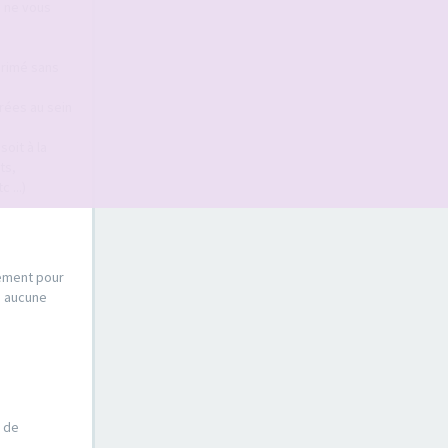
s ne vous
primé sans
érées au sein
oit à la
ts,
 ...)
sement pour
s aucune
e de