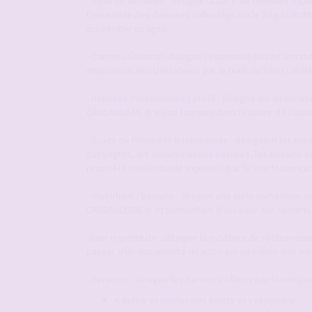
- Base de Données : désigne la base de données explo
l'ensemble des données collectées via le Site FORU
accessible en ligne.
- Contenu Éditorial : désigne l'ensemble des informat
disposition des Utilisateurs par le biais du Site FOR
- Données Personnelles / profil : désigne les informat
CANDAULISME.fr et/ou fournies dans le cadre de l'utili
- Droits de Propriété Intellectuelle : désignent les m
copyrights, les dénominations sociales, les dessins e
propriété intellectuelle exploités par le Site forum-ca
- Identifiant / pseudo : désigne une suite numérique ou
CANDAULISME.fr et permettant d'accéder aux contenu 
- Lien Hypertexte : désigne le système de référenceme
passer d'un document à un autre sur un même site web
- Services : désigne les Services offerts par forum-can
A écrire et poster des sujets et y répondre;