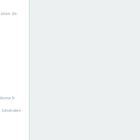
ation. Un
lisme.fr
ns Générales