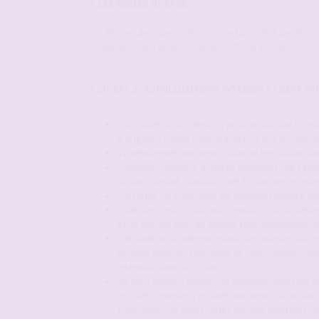
2. LES RÈGLES DE BASE
Les Règles de base ci-dessous ont pour but de régir 
acceptation est obligatoire avant toute inscription.
2.1 IL EST SCRUPULEUSEMENT INTERDIT ET SERA S
D'accéder ou de tenter d'accéder au Site FORUM
d'origine. FORUM-CANDAULISME.fr est un Site de
De renseigner une adresse émail non valide dan
D'usurper l'identité d'autres membres, de l'adm
au Site FORUM-CANDAULISME.fr, aux autres mem
D'insulter, ou d'harceler de quelque manière q
D'utiliser la méthode des copiés/collés à répét
et de mettre ainsi en péril le fonctionnement
D'insérer et de rendre visible son numéro de p
privées dans les rubriques du Site FORUM-CAND
murmure dans le "Tchat".
De faire et/ou d'abuser de publicité (massive ou
est donc interdit d'insérer une adresse de site
1000ratuits de types "sites persos amateurs" p