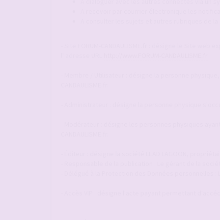
A dialoguer avec les autres connectés via un
A recevoir par courrier électronique les notif
A consulter les sujets et autres rubriques de l
- Site FORUM-CANDAULISME.fr : désigne le Site web explo
l' adresse URL
http://www.FORUM-CANDAULISME.fr
- Membre / Utilisateur : désigne la personne physique,
CANDAULISME.fr.
- Administrateur : désigne la personne physique s'occ
- Modérateur : désigne les personnes physiques ayant 
CANDAULISME.fr.
- Éditeur : désigne la société LEAD LAGOON, propriéta
- Responsable de la publication : Le gérant de la so
- Délégué à la Protection des Données personnelles :
- Accès VIP : désigne l'acte payant permettant d'accéde