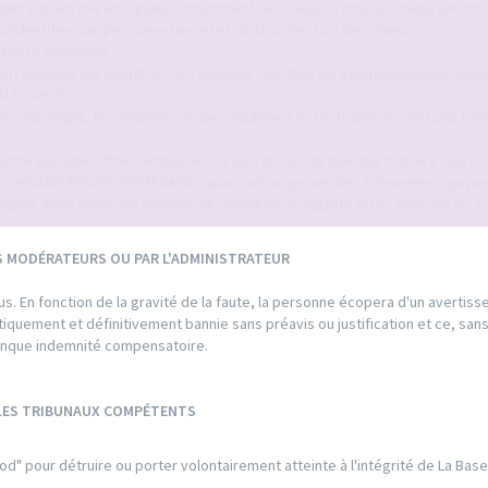
ant pas les lois en vigueur, notamment au niveau du droit à l'image (photo
identifier une personne tierce) et de la protection des mineurs.
 tierce personne.
tant autorisé par membre. Tout doublon constaté sera immédiatement sup
AULISME.fr
ure, d'urologie, fécondation, ou de zoophilie. Ces pratiques ne sont pas tol
tre payante, offre d'emploi etc...) ou d'inciter de quelque manière que ce s
tuts ORGANISATEURS PARTENAIRES pourront proposer des évènements payan
après avoir fourni les preuves nécessaires de légalité (RCS, assurances, etc
S MODÉRATEURS OU PAR L'ADMINISTRATEUR
. En fonction de la gravité de la faute, la personne écopera d'un avertis
matiquement et définitivement bannie sans préavis ou justification et ce, san
conque indemnité compensatoire.
 LES TRIBUNAUX COMPÉTENTS
od" pour détruire ou porter volontairement atteinte à l'intégrité de La Bas