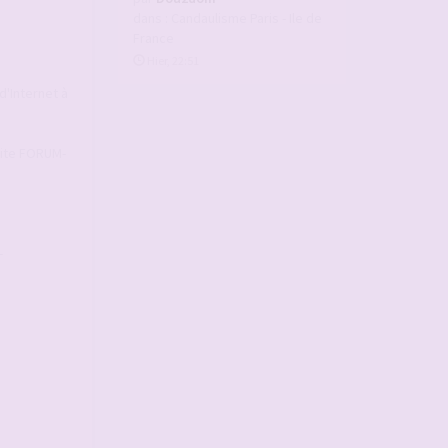
dans :
Candaulisme Paris - Ile de
France
Hier, 22:51
d'Internet à
 Site FORUM-
-