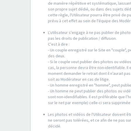
de manière répétitive et systématique, laissant
son propre sujet dédié, ou dans des sujets déd
cette règle, l'Utilisateur pourra être privé de 
prévu à cet effet au sein de l'équipe des Modér
L'utilisateur s'engage à ne pas publier de photo
pas les droits de publication / diffusion.
C'est à dire :
- Un couple enregistré sur le Site en "couple",
des deux.
- Si le couple veut publier des photos ou vidéo
cas, la personne devra être non-identifiable. Il 
moment demander le retrait dont il n'aurait pa
soit au Modérateur en cas de litige.
- Un homme enregistré en "homme", peut publie
- Un homme ne peut publier des photos ou vidé
sont non-idendifiables. Il est préférable que l
sur le net par exemple) celle-ci sera supprimé
Les photos et vidéos de l'Utilisateur doivent êt
ne seront pas tolérées, et ce afin de ne pas sur
décidé.