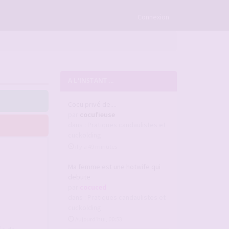
×
Connexion
A L'INSTANT ...
Cocu privé de....
par
cocufieuse
dans :
Pratiques candaulistes et
cuckolding
il y a 49 minutes
Ma femme est une hotwife qui
debute
par
cocuced
dans :
Pratiques candaulistes et
cuckolding
Aujourd’hui, 00:53