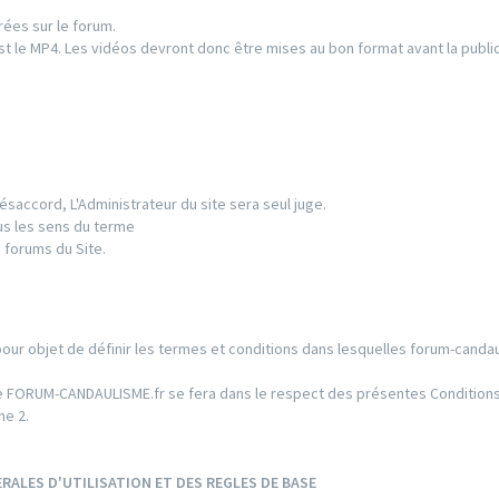
rées sur le forum.
t le MP4. Les vidéos devront donc être mises au bon format avant la public
ésaccord, L'Administrateur du site sera seul juge.
us les sens du terme
 forums du Site.
pour objet de définir les termes et conditions dans lesquelles forum-candau
 Site FORUM-CANDAULISME.fr se fera dans le respect des présentes Conditio
he 2.
RALES D'UTILISATION ET DES REGLES DE BASE