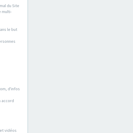
mal du Site
 multi-
ans le but
personnes
nom, d'infos
n accord
 et vidéos