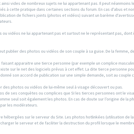
 ainsi vides de nombreux sujets ne lui appartenant pas. Il peut néanmoins l
iés à cette pratique dans certaines sections du forum. En cas d'abus et no
publication de fichiers joints (photos et vidéos) suivant un barème d'averti
ateurs.
s ou vidéos ne lui appartenant pas et surtout ne le représentant pas, dont il
 peut publier des photos ou vidéos de son couple à sa guise. De la femme, 
s faisant apparaitre une tierce personne (par exemple un complice masculin
existe sur le net des logiciels prévus à cet effet. La dite tierce personne po
s donné son accord de publication sur une simple demande, soit au couple 
r des photos ou vidéos de lui-même seul à visage découvert ou pas.
os de ses conquètes ou complices que SI les tierces personnes ont le visa
’homme seul soit également les photos. En cas de doute sur l’origine de la p
e par les modérateurs.
re hébergées sur le serveur du Site. Les photos hotlinkées (utilisation de la
charger le serveur et de faciliter la destruction du profil lorsque le membre