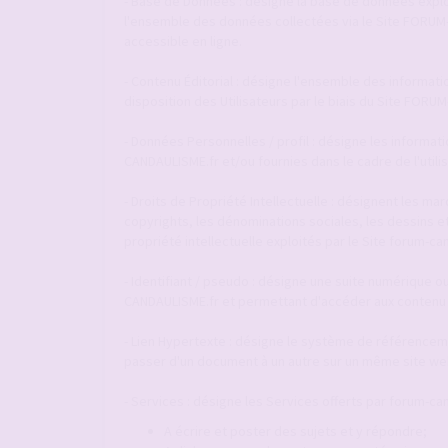
- Base de Données : désigne la base de données explo
l'ensemble des données collectées via le Site FORU
accessible en ligne.
- Contenu Éditorial : désigne l'ensemble des informat
disposition des Utilisateurs par le biais du Site FOR
- Données Personnelles / profil : désigne les informat
CANDAULISME.fr et/ou fournies dans le cadre de l'utili
- Droits de Propriété Intellectuelle : désignent les m
copyrights, les dénominations sociales, les dessins e
propriété intellectuelle exploités par le Site forum-ca
- Identifiant / pseudo : désigne une suite numérique ou
CANDAULISME.fr et permettant d'accéder aux contenu 
- Lien Hypertexte : désigne le système de référenceme
passer d'un document à un autre sur un même site web
- Services : désigne les Services offerts par forum-can
A écrire et poster des sujets et y répondre;