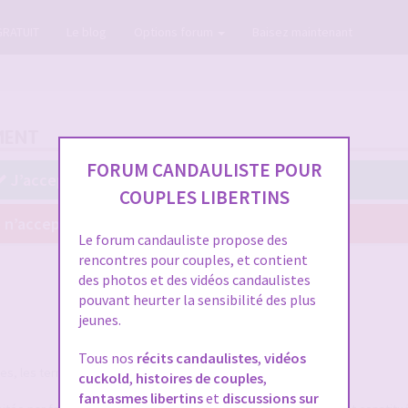
GRATUIT
Le blog
Options forum
Baisez maintenant
MENT
FORUM CANDAULISTE POUR
J’accepte ces conditions
COUPLES LIBERTINS
 n’accepte pas ces conditions
Le forum candauliste propose des
rencontres pour couples, et contient
des photos et des vidéos candaulistes
pouvant heurter la sensibilité des plus
jeunes.
Tous nos
récits candaulistes
,
vidéos
, les termes suivants auront la signification ci-après :
cuckold
,
histoires de couples
,
fantasmes libertins
et
discussions sur