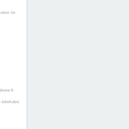
ation. Un
lisme.fr
ns Générales