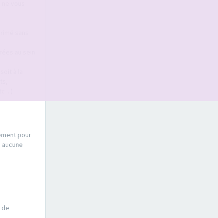
s ne vous
primé sans
érées au sein
oit à la
ts,
 ...)
sement pour
s aucune
e de