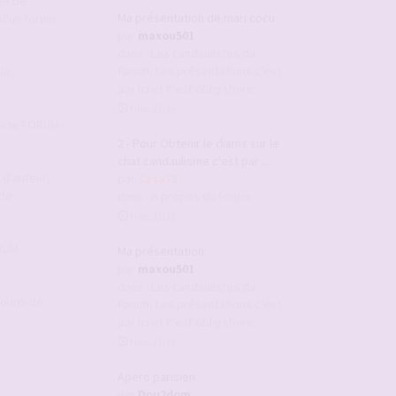
ée de
Ma présentation de mari cocu
d'un forum
par
maxou501
dans :
Les candaulistes du
forum, Les présentations c'est
la
par ici et c'est obligatoire
Hier, 23:16
u Site FORUM-
2 - Pour Obtenir le diams sur le
chat candaulisme c'est par ...
 d'auteur,
par
Casa75
 de
dans :
A propos du forum
Hier, 23:15
ORUM-
Ma présentation
par
maxou501
dans :
Les candaulistes du
souris de
forum, Les présentations c'est
par ici et c'est obligatoire
Hier, 23:12
Apero parisien
par
Dou2dom