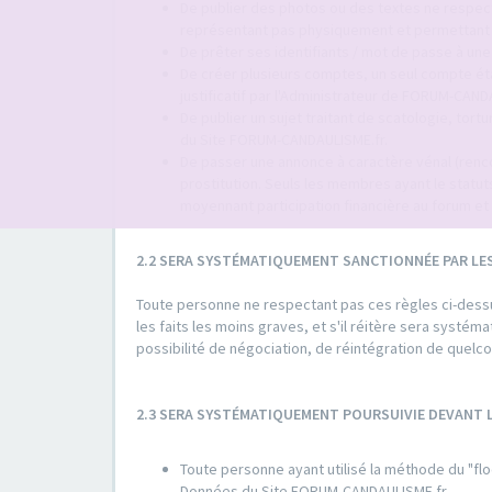
De publier des photos ou des textes ne respect
représentant pas physiquement et permettant d'
De prêter ses identifiants / mot de passe à une
De créer plusieurs comptes, un seul compte é
justificatif par l'Administrateur de FORUM-CAND
De publier un sujet traitant de scatologie, tort
du Site FORUM-CANDAULISME.fr.
De passer une annonce à caractère vénal (rencon
prostitution. Seuls les membres ayant le sta
moyennant participation financière au forum et 
2.2 SERA SYSTÉMATIQUEMENT SANCTIONNÉE PAR LE
Toute personne ne respectant pas ces règles ci-dessus
les faits les moins graves, et s'il réitère sera systé
possibilité de négociation, de réintégration de quel
2.3 SERA SYSTÉMATIQUEMENT POURSUIVIE DEVANT
Toute personne ayant utilisé la méthode du "flo
Données du Site FORUM-CANDAULISME.fr.