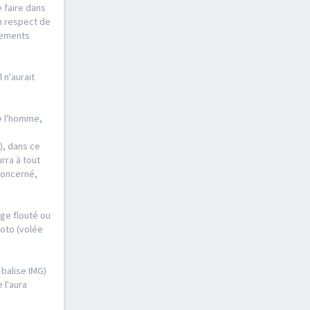
e faire dans
n respect de
ssements
 n'aurait
de l'homme,
), dans ce
urra à tout
concerné,
ge flouté ou
hoto (volée
 balise IMG)
 l'aura