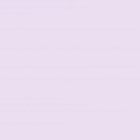
 système plus communément appelé "tchat"
ications aux messages postés et messages privés.
a base de données.
ité par forum-candaulisme.fr et mis à la disposition du public par le biais 
 majeure de plus de 18 ans et capable, utilisant les Services offerts par le
upant de la création et de la mise en ligne du Site FORUM-CANDAULISME.fr.
pour rôle de contrôler la mise en ligne des informations sur le Site FORUM
ire du Site FORUM-CANDAULISME.fr..
ciété LEAD LAGOON. (admin@forum-candaulisme.fr)
 Le gérant de la société LEAD LAGOON. (admin@forum-candaulisme.fr)
r à la totalité des Services fournis.