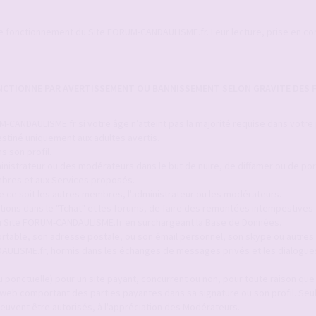
le fonctionnement du Site FORUM-CANDAULISME.fr. Leur lecture, prise en c
ANCTIONNE PAR AVERTISSEMENT OU BANNISSEMENT SELON GRAVITE DES F
-CANDAULISME.fr si votre âge n’atteint pas la majorité requise dans votre
stiné uniquement aux adultes avertis.
s son profil.
inistrateur ou des modérateurs dans le but de nuire, de diffamer ou de por
bres et aux Services proposés.
ue ce soit les autres membres, l'administrateur ou les modérateurs.
itions dans le "Tchat" et les forums, de faire des remontées intempestives 
 du Site FORUM-CANDAULISME.fr en surchargeant la Base de Données.
ortable, son adresse postale, ou son émail personnel, son skype ou autres 
AULISME.fr, hormis dans les échanges de messages privés et les dialogue
 ponctuelle) pour un site payant, concurrent ou non, pour toute raison que c
 web comportant des parties payantes dans sa signature ou son profil. Seul
euvent être autorisés, à l'appréciation des Modérateurs.