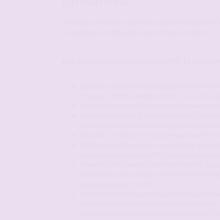
2. LES RÈGLES DE BASE
Les Règles de base ci-dessous ont pour but de régir 
acceptation est obligatoire avant toute inscription.
2.1 IL EST SCRUPULEUSEMENT INTERDIT ET SERA S
D'accéder ou de tenter d'accéder au Site FORUM
d'origine. FORUM-CANDAULISME.fr est un Site de
De renseigner une adresse émail non valide dan
D'usurper l'identité d'autres membres, de l'adm
au Site FORUM-CANDAULISME.fr, aux autres mem
D'insulter, ou d'harceler de quelque manière q
D'utiliser la méthode des copiés/collés à répét
et de mettre ainsi en péril le fonctionnement
D'insérer et de rendre visible son numéro de p
privées dans les rubriques du Site FORUM-CAND
murmure dans le "Tchat".
De faire et/ou d'abuser de publicité (massive ou
est donc interdit d'insérer une adresse de site
1000ratuits de types "sites persos amateurs" p