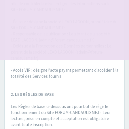
rôle de contrôler la mise en ligne des informations sur le
Site FORUM-CANDAULISME.fr.
- Éditeur : désigne la société LEAD LAGOON, propriétaire du
Site FORUM-CANDAULISME.fr..
- Responsable de la publication : Le gérant de la société
LEAD LAGOON. (admin@forum-candaulisme.fr)
- Délégué à la Protection des Données personnelles : Le
gérant de la société LEAD LAGOON. (admin@forum-
candaulisme.fr)
- Accès VIP : désigne l'acte payant permettant d'accéder à la
totalité des Services fournis.
2. LES RÈGLES DE BASE
Les Règles de base ci-dessous ont pour but de régir le
fonctionnement du Site FORUM-CANDAULISME.fr. Leur
lecture, prise en compte et acceptation est obligatoire
avant toute inscription.