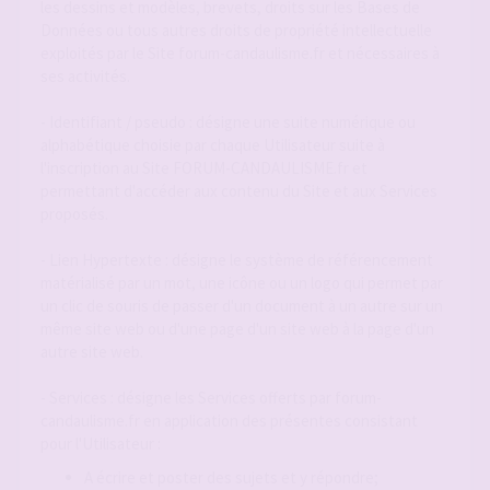
les dessins et modèles, brevets, droits sur les Bases de
Données ou tous autres droits de propriété intellectuelle
exploités par le Site forum-candaulisme.fr et nécessaires à
ses activités.
- Identifiant / pseudo : désigne une suite numérique ou
alphabétique choisie par chaque Utilisateur suite à
l'inscription au Site FORUM-CANDAULISME.fr et
permettant d'accéder aux contenu du Site et aux Services
proposés.
- Lien Hypertexte : désigne le système de référencement
matérialisé par un mot, une icône ou un logo qui permet par
un clic de souris de passer d'un document à un autre sur un
même site web ou d'une page d'un site web à la page d'un
autre site web.
- Services : désigne les Services offerts par forum-
candaulisme.fr en application des présentes consistant
pour l'Utilisateur :
A écrire et poster des sujets et y répondre;