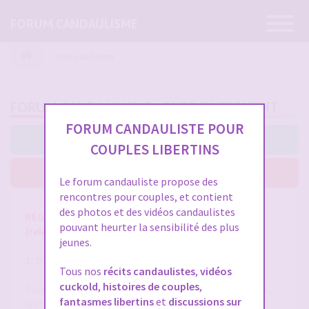
Ouvrir
FORUM CANDAULISME
la
navigatio
Index du forum
FORUM CANDAULISME - ENREGISTREMENT
FORUM CANDAULISTE POUR
J’accepte ces conditions
COUPLES LIBERTINS
Je n’accepte pas ces conditions
Le forum candauliste propose des
rencontres pour couples, et contient
des photos et des vidéos candaulistes
RÈGLES ET CONDITIONS GÉNÉRALES D'UTILISATION
pouvant heurter la sensibilité des plus
(release 1.8 du 01/10/2025)
jeunes.
1. DÉFINITIONS
Tous nos
récits candaulistes
,
vidéos
cuckold
,
histoires de couples
,
Pour la compréhension et l'interprétation des présentes,
fantasmes libertins
et
discussions sur
les termes suivants auront la signification ci-après :