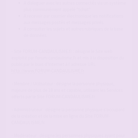
A dialoguer avec les autres connectés via un système
plus communément appelé "tchat"
A recevoir par courrier électronique les notifications
aux messages postés et messages privés.
A consulter les sujets et autres rubriques de la base
de données.
- Site FORUM-CANDAULISME.fr : désigne le Site web
exploité par forum-candaulisme.fr et mis à la disposition du
public par le biais d'Internet à l' adresse URL
http://www.FORUM-CANDAULISME.fr
- Membre / Utilisateur : désigne la personne physique,
majeure de plus de 18 ans et capable, utilisant les Services
offerts par le Site FORUM-CANDAULISME.fr.
- Administrateur : désigne la personne physique s'occupant
de la création et de la mise en ligne du Site FORUM-
CANDAULISME.fr.
- Modérateur : désigne les personnes physiques ayant pour