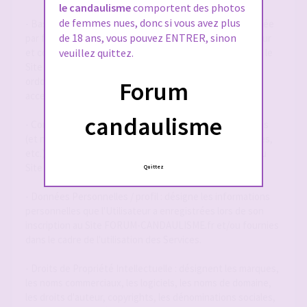
le candaulisme
comportent des photos
de femmes nues, donc si vous avez plus
- Base de Données : désigne la base de données exploitée
de 18 ans, vous pouvez ENTRER, sinon
par forum-candaulisme.fr et automatiquement mise à jour
et constituée de l'ensemble des données collectées via le
veuillez quittez.
Site FORUM-CANDAULISME.fr, répertoriées et
ordonnancées notamment sous la forme d'un forum
Forum
accessible en ligne.
candaulisme
- Contenu Éditorial : désigne l'ensemble des informations
(et notamment textes, annonces, photographies, images,
etc.) mises à la disposition des Utilisateurs par le biais du
Site FORUM-CANDAULISME.fr
Quittez
- Données Personnelles / profil : désigne les informations
personnelles que l'Utilisateur a enregistrées lors de son
inscription au Site FORUM-CANDAULISME.fr et/ou fournies
dans le cadre de l'utilisation des Services.
- Droits de Propriété Intellectuelle : désignent les marques,
les noms commerciaux, les logiciels, les noms de domaine,
les droits d'auteur, copyrights, les dénominations sociales,