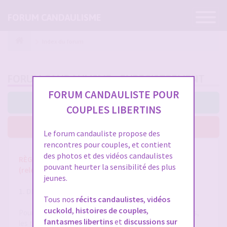
Ouvrir
FORUM CANDAULISME
la
navigatio
Index du forum
FORUM CANDAULISME - ENREGISTREMENT
FORUM CANDAULISTE POUR
J’accepte ces conditions
COUPLES LIBERTINS
Je n’accepte pas ces conditions
Le forum candauliste propose des
rencontres pour couples, et contient
des photos et des vidéos candaulistes
RÈGLES ET CONDITIONS GÉNÉRALES D'UTILISATION
pouvant heurter la sensibilité des plus
(release 1.8 du 01/10/2025)
jeunes.
1. DÉFINITIONS
Tous nos
récits candaulistes
,
vidéos
cuckold
,
histoires de couples
,
Pour la compréhension et l'interprétation des présentes,
fantasmes libertins
et
discussions sur
les termes suivants auront la signification ci-après :