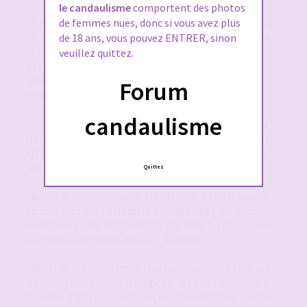
le candaulisme
comportent des photos
de femmes nues, donc si vous avez plus
- Base de Données : désigne la base de données exploitée
de 18 ans, vous pouvez ENTRER, sinon
par forum-candaulisme.fr et automatiquement mise à jour
et constituée de l'ensemble des données collectées via le
veuillez quittez.
Site FORUM-CANDAULISME.fr, répertoriées et
ordonnancées notamment sous la forme d'un forum
Forum
accessible en ligne.
candaulisme
- Contenu Éditorial : désigne l'ensemble des informations
(et notamment textes, annonces, photographies, images,
etc.) mises à la disposition des Utilisateurs par le biais du
Site FORUM-CANDAULISME.fr
Quittez
- Données Personnelles / profil : désigne les informations
personnelles que l'Utilisateur a enregistrées lors de son
inscription au Site FORUM-CANDAULISME.fr et/ou fournies
dans le cadre de l'utilisation des Services.
- Droits de Propriété Intellectuelle : désignent les marques,
les noms commerciaux, les logiciels, les noms de domaine,
les droits d'auteur, copyrights, les dénominations sociales,