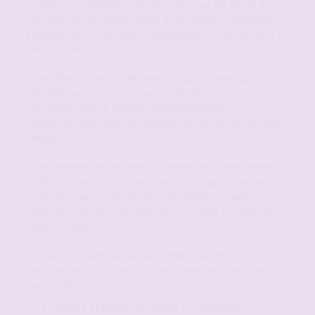
les dessins et modèles, brevets, droits sur les Bases de
Données ou tous autres droits de propriété intellectuelle
exploités par le Site forum-candaulisme.fr et nécessaires à
ses activités.
- Identifiant / pseudo : désigne une suite numérique ou
alphabétique choisie par chaque Utilisateur suite à
l'inscription au Site FORUM-CANDAULISME.fr et
permettant d'accéder aux contenu du Site et aux Services
proposés.
- Lien Hypertexte : désigne le système de référencement
matérialisé par un mot, une icône ou un logo qui permet par
un clic de souris de passer d'un document à un autre sur un
même site web ou d'une page d'un site web à la page d'un
autre site web.
- Services : désigne les Services offerts par forum-
candaulisme.fr en application des présentes consistant
pour l'Utilisateur :
A écrire et poster des sujets et y répondre;