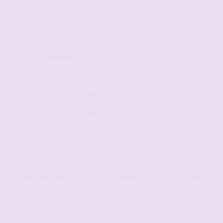
A dialoguer avec les autres connectés via un système
plus communément appelé "tchat"
A recevoir par courrier électronique les notifications
aux messages postés et messages privés.
A consulter les sujets et autres rubriques de la base
de données.
- Site FORUM-CANDAULISME.fr : désigne le Site web
exploité par forum-candaulisme.fr et mis à la disposition du
public par le biais d'Internet à l' adresse URL
http://www.FORUM-CANDAULISME.fr
- Membre / Utilisateur : désigne la personne physique,
majeure de plus de 18 ans et capable, utilisant les Services
offerts par le Site FORUM-CANDAULISME.fr.
- Administrateur : désigne la personne physique s'occupant
de la création et de la mise en ligne du Site FORUM-
CANDAULISME.fr.
- Modérateur : désigne les personnes physiques ayant pour