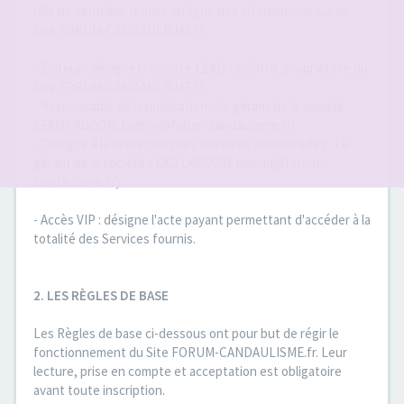
rôle de contrôler la mise en ligne des informations sur le
Site FORUM-CANDAULISME.fr.
- Éditeur : désigne la société LEAD LAGOON, propriétaire du
Site FORUM-CANDAULISME.fr..
- Responsable de la publication : Le gérant de la société
LEAD LAGOON. (admin@forum-candaulisme.fr)
- Délégué à la Protection des Données personnelles : Le
gérant de la société LEAD LAGOON. (admin@forum-
candaulisme.fr)
- Accès VIP : désigne l'acte payant permettant d'accéder à la
totalité des Services fournis.
2. LES RÈGLES DE BASE
Les Règles de base ci-dessous ont pour but de régir le
fonctionnement du Site FORUM-CANDAULISME.fr. Leur
lecture, prise en compte et acceptation est obligatoire
avant toute inscription.