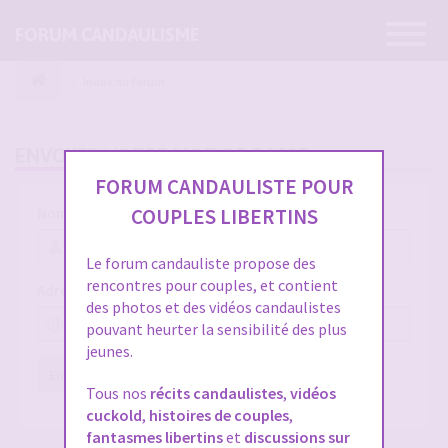
Ouvrir
FORUM CANDAULISME
la
navigatio
Index du forum
ENVOYER VOTRE MOT DE PASSE
FORUM CANDAULISTE POUR
COUPLES LIBERTINS
Nom d’utilisateur :
Le forum candauliste propose des
rencontres pour couples, et contient
Adresse e-mail :
des photos et des vidéos candaulistes
pouvant heurter la sensibilité des plus
jeunes.
Envoyer
Réinitialiser
Tous nos
récits candaulistes
,
vidéos
cuckold
,
histoires de couples
,
fantasmes libertins
et
discussions sur