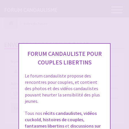
Ouvrir
FORUM CANDAULISME
la
navigatio
Index du forum
ENVOYER VOTRE MOT DE PASSE
FORUM CANDAULISTE POUR
COUPLES LIBERTINS
Nom d’utilisateur :
Le forum candauliste propose des
rencontres pour couples, et contient
Adresse e-mail :
des photos et des vidéos candaulistes
pouvant heurter la sensibilité des plus
jeunes.
Envoyer
Réinitialiser
Tous nos
récits candaulistes
,
vidéos
cuckold
,
histoires de couples
,
fantasmes libertins
et
discussions sur