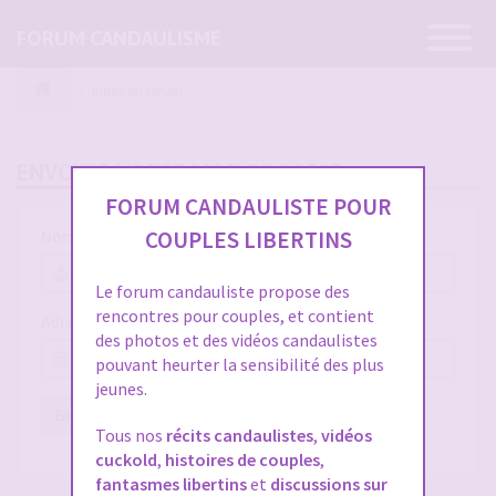
Ouvrir
FORUM CANDAULISME
la
navigatio
Index du forum
ENVOYER VOTRE MOT DE PASSE
FORUM CANDAULISTE POUR
COUPLES LIBERTINS
Nom d’utilisateur :
Le forum candauliste propose des
rencontres pour couples, et contient
Adresse e-mail :
des photos et des vidéos candaulistes
pouvant heurter la sensibilité des plus
jeunes.
Envoyer
Réinitialiser
Tous nos
récits candaulistes
,
vidéos
cuckold
,
histoires de couples
,
fantasmes libertins
et
discussions sur