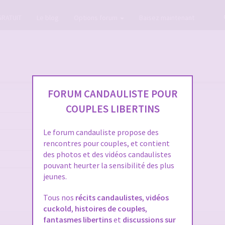
GRATUIT
Le blog
Options forum
Baisez maintenant
FORUM CANDAULISTE POUR
COUPLES LIBERTINS
Le forum candauliste propose des
rencontres pour couples, et contient
des photos et des vidéos candaulistes
pouvant heurter la sensibilité des plus
jeunes.
Tous nos
récits candaulistes
,
vidéos
cuckold
,
histoires de couples
,
fantasmes libertins
et
discussions sur