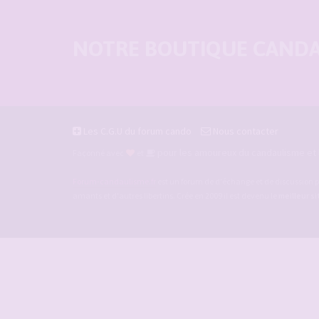
NOTRE BOUTIQUE CANDAU
Les C.G.U du forum cando
Nous contacter
pour les amoureux du candaulisme et l
Façonné avec
et
Forum-candaulisme.fr
est un forum de d'échange et de discussion p
amants et d'autres libertins. Crée en 2009 il est devenu le
meilleur s