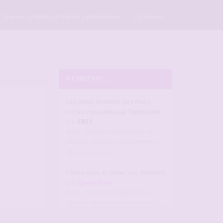
×
Créer un compte sur Forum candaulisme
Connexion
A L'INSTANT ...
Les jolies femmes des maris
cocus exposées par l'animateur
par
FB57
dans :
Vidéos candaulistes et
photos - Montrez vos femmes !
il y a 3 minutes
Faites nous écouter vos femmes
par
Quentintin
dans :
Vidéos candaulistes et
photos - Montrez vos femmes !
il y a 7 minutes