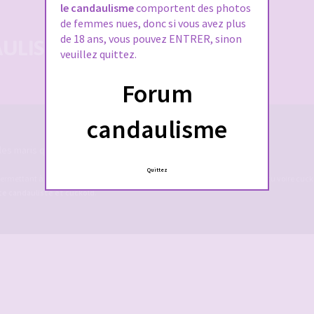
le candaulisme
comportent des photos
de femmes nues, donc si vous avez plus
de 18 ans, vous pouvez ENTRER, sinon
LISTE 100% SÉCURISÉE
veuillez quittez.
Forum
candaulisme
es maris qui rêvent de devenir cocu.
Quittez
ermettant à des couples candaulistes, à des maris qui rêvent de devenir cocu voire cucko
ite candauliste et cuckold
.