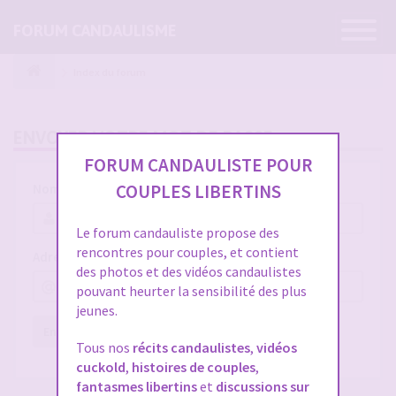
Ouvrir
FORUM CANDAULISME
la
navigatio
Index du forum
ENVOYER VOTRE MOT DE PASSE
FORUM CANDAULISTE POUR
COUPLES LIBERTINS
Nom d’utilisateur :
Le forum candauliste propose des
rencontres pour couples, et contient
Adresse e-mail :
des photos et des vidéos candaulistes
pouvant heurter la sensibilité des plus
jeunes.
Envoyer
Réinitialiser
Tous nos
récits candaulistes
,
vidéos
cuckold
,
histoires de couples
,
fantasmes libertins
et
discussions sur