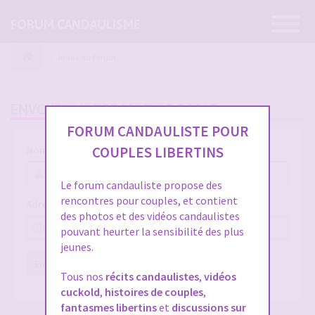
Ouvrir
FORUM CANDAULISME
la
navigatio
Index du forum
ENVOYER VOTRE MOT DE PASSE
FORUM CANDAULISTE POUR
COUPLES LIBERTINS
Nom d’utilisateur :
Le forum candauliste propose des
rencontres pour couples, et contient
Adresse e-mail :
des photos et des vidéos candaulistes
pouvant heurter la sensibilité des plus
jeunes.
Envoyer
Réinitialiser
Tous nos
récits candaulistes
,
vidéos
cuckold
,
histoires de couples
,
fantasmes libertins
et
discussions sur