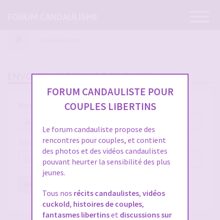
Ouvrir
FORUM CANDAULISME
la
navigatio
Index du forum
ENVOYER VOTRE MOT DE PASSE
FORUM CANDAULISTE POUR
COUPLES LIBERTINS
Nom d’utilisateur :
Le forum candauliste propose des
rencontres pour couples, et contient
Adresse e-mail :
des photos et des vidéos candaulistes
pouvant heurter la sensibilité des plus
jeunes.
Envoyer
Réinitialiser
Tous nos
récits candaulistes
,
vidéos
cuckold
,
histoires de couples
,
fantasmes libertins
et
discussions sur