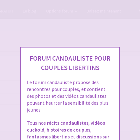
GRATUIT
Le blog
Options forum
Baisez maintenant
FORUM CANDAULISTE POUR
COUPLES LIBERTINS
Le forum candauliste propose des
rencontres pour couples, et contient
des photos et des vidéos candaulistes
pouvant heurter la sensibilité des plus
jeunes.
Tous nos
récits candaulistes
,
vidéos
cuckold
,
histoires de couples
,
fantasmes libertins
et
discussions sur