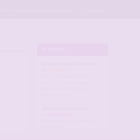
×
Créer un compte sur Forum candaulisme
Connexion
A L'INSTANT ...
Ma présentation de mari cocu
par
Jeromorb
dans :
Les candaulistes du
forum, Les présentations c'est
par ici et c'est obligatoire
il y a 1 minute
elles montrent leurs seins
par
FloetSergio
dans :
Pratiques candaulistes et
cuckolding
il y a 13 minutes