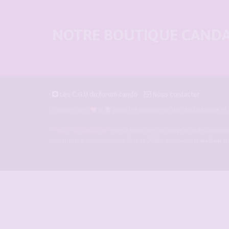
NOTRE BOUTIQUE CANDAU
Les C.G.U du forum cando
Nous contacter
pour les amoureux du candaulisme et l
Façonné avec
et
Forum-candaulisme.fr
est un forum de d'échange et de discussion p
amants et d'autres libertins. Crée en 2009 il est devenu le
meilleur s