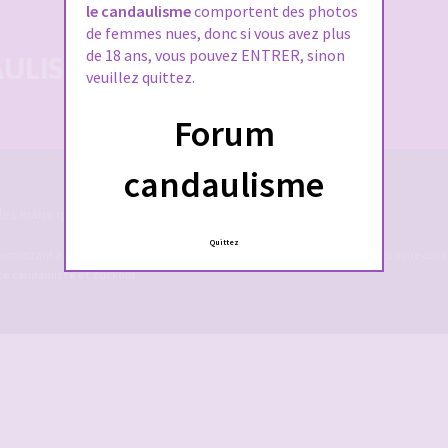
le candaulisme
comportent des photos
de femmes nues, donc si vous avez plus
de 18 ans, vous pouvez ENTRER, sinon
LISTE 100% SÉCURISÉE
veuillez quittez.
Forum
candaulisme
es maris qui rêvent de devenir cocu.
Quittez
ermettant à des couples candaulistes, à des maris qui rêvent de devenir cocu voire cucko
ite candauliste et cuckold
.