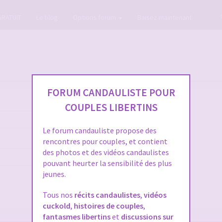
GRATUIT
Le blog
Options forum
Baisez maintenant
FORUM CANDAULISTE POUR
COUPLES LIBERTINS
Le forum candauliste propose des
rencontres pour couples, et contient
des photos et des vidéos candaulistes
pouvant heurter la sensibilité des plus
jeunes.
Tous nos
récits candaulistes
,
vidéos
cuckold
,
histoires de couples
,
fantasmes libertins
et
discussions sur