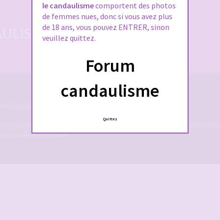
le candaulisme
comportent des photos
de femmes nues, donc si vous avez plus
de 18 ans, vous pouvez ENTRER, sinon
LISTE 100% SÉCURISÉE
veuillez quittez.
Forum
candaulisme
es maris qui rêvent de devenir cocu.
Quittez
ermettant à des couples candaulistes, à des maris qui rêvent de devenir cocu voire cucko
ite candauliste et cuckold
.