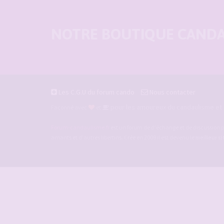
NOTRE BOUTIQUE CANDAU
Les C.G.U du forum cando
Nous contacter
pour les amoureux du candaulisme et l
Façonné avec
et
Forum-candaulisme.fr
est un forum de d'échange et de discussion p
amants et d'autres libertins. Crée en 2009 il est devenu le
meilleur s