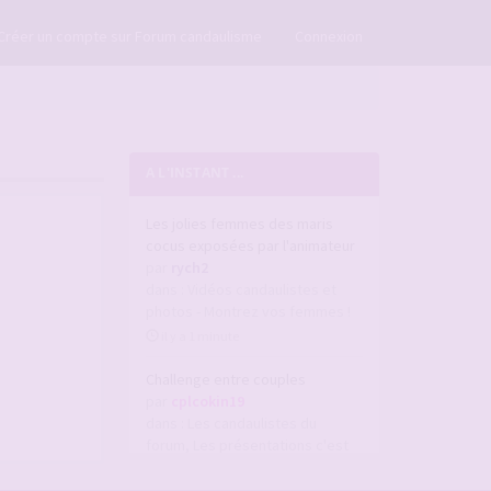
×
Créer un compte sur Forum candaulisme
Connexion
A L'INSTANT ...
Les jolies femmes des maris
cocus exposées par l'animateur
par
rych2
dans :
Vidéos candaulistes et
photos - Montrez vos femmes !
il y a 1 minute
Challenge entre couples
par
cplcokin19
dans :
Les candaulistes du
forum, Les présentations c'est
par ici et c'est obligatoire