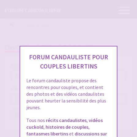
Ouvrir
FORUM CANDAULISME
la
navigatio
Index du forum
ENVOYER VOTRE MOT DE PASSE
FORUM CANDAULISTE POUR
COUPLES LIBERTINS
Nom d’utilisateur :
Le forum candauliste propose des
rencontres pour couples, et contient
Adresse e-mail :
des photos et des vidéos candaulistes
pouvant heurter la sensibilité des plus
jeunes.
Envoyer
Réinitialiser
Tous nos
récits candaulistes
,
vidéos
cuckold
,
histoires de couples
,
fantasmes libertins
et
discussions sur