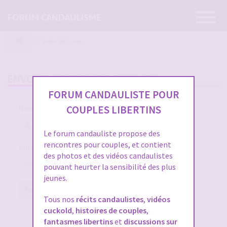
Ouvrir
FORUM CANDAULISME
la
navigatio
Index du forum
ENVOYER VOTRE MOT DE PASSE
FORUM CANDAULISTE POUR
COUPLES LIBERTINS
Nom d’utilisateur :
Le forum candauliste propose des
rencontres pour couples, et contient
Adresse e-mail :
des photos et des vidéos candaulistes
pouvant heurter la sensibilité des plus
jeunes.
Envoyer
Réinitialiser
Tous nos
récits candaulistes
,
vidéos
cuckold
,
histoires de couples
,
fantasmes libertins
et
discussions sur