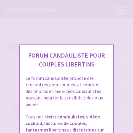
Ouvrir
FORUM CANDAULISME
la
navigatio
Index du forum
ENVOYER VOTRE MOT DE PASSE
FORUM CANDAULISTE POUR
COUPLES LIBERTINS
Nom d’utilisateur :
Le forum candauliste propose des
rencontres pour couples, et contient
Adresse e-mail :
des photos et des vidéos candaulistes
pouvant heurter la sensibilité des plus
jeunes.
Envoyer
Réinitialiser
Tous nos
récits candaulistes
,
vidéos
cuckold
,
histoires de couples
,
fantasmes libertins
et
discussions sur