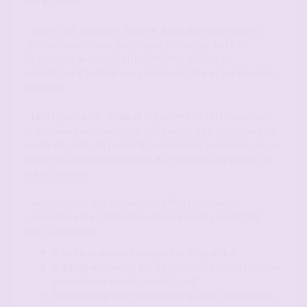
ses activités.
- Identifiant / pseudo : désigne une suite numérique ou
alphabétique choisie par chaque Utilisateur suite à
l'inscription au Site FORUM-CANDAULISME.fr et
permettant d'accéder aux contenu du Site et aux Services
proposés.
- Lien Hypertexte : désigne le système de référencement
matérialisé par un mot, une icône ou un logo qui permet par
un clic de souris de passer d'un document à un autre sur un
même site web ou d'une page d'un site web à la page d'un
autre site web.
- Services : désigne les Services offerts par forum-
candaulisme.fr en application des présentes consistant
pour l'Utilisateur :
A écrire et poster des sujets et y répondre;
A dialoguer avec les autres connectés via un système
plus communément appelé "tchat"
A recevoir par courrier électronique les notifications