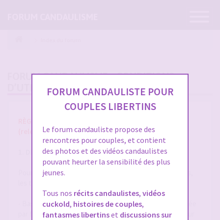
Ouvrir
FORUM CANDAULISME
la
navigatio
Index du forum
FORUM CANDAULISME - CONDITIONS
D’UTILISATION
FORUM CANDAULISTE POUR
COUPLES LIBERTINS
RÈGLES ET CONDITIONS GÉNÉRALES D'UTILISATION
Le forum candauliste propose des
(release 1.8 du 01/10/2025)
rencontres pour couples, et contient
des photos et des vidéos candaulistes
1. DÉFINITIONS
pouvant heurter la sensibilité des plus
jeunes.
Pour la compréhension et l'interprétation des présentes,
les termes suivants auront la signification ci-après :
Tous nos
récits candaulistes
,
vidéos
- Base de Données : désigne la base de données exploitée
cuckold
,
histoires de couples
,
par forum-candaulisme.fr et automatiquement mise à jour
fantasmes libertins
et
discussions sur