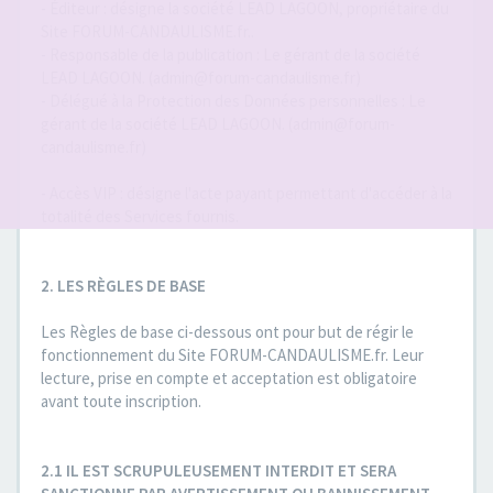
- Éditeur : désigne la société LEAD LAGOON, propriétaire du
Site FORUM-CANDAULISME.fr..
- Responsable de la publication : Le gérant de la société
LEAD LAGOON. (admin@forum-candaulisme.fr)
- Délégué à la Protection des Données personnelles : Le
gérant de la société LEAD LAGOON. (admin@forum-
candaulisme.fr)
- Accès VIP : désigne l'acte payant permettant d'accéder à la
totalité des Services fournis.
2. LES RÈGLES DE BASE
Les Règles de base ci-dessous ont pour but de régir le
fonctionnement du Site FORUM-CANDAULISME.fr. Leur
lecture, prise en compte et acceptation est obligatoire
avant toute inscription.
2.1 IL EST SCRUPULEUSEMENT INTERDIT ET SERA