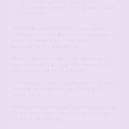
aux messages postés et messages privés.
A consulter les sujets et autres rubriques de la base
de données.
- Site FORUM-CANDAULISME.fr : désigne le Site web
exploité par forum-candaulisme.fr et mis à la disposition du
public par le biais d'Internet à l' adresse URL
http://www.FORUM-CANDAULISME.fr
- Membre / Utilisateur : désigne la personne physique,
majeure de plus de 18 ans et capable, utilisant les Services
offerts par le Site FORUM-CANDAULISME.fr.
- Administrateur : désigne la personne physique s'occupant
de la création et de la mise en ligne du Site FORUM-
CANDAULISME.fr.
- Modérateur : désigne les personnes physiques ayant pour
rôle de contrôler la mise en ligne des informations sur le
Site FORUM-CANDAULISME.fr.