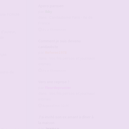
Apero parisien
par
Ikky
u Site FORUM-
dans :
Candaulisme Paris - Ile de
France
il y a 39 minutes
 d'auteur,
 de
Comment je suis devenu
candauliste
par
Referee1978
ORUM-
dans :
Vos fils persos et journaux
intimes
il y a 53 minutes
souris de
Vers une reprise ?
par
fleurdeprunier
dans :
Vos fils persos et journaux
intimes
Aujourd’hui, 11:36
J'ai invité son ex amant à dîner à
la maison
par
Jeamco