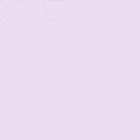
d'Internet à
dans :
Vos fils persos et journaux
intimes
 Site FORUM-
Aujourd’hui, 11:32
-
ompte et