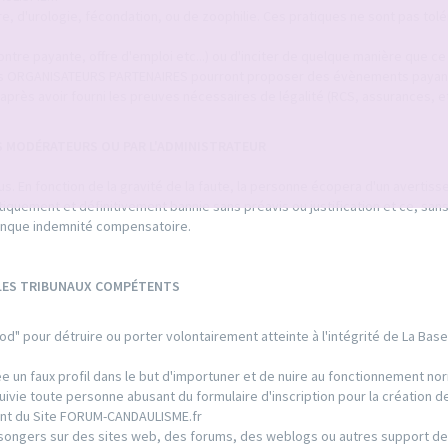
ure, d'urologie, fécondation, ou de zoophilie. Ces pratiques ne sont pas tol
tre payante, offre d'emploi etc...) ou d'inciter de quelque manière que ce s
tuts ORGANISATEURS PARTENAIRES pourront proposer des évènements payan
après avoir fourni les preuves nécessaires de légalité (RCS, assurances, etc
S MODÉRATEURS OU PAR L'ADMINISTRATEUR
. En fonction de la gravité de la faute, la personne écopera d'un avertis
matiquement et définitivement bannie sans préavis ou justification et ce, san
conque indemnité compensatoire.
 LES TRIBUNAUX COMPÉTENTS
od" pour détruire ou porter volontairement atteinte à l'intégrité de La Bas
 un faux profil dans le but d'importuner et de nuire au fonctionnement nor
ie toute personne abusant du formulaire d'inscription pour la création de
ment du Site FORUM-CANDAULISME.fr
ongers sur des sites web, des forums, des weblogs ou autres support de