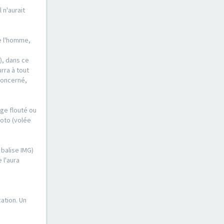
 n'aurait
de l'homme,
), dans ce
urra à tout
concerné,
ge flouté ou
hoto (volée
 balise IMG)
 l'aura
ation. Un