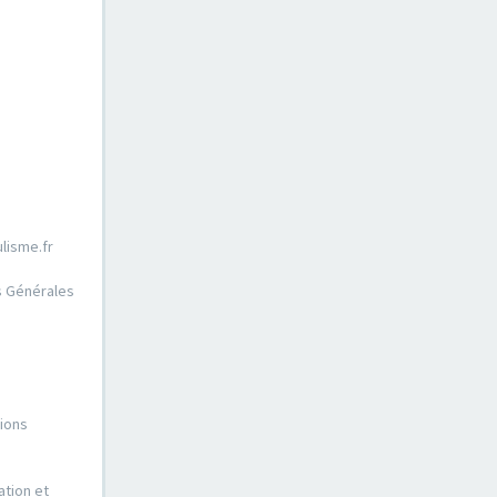
lisme.fr
ns Générales
tions
ation et