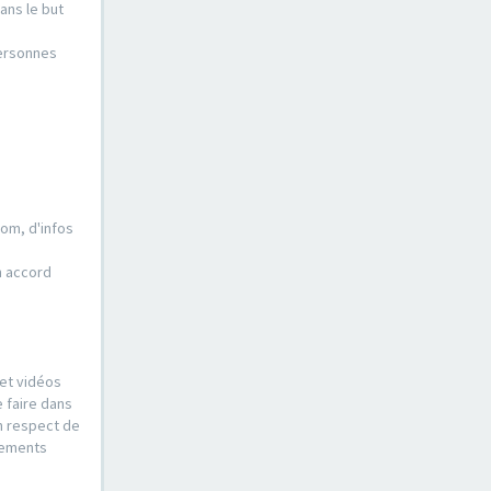
ans le but
personnes
nom, d'infos
n accord
 et vidéos
e faire dans
n respect de
ssements