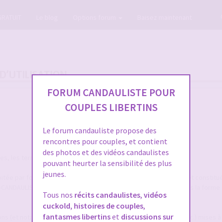
GRATUIT
Le blog
Options forum
Baisez maintenant
D’UTILISATION
FORUM CANDAULISTE POUR
COUPLES LIBERTINS
Le forum candauliste propose des
rencontres pour couples, et contient
des photos et des vidéos candaulistes
, les termes suivants auront la signification ci-après :
pouvant heurter la sensibilité des plus
jeunes.
itée par forum-candaulisme.fr et automatiquement mise à jour et constitu
M-CANDAULISME.fr, répertoriées et ordonnancées notamment sous la forme 
Tous nos
récits candaulistes
,
vidéos
cuckold
,
histoires de couples
,
fantasmes libertins
et
discussions sur
ions (et notamment textes, annonces, photographies, images, etc.) mises à 