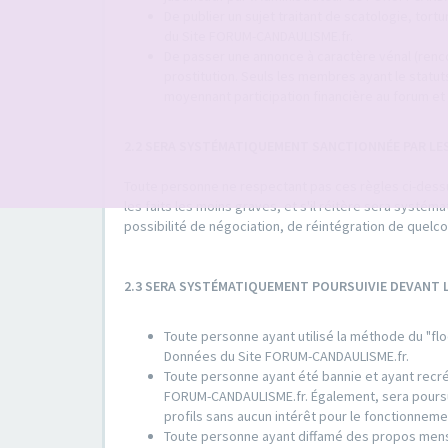
De publier un sujet traitant de scatologie, tort
du Site FORUM-CANDAULISME.fr.
De passer une annonce à caractère vénal (rencon
prostitution. Seuls les membres ayant le sta
moyennant participation financière au forum et 
2.2 SERA SYSTÉMATIQUEMENT SANCTIONNÉE PAR LE
Toute personne ne respectant pas ces règles ci-dessus
les faits les moins graves, et s'il réitère sera systé
possibilité de négociation, de réintégration de quel
2.3 SERA SYSTÉMATIQUEMENT POURSUIVIE DEVANT
Toute personne ayant utilisé la méthode du "flo
Données du Site FORUM-CANDAULISME.fr.
Toute personne ayant été bannie et ayant recrée
FORUM-CANDAULISME.fr. Également, sera poursuiv
profils sans aucun intérêt pour le fonctionne
Toute personne ayant diffamé des propos mens