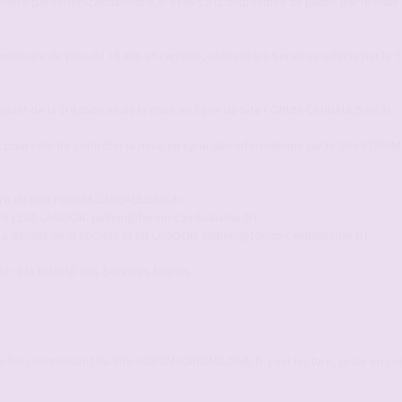
ité par forum-candaulisme.fr et mis à la disposition du public par le biais 
 majeure de plus de 18 ans et capable, utilisant les Services offerts par le
upant de la création et de la mise en ligne du Site FORUM-CANDAULISME.fr.
pour rôle de contrôler la mise en ligne des informations sur le Site FORUM
ire du Site FORUM-CANDAULISME.fr..
ciété LEAD LAGOON. (admin@forum-candaulisme.fr)
 Le gérant de la société LEAD LAGOON. (admin@forum-candaulisme.fr)
r à la totalité des Services fournis.
le fonctionnement du Site FORUM-CANDAULISME.fr. Leur lecture, prise en c