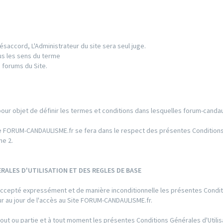
ésaccord, L'Administrateur du site sera seul juge.
us les sens du terme
 forums du Site.
pour objet de définir les termes et conditions dans lesquelles forum-candau
 Site FORUM-CANDAULISME.fr se fera dans le respect des présentes Conditio
he 2.
RALES D'UTILISATION ET DES REGLES DE BASE
ir accepté expressément et de manière inconditionnelle les présentes Condi
eur au jour de l'accès au Site FORUM-CANDAULISME.fr.
out ou partie et à tout moment les présentes Conditions Générales d'Utilis