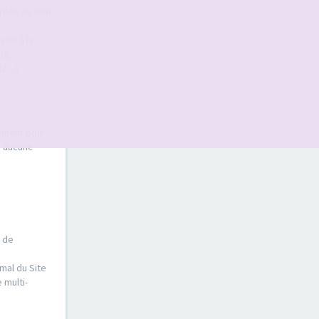
érées au sein
oit à la
ts,
 ...)
sement pour
s aucune
e de
mal du Site
 multi-