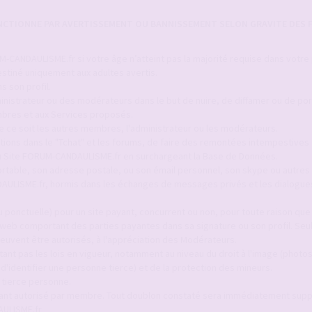
ANCTIONNE PAR AVERTISSEMENT OU BANNISSEMENT SELON GRAVITE DES F
-CANDAULISME.fr si votre âge n’atteint pas la majorité requise dans votre
stiné uniquement aux adultes avertis.
s son profil.
inistrateur ou des modérateurs dans le but de nuire, de diffamer ou de por
bres et aux Services proposés.
ue ce soit les autres membres, l'administrateur ou les modérateurs.
itions dans le "Tchat" et les forums, de faire des remontées intempestives 
 du Site FORUM-CANDAULISME.fr en surchargeant la Base de Données.
ortable, son adresse postale, ou son émail personnel, son skype ou autres 
AULISME.fr, hormis dans les échanges de messages privés et les dialogue
 ponctuelle) pour un site payant, concurrent ou non, pour toute raison que c
 web comportant des parties payantes dans sa signature ou son profil. Seul
euvent être autorisés, à l'appréciation des Modérateurs.
ant pas les lois en vigueur, notamment au niveau du droit à l'image (photo
identifier une personne tierce) et de la protection des mineurs.
 tierce personne.
tant autorisé par membre. Tout doublon constaté sera immédiatement sup
AULISME.fr