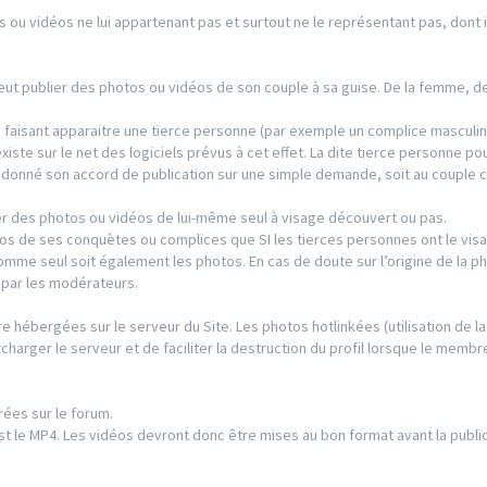
s ou vidéos ne lui appartenant pas et surtout ne le représentant pas, dont il
 peut publier des photos ou vidéos de son couple à sa guise. De la femme, 
s faisant apparaitre une tierce personne (par exemple un complice masculin
existe sur le net des logiciels prévus à cet effet. La dite tierce personne po
s donné son accord de publication sur une simple demande, soit au couple 
r des photos ou vidéos de lui-même seul à visage découvert ou pas.
os de ses conquètes ou complices que SI les tierces personnes ont le visa
’homme seul soit également les photos. En cas de doute sur l’origine de la p
e par les modérateurs.
re hébergées sur le serveur du Site. Les photos hotlinkées (utilisation de la
charger le serveur et de faciliter la destruction du profil lorsque le membre
rées sur le forum.
t le MP4. Les vidéos devront donc être mises au bon format avant la public