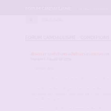
FORUM CANDAULISME
Le Tchat Candauliste 
Index du forum
FORUM CANDAULISME - CONDITIONS 
RÈGLES ET CONDITIONS GÉNÉRALES D'UTILISATION
(release 1.8 du 01/10/2025)
1. DÉFINITIONS
Pour la compréhension et l'interprétation des présentes
- Base de Données : désigne la base de données explo
l'ensemble des données collectées via le Site FORU
accessible en ligne.
- Contenu Éditorial : désigne l'ensemble des informat