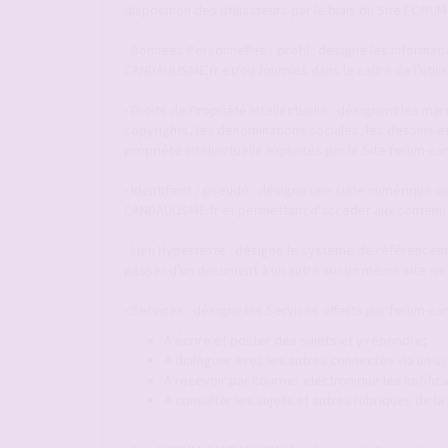
disposition des Utilisateurs par le biais du Site FOR
- Données Personnelles / profil : désigne les informat
CANDAULISME.fr et/ou fournies dans le cadre de l'utili
- Droits de Propriété Intellectuelle : désignent les m
copyrights, les dénominations sociales, les dessins e
propriété intellectuelle exploités par le Site forum-ca
- Identifiant / pseudo : désigne une suite numérique ou
CANDAULISME.fr et permettant d'accéder aux contenu 
- Lien Hypertexte : désigne le système de référenceme
passer d'un document à un autre sur un même site web
- Services : désigne les Services offerts par forum-can
A écrire et poster des sujets et y répondre;
A dialoguer avec les autres connectés via un
A recevoir par courrier électronique les notif
A consulter les sujets et autres rubriques de l