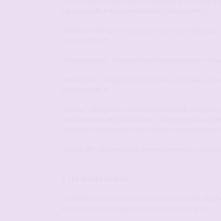
- Site FORUM-CANDAULISME.fr : désigne le Site web explo
l' adresse URL
http://www.FORUM-CANDAULISME.fr
- Membre / Utilisateur : désigne la personne physique,
CANDAULISME.fr.
- Administrateur : désigne la personne physique s'occ
- Modérateur : désigne les personnes physiques ayant 
CANDAULISME.fr.
- Éditeur : désigne la société LEAD LAGOON, propriéta
- Responsable de la publication : Le gérant de la so
- Délégué à la Protection des Données personnelles :
- Accès VIP : désigne l'acte payant permettant d'accéde
2. LES RÈGLES DE BASE
Les Règles de base ci-dessous ont pour but de régir 
acceptation est obligatoire avant toute inscription.