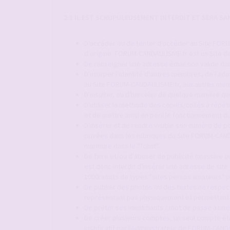
2.1 IL EST SCRUPULEUSEMENT INTERDIT ET SERA S
D'accéder ou de tenter d'accéder au Site FORUM
d'origine. FORUM-CANDAULISME.fr est un Site de
De renseigner une adresse émail non valide dan
D'usurper l'identité d'autres membres, de l'adm
au Site FORUM-CANDAULISME.fr, aux autres mem
D'insulter, ou d'harceler de quelque manière q
D'utiliser la méthode des copiés/collés à répét
et de mettre ainsi en péril le fonctionnement
D'insérer et de rendre visible son numéro de p
privées dans les rubriques du Site FORUM-CAND
murmure dans le "Tchat".
De faire et/ou d'abuser de publicité (massive ou
est donc interdit d'insérer une adresse de site
1000ratuits de types "sites persos amateurs" p
De publier des photos ou des textes ne respect
représentant pas physiquement et permettant d'
De prêter ses identifiants / mot de passe à une
De créer plusieurs comptes, un seul compte é
justificatif par l'Administrateur de FORUM-CAND