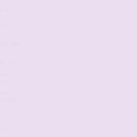
AITS:
 pays
ter atteinte
de sujets,
infos
s en
e soit. Il
s les sites
s ne vous
primé sans