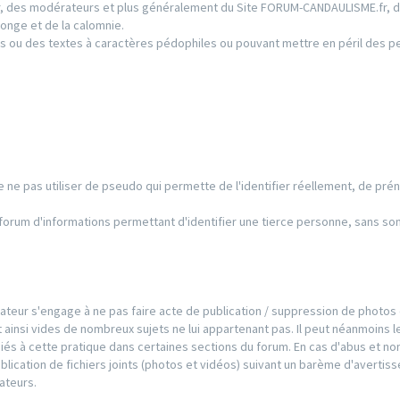
ur, des modérateurs et plus généralement du Site FORUM-CANDAULISME.fr, d
onge et de la calomnie.
s ou des textes à caractères pédophiles ou pouvant mettre en péril des 
 de ne pas utiliser de pseudo qui permette de l'identifier réellement, de pré
e forum d'informations permettant d'identifier une tierce personne, sans so
ilisateur s'engage à ne pas faire acte de publication / suppression de photos
 ainsi vides de nombreux sujets ne lui appartenant pas. Il peut néanmoins l
iés à cette pratique dans certaines sections du forum. En cas d'abus et no
publication de fichiers joints (photos et vidéos) suivant un barème d'averti
ateurs.