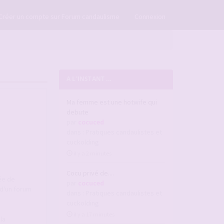
×
Créer un compte sur Forum candaulisme
Connexion
A L'INSTANT ...
Ma femme est une hotwife qui
debute
par
cocuced
dans :
Pratiques candaulistes et
cuckolding
il y a 2 minutes
Cocu privé de....
ée de
par
cocuced
d'un forum
dans :
Pratiques candaulistes et
cuckolding
il y a 17 minutes
la