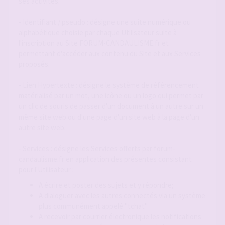
ses activités.
- Identifiant / pseudo : désigne une suite numérique ou
alphabétique choisie par chaque Utilisateur suite à
l'inscription au Site FORUM-CANDAULISME.fr et
permettant d'accéder aux contenu du Site et aux Services
proposés.
- Lien Hypertexte : désigne le système de référencement
matérialisé par un mot, une icône ou un logo qui permet par
un clic de souris de passer d'un document à un autre sur un
même site web ou d'une page d'un site web à la page d'un
autre site web.
- Services : désigne les Services offerts par forum-
candaulisme.fr en application des présentes consistant
pour l'Utilisateur :
A écrire et poster des sujets et y répondre;
A dialoguer avec les autres connectés via un système
plus communément appelé "tchat"
A recevoir par courrier électronique les notifications