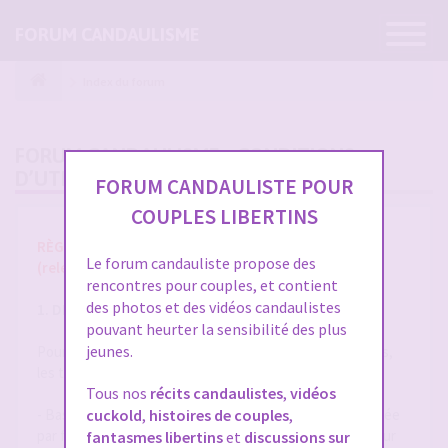
Ouvrir
FORUM CANDAULISME
la
navigatio
Index du forum
FORUM CANDAULISME - CONDITIONS
D’UTILISATION
FORUM CANDAULISTE POUR
COUPLES LIBERTINS
RÈGLES ET CONDITIONS GÉNÉRALES D'UTILISATION
Le forum candauliste propose des
(release 1.8 du 01/10/2025)
rencontres pour couples, et contient
des photos et des vidéos candaulistes
1. DÉFINITIONS
pouvant heurter la sensibilité des plus
jeunes.
Pour la compréhension et l'interprétation des présentes,
les termes suivants auront la signification ci-après :
Tous nos
récits candaulistes
,
vidéos
- Base de Données : désigne la base de données exploitée
cuckold
,
histoires de couples
,
par forum-candaulisme.fr et automatiquement mise à jour
fantasmes libertins
et
discussions sur