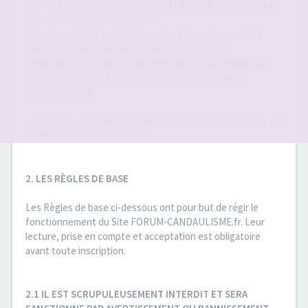
- Éditeur : désigne la société LEAD LAGOON, propriétaire du
Site FORUM-CANDAULISME.fr..
- Responsable de la publication : Le gérant de la société
LEAD LAGOON. (admin@forum-candaulisme.fr)
- Délégué à la Protection des Données personnelles : Le
gérant de la société LEAD LAGOON. (admin@forum-
candaulisme.fr)
- Accès VIP : désigne l'acte payant permettant d'accéder à la
totalité des Services fournis.
2. LES RÈGLES DE BASE
Les Règles de base ci-dessous ont pour but de régir le
fonctionnement du Site FORUM-CANDAULISME.fr. Leur
lecture, prise en compte et acceptation est obligatoire
avant toute inscription.
2.1 IL EST SCRUPULEUSEMENT INTERDIT ET SERA