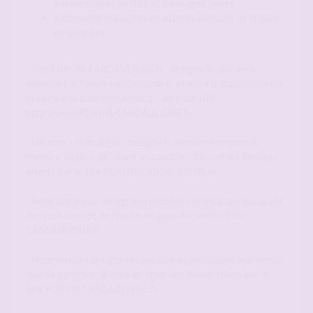
aux messages postés et messages privés.
A consulter les sujets et autres rubriques de la base
de données.
- Site FORUM-CANDAULISME.fr : désigne le Site web
exploité par forum-candaulisme.fr et mis à la disposition du
public par le biais d'Internet à l' adresse URL
http://www.FORUM-CANDAULISME.fr
- Membre / Utilisateur : désigne la personne physique,
majeure de plus de 18 ans et capable, utilisant les Services
offerts par le Site FORUM-CANDAULISME.fr.
- Administrateur : désigne la personne physique s'occupant
de la création et de la mise en ligne du Site FORUM-
CANDAULISME.fr.
- Modérateur : désigne les personnes physiques ayant pour
rôle de contrôler la mise en ligne des informations sur le
Site FORUM-CANDAULISME.fr.