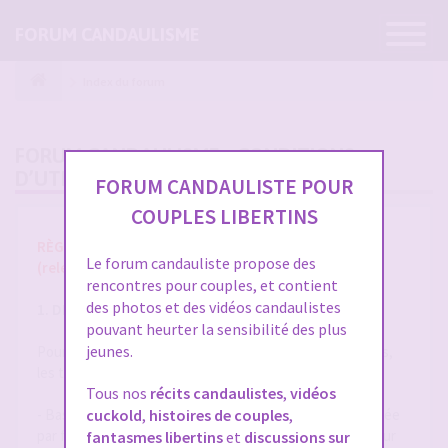
Ouvrir
FORUM CANDAULISME
la
navigatio
Index du forum
FORUM CANDAULISME - CONDITIONS
D’UTILISATION
FORUM CANDAULISTE POUR
COUPLES LIBERTINS
RÈGLES ET CONDITIONS GÉNÉRALES D'UTILISATION
Le forum candauliste propose des
(release 1.8 du 01/10/2025)
rencontres pour couples, et contient
des photos et des vidéos candaulistes
1. DÉFINITIONS
pouvant heurter la sensibilité des plus
jeunes.
Pour la compréhension et l'interprétation des présentes,
les termes suivants auront la signification ci-après :
Tous nos
récits candaulistes
,
vidéos
- Base de Données : désigne la base de données exploitée
cuckold
,
histoires de couples
,
par forum-candaulisme.fr et automatiquement mise à jour
fantasmes libertins
et
discussions sur