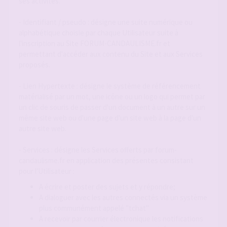
ses activités.
- Identifiant / pseudo : désigne une suite numérique ou
alphabétique choisie par chaque Utilisateur suite à
l'inscription au Site FORUM-CANDAULISME.fr et
permettant d'accéder aux contenu du Site et aux Services
proposés.
- Lien Hypertexte : désigne le système de référencement
matérialisé par un mot, une icône ou un logo qui permet par
un clic de souris de passer d'un document à un autre sur un
même site web ou d'une page d'un site web à la page d'un
autre site web.
- Services : désigne les Services offerts par forum-
candaulisme.fr en application des présentes consistant
pour l'Utilisateur :
A écrire et poster des sujets et y répondre;
A dialoguer avec les autres connectés via un système
plus communément appelé "tchat"
A recevoir par courrier électronique les notifications