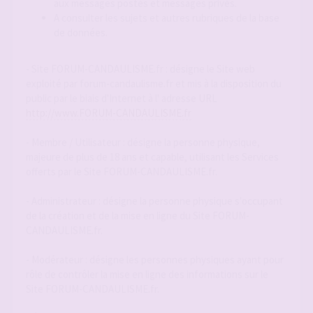
aux messages postés et messages privés.
A consulter les sujets et autres rubriques de la base
de données.
- Site FORUM-CANDAULISME.fr : désigne le Site web
exploité par forum-candaulisme.fr et mis à la disposition du
public par le biais d'Internet à l' adresse URL
http://www.FORUM-CANDAULISME.fr
- Membre / Utilisateur : désigne la personne physique,
majeure de plus de 18 ans et capable, utilisant les Services
offerts par le Site FORUM-CANDAULISME.fr.
- Administrateur : désigne la personne physique s'occupant
de la création et de la mise en ligne du Site FORUM-
CANDAULISME.fr.
- Modérateur : désigne les personnes physiques ayant pour
rôle de contrôler la mise en ligne des informations sur le
Site FORUM-CANDAULISME.fr.