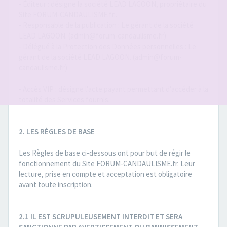
- Éditeur : désigne la société LEAD LAGOON, propriétaire du
Site FORUM-CANDAULISME.fr..
- Responsable de la publication : Le gérant de la société
LEAD LAGOON. (admin@forum-candaulisme.fr)
- Délégué à la Protection des Données personnelles : Le
gérant de la société LEAD LAGOON. (admin@forum-
candaulisme.fr)
- Accès VIP : désigne l'acte payant permettant d'accéder à la
totalité des Services fournis.
2. LES RÈGLES DE BASE
Les Règles de base ci-dessous ont pour but de régir le
fonctionnement du Site FORUM-CANDAULISME.fr. Leur
lecture, prise en compte et acceptation est obligatoire
avant toute inscription.
2.1 IL EST SCRUPULEUSEMENT INTERDIT ET SERA