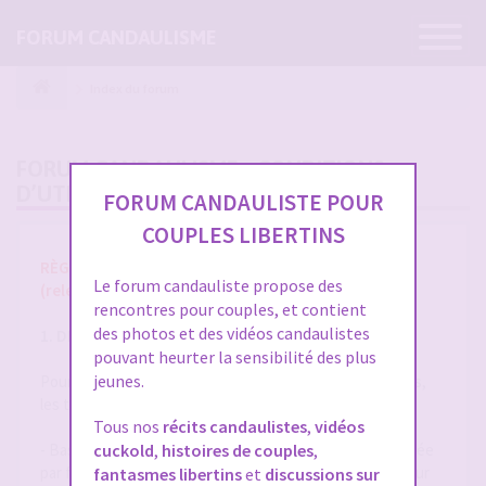
Ouvrir
FORUM CANDAULISME
la
navigatio
Index du forum
FORUM CANDAULISME - CONDITIONS
D’UTILISATION
FORUM CANDAULISTE POUR
COUPLES LIBERTINS
RÈGLES ET CONDITIONS GÉNÉRALES D'UTILISATION
Le forum candauliste propose des
(release 1.8 du 01/10/2025)
rencontres pour couples, et contient
des photos et des vidéos candaulistes
1. DÉFINITIONS
pouvant heurter la sensibilité des plus
jeunes.
Pour la compréhension et l'interprétation des présentes,
les termes suivants auront la signification ci-après :
Tous nos
récits candaulistes
,
vidéos
- Base de Données : désigne la base de données exploitée
cuckold
,
histoires de couples
,
par forum-candaulisme.fr et automatiquement mise à jour
fantasmes libertins
et
discussions sur