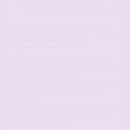
aux messages postés et messages privés.
A consulter les sujets et autres rubriques de la base
de données.
- Site FORUM-CANDAULISME.fr : désigne le Site web
exploité par forum-candaulisme.fr et mis à la disposition du
public par le biais d'Internet à l' adresse URL
http://www.FORUM-CANDAULISME.fr
- Membre / Utilisateur : désigne la personne physique,
majeure de plus de 18 ans et capable, utilisant les Services
offerts par le Site FORUM-CANDAULISME.fr.
- Administrateur : désigne la personne physique s'occupant
de la création et de la mise en ligne du Site FORUM-
CANDAULISME.fr.
- Modérateur : désigne les personnes physiques ayant pour
rôle de contrôler la mise en ligne des informations sur le
Site FORUM-CANDAULISME.fr.