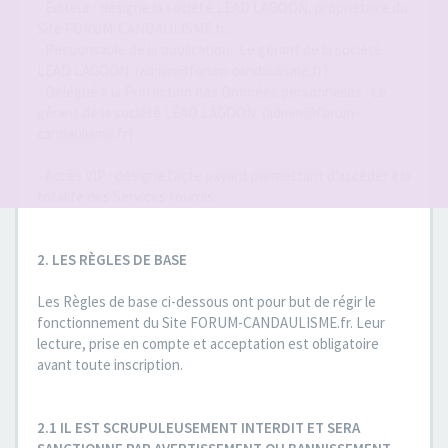
- Éditeur : désigne la société LEAD LAGOON, propriétaire du
Site FORUM-CANDAULISME.fr..
- Responsable de la publication : Le gérant de la société
LEAD LAGOON. (admin@forum-candaulisme.fr)
- Délégué à la Protection des Données personnelles : Le
gérant de la société LEAD LAGOON. (admin@forum-
candaulisme.fr)
- Accès VIP : désigne l'acte payant permettant d'accéder à la
totalité des Services fournis.
2. LES RÈGLES DE BASE
Les Règles de base ci-dessous ont pour but de régir le
fonctionnement du Site FORUM-CANDAULISME.fr. Leur
lecture, prise en compte et acceptation est obligatoire
avant toute inscription.
2.1 IL EST SCRUPULEUSEMENT INTERDIT ET SERA