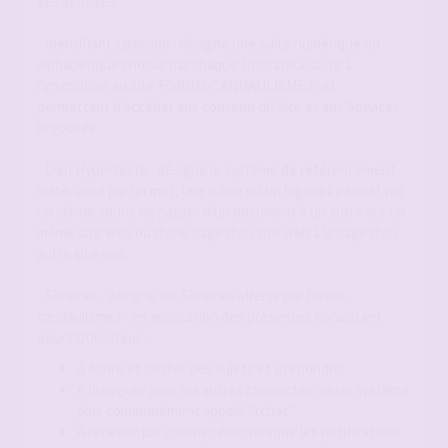
ses activités.
- Identifiant / pseudo : désigne une suite numérique ou
alphabétique choisie par chaque Utilisateur suite à
l'inscription au Site FORUM-CANDAULISME.fr et
permettant d'accéder aux contenu du Site et aux Services
proposés.
- Lien Hypertexte : désigne le système de référencement
matérialisé par un mot, une icône ou un logo qui permet par
un clic de souris de passer d'un document à un autre sur un
même site web ou d'une page d'un site web à la page d'un
autre site web.
- Services : désigne les Services offerts par forum-
candaulisme.fr en application des présentes consistant
pour l'Utilisateur :
A écrire et poster des sujets et y répondre;
A dialoguer avec les autres connectés via un système
plus communément appelé "tchat"
A recevoir par courrier électronique les notifications