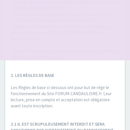
- Éditeur : désigne la société LEAD LAGOON, propriétaire du
Site FORUM-CANDAULISME.fr..
- Responsable de la publication : Le gérant de la société
LEAD LAGOON. (admin@forum-candaulisme.fr)
- Délégué à la Protection des Données personnelles : Le
gérant de la société LEAD LAGOON. (admin@forum-
candaulisme.fr)
- Accès VIP : désigne l'acte payant permettant d'accéder à la
totalité des Services fournis.
2. LES RÈGLES DE BASE
Les Règles de base ci-dessous ont pour but de régir le
fonctionnement du Site FORUM-CANDAULISME.fr. Leur
lecture, prise en compte et acceptation est obligatoire
avant toute inscription.
2.1 IL EST SCRUPULEUSEMENT INTERDIT ET SERA