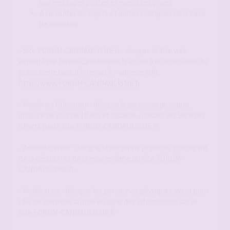
aux messages postés et messages privés.
A consulter les sujets et autres rubriques de la base
de données.
- Site FORUM-CANDAULISME.fr : désigne le Site web
exploité par forum-candaulisme.fr et mis à la disposition du
public par le biais d'Internet à l' adresse URL
http://www.FORUM-CANDAULISME.fr
- Membre / Utilisateur : désigne la personne physique,
majeure de plus de 18 ans et capable, utilisant les Services
offerts par le Site FORUM-CANDAULISME.fr.
- Administrateur : désigne la personne physique s'occupant
de la création et de la mise en ligne du Site FORUM-
CANDAULISME.fr.
- Modérateur : désigne les personnes physiques ayant pour
rôle de contrôler la mise en ligne des informations sur le
Site FORUM-CANDAULISME.fr.