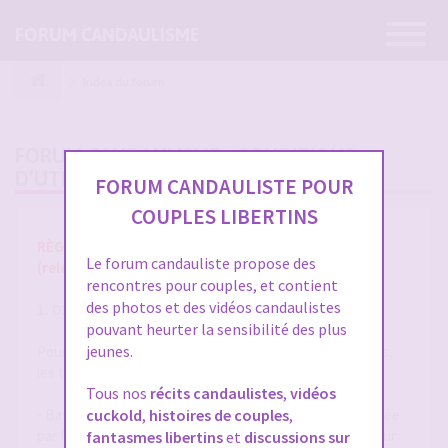
Ouvrir
FORUM CANDAULISME
la
navigatio
Index du forum
FORUM CANDAULISME - CONDITIONS
D’UTILISATION
FORUM CANDAULISTE POUR
COUPLES LIBERTINS
RÈGLES ET CONDITIONS GÉNÉRALES D'UTILISATION
Le forum candauliste propose des
(release 1.8 du 01/10/2025)
rencontres pour couples, et contient
des photos et des vidéos candaulistes
1. DÉFINITIONS
pouvant heurter la sensibilité des plus
jeunes.
Pour la compréhension et l'interprétation des présentes,
les termes suivants auront la signification ci-après :
Tous nos
récits candaulistes
,
vidéos
- Base de Données : désigne la base de données exploitée
cuckold
,
histoires de couples
,
par forum-candaulisme.fr et automatiquement mise à jour
fantasmes libertins
et
discussions sur