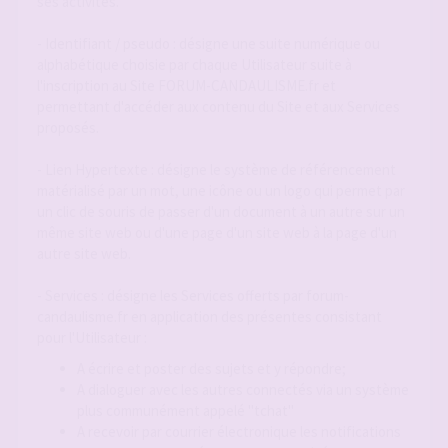
ses activités.
- Identifiant / pseudo : désigne une suite numérique ou
alphabétique choisie par chaque Utilisateur suite à
l'inscription au Site FORUM-CANDAULISME.fr et
permettant d'accéder aux contenu du Site et aux Services
proposés.
- Lien Hypertexte : désigne le système de référencement
matérialisé par un mot, une icône ou un logo qui permet par
un clic de souris de passer d'un document à un autre sur un
même site web ou d'une page d'un site web à la page d'un
autre site web.
- Services : désigne les Services offerts par forum-
candaulisme.fr en application des présentes consistant
pour l'Utilisateur :
A écrire et poster des sujets et y répondre;
A dialoguer avec les autres connectés via un système
plus communément appelé "tchat"
A recevoir par courrier électronique les notifications