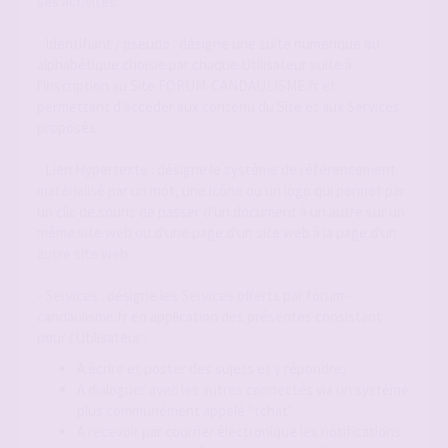
ses activités.
- Identifiant / pseudo : désigne une suite numérique ou
alphabétique choisie par chaque Utilisateur suite à
l'inscription au Site FORUM-CANDAULISME.fr et
permettant d'accéder aux contenu du Site et aux Services
proposés.
- Lien Hypertexte : désigne le système de référencement
matérialisé par un mot, une icône ou un logo qui permet par
un clic de souris de passer d'un document à un autre sur un
même site web ou d'une page d'un site web à la page d'un
autre site web.
- Services : désigne les Services offerts par forum-
candaulisme.fr en application des présentes consistant
pour l'Utilisateur :
A écrire et poster des sujets et y répondre;
A dialoguer avec les autres connectés via un système
plus communément appelé "tchat"
A recevoir par courrier électronique les notifications