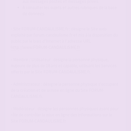
aux messages postés et messages privés.
A consulter les sujets et autres rubriques de la base
de données.
- Site FORUM-CANDAULISME.fr : désigne le Site web
exploité par forum-candaulisme.fr et mis à la disposition du
public par le biais d'Internet à l' adresse URL
http://www.FORUM-CANDAULISME.fr
- Membre / Utilisateur : désigne la personne physique,
majeure de plus de 18 ans et capable, utilisant les Services
offerts par le Site FORUM-CANDAULISME.fr.
- Administrateur : désigne la personne physique s'occupant
de la création et de la mise en ligne du Site FORUM-
CANDAULISME.fr.
- Modérateur : désigne les personnes physiques ayant pour
rôle de contrôler la mise en ligne des informations sur le
Site FORUM-CANDAULISME.fr.