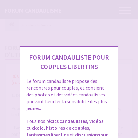
Ouvrir
FORUM CANDAULISME
la
navigatio
Index du forum
FORUM CANDAULISME - CONDITIONS
D’UTILISATION
FORUM CANDAULISTE POUR
COUPLES LIBERTINS
RÈGLES ET CONDITIONS GÉNÉRALES D'UTILISATION
Le forum candauliste propose des
(release 1.8 du 01/10/2025)
rencontres pour couples, et contient
des photos et des vidéos candaulistes
1. DÉFINITIONS
pouvant heurter la sensibilité des plus
jeunes.
Pour la compréhension et l'interprétation des présentes,
les termes suivants auront la signification ci-après :
Tous nos
récits candaulistes
,
vidéos
- Base de Données : désigne la base de données exploitée
cuckold
,
histoires de couples
,
par forum-candaulisme.fr et automatiquement mise à jour
fantasmes libertins
et
discussions sur