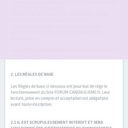
- Éditeur : désigne la société LEAD LAGOON, propriétaire du
Site FORUM-CANDAULISME.fr..
- Responsable de la publication : Le gérant de la société
LEAD LAGOON. (admin@forum-candaulisme.fr)
- Délégué à la Protection des Données personnelles : Le
gérant de la société LEAD LAGOON. (admin@forum-
candaulisme.fr)
- Accès VIP : désigne l'acte payant permettant d'accéder à la
totalité des Services fournis.
2. LES RÈGLES DE BASE
Les Règles de base ci-dessous ont pour but de régir le
fonctionnement du Site FORUM-CANDAULISME.fr. Leur
lecture, prise en compte et acceptation est obligatoire
avant toute inscription.
2.1 IL EST SCRUPULEUSEMENT INTERDIT ET SERA