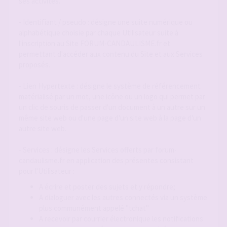
ses activités.
- Identifiant / pseudo : désigne une suite numérique ou
alphabétique choisie par chaque Utilisateur suite à
l'inscription au Site FORUM-CANDAULISME.fr et
permettant d'accéder aux contenu du Site et aux Services
proposés.
- Lien Hypertexte : désigne le système de référencement
matérialisé par un mot, une icône ou un logo qui permet par
un clic de souris de passer d'un document à un autre sur un
même site web ou d'une page d'un site web à la page d'un
autre site web.
- Services : désigne les Services offerts par forum-
candaulisme.fr en application des présentes consistant
pour l'Utilisateur :
A écrire et poster des sujets et y répondre;
A dialoguer avec les autres connectés via un système
plus communément appelé "tchat"
A recevoir par courrier électronique les notifications