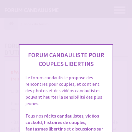
Ouvrir
FORUM CANDAULISME
la
navigatio
Index du forum
FORUM CANDAULISME - CONDITIONS
D’UTILISATION
FORUM CANDAULISTE POUR
COUPLES LIBERTINS
RÈGLES ET CONDITIONS GÉNÉRALES D'UTILISATION
Le forum candauliste propose des
(release 1.8 du 01/10/2025)
rencontres pour couples, et contient
des photos et des vidéos candaulistes
1. DÉFINITIONS
pouvant heurter la sensibilité des plus
jeunes.
Pour la compréhension et l'interprétation des présentes,
les termes suivants auront la signification ci-après :
Tous nos
récits candaulistes
,
vidéos
- Base de Données : désigne la base de données exploitée
cuckold
,
histoires de couples
,
par forum-candaulisme.fr et automatiquement mise à jour
fantasmes libertins
et
discussions sur