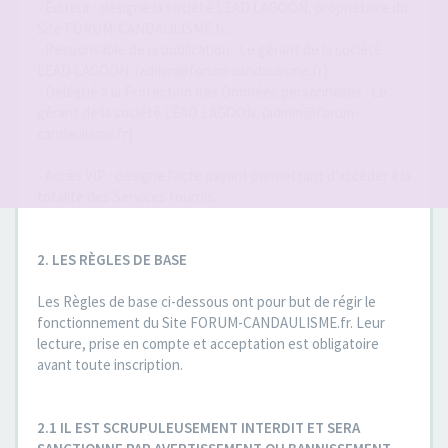
- Éditeur : désigne la société LEAD LAGOON, propriétaire du
Site FORUM-CANDAULISME.fr..
- Responsable de la publication : Le gérant de la société
LEAD LAGOON. (admin@forum-candaulisme.fr)
- Délégué à la Protection des Données personnelles : Le
gérant de la société LEAD LAGOON. (admin@forum-
candaulisme.fr)
- Accès VIP : désigne l'acte payant permettant d'accéder à la
totalité des Services fournis.
2. LES RÈGLES DE BASE
Les Règles de base ci-dessous ont pour but de régir le
fonctionnement du Site FORUM-CANDAULISME.fr. Leur
lecture, prise en compte et acceptation est obligatoire
avant toute inscription.
2.1 IL EST SCRUPULEUSEMENT INTERDIT ET SERA