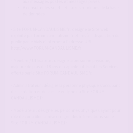
aux messages postés et messages privés.
A consulter les sujets et autres rubriques de la base
de données.
- Site FORUM-CANDAULISME.fr : désigne le Site web
exploité par forum-candaulisme.fr et mis à la disposition du
public par le biais d'Internet à l' adresse URL
http://www.FORUM-CANDAULISME.fr
- Membre / Utilisateur : désigne la personne physique,
majeure de plus de 18 ans et capable, utilisant les Services
offerts par le Site FORUM-CANDAULISME.fr.
- Administrateur : désigne la personne physique s'occupant
de la création et de la mise en ligne du Site FORUM-
CANDAULISME.fr.
- Modérateur : désigne les personnes physiques ayant pour
rôle de contrôler la mise en ligne des informations sur le
Site FORUM-CANDAULISME.fr.