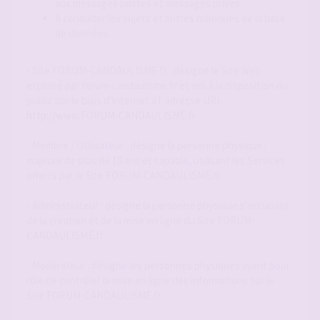
aux messages postés et messages privés.
A consulter les sujets et autres rubriques de la base
de données.
- Site FORUM-CANDAULISME.fr : désigne le Site web
exploité par forum-candaulisme.fr et mis à la disposition du
public par le biais d'Internet à l' adresse URL
http://www.FORUM-CANDAULISME.fr
- Membre / Utilisateur : désigne la personne physique,
majeure de plus de 18 ans et capable, utilisant les Services
offerts par le Site FORUM-CANDAULISME.fr.
- Administrateur : désigne la personne physique s'occupant
de la création et de la mise en ligne du Site FORUM-
CANDAULISME.fr.
- Modérateur : désigne les personnes physiques ayant pour
rôle de contrôler la mise en ligne des informations sur le
Site FORUM-CANDAULISME.fr.