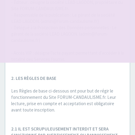
- Éditeur : désigne la société LEAD LAGOON, propriétaire du
Site FORUM-CANDAULISME.fr..
- Responsable de la publication : Le gérant de la société
LEAD LAGOON. (admin@forum-candaulisme.fr)
- Délégué à la Protection des Données personnelles : Le
gérant de la société LEAD LAGOON. (admin@forum-
candaulisme.fr)
- Accès VIP : désigne l'acte payant permettant d'accéder à la
totalité des Services fournis.
2. LES RÈGLES DE BASE
Les Règles de base ci-dessous ont pour but de régir le
fonctionnement du Site FORUM-CANDAULISME.fr. Leur
lecture, prise en compte et acceptation est obligatoire
avant toute inscription.
2.1 IL EST SCRUPULEUSEMENT INTERDIT ET SERA