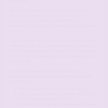
ses activités.
- Identifiant / pseudo : désigne une suite numérique ou
alphabétique choisie par chaque Utilisateur suite à
l'inscription au Site FORUM-CANDAULISME.fr et
permettant d'accéder aux contenu du Site et aux Services
proposés.
- Lien Hypertexte : désigne le système de référencement
matérialisé par un mot, une icône ou un logo qui permet par
un clic de souris de passer d'un document à un autre sur un
même site web ou d'une page d'un site web à la page d'un
autre site web.
- Services : désigne les Services offerts par forum-
candaulisme.fr en application des présentes consistant
pour l'Utilisateur :
A écrire et poster des sujets et y répondre;
A dialoguer avec les autres connectés via un système
plus communément appelé "tchat"
A recevoir par courrier électronique les notifications