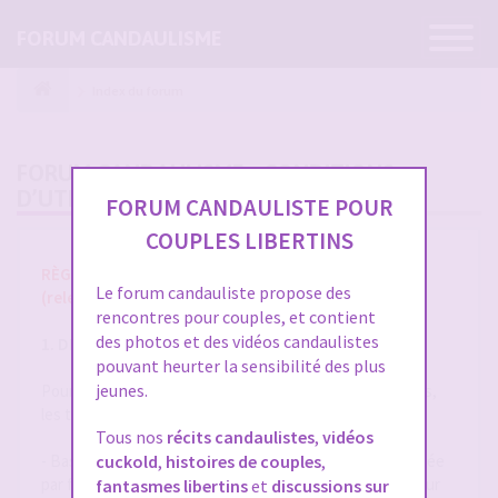
Ouvrir
FORUM CANDAULISME
la
navigatio
Index du forum
FORUM CANDAULISME - CONDITIONS
D’UTILISATION
FORUM CANDAULISTE POUR
COUPLES LIBERTINS
RÈGLES ET CONDITIONS GÉNÉRALES D'UTILISATION
Le forum candauliste propose des
(release 1.8 du 01/10/2025)
rencontres pour couples, et contient
des photos et des vidéos candaulistes
1. DÉFINITIONS
pouvant heurter la sensibilité des plus
jeunes.
Pour la compréhension et l'interprétation des présentes,
les termes suivants auront la signification ci-après :
Tous nos
récits candaulistes
,
vidéos
- Base de Données : désigne la base de données exploitée
cuckold
,
histoires de couples
,
par forum-candaulisme.fr et automatiquement mise à jour
fantasmes libertins
et
discussions sur